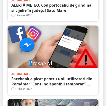
ACTUALITATE
ALERTĂ METEO. Cod portocaliu de grindină
si vijelie în județul Satu Mare
19 iulie 2026
ACTUALITATE
Facebook a picat pentru unii utilizatori din
România: ”Cont indisponibil temporar”.
Probleme și în alte țări
19 iulie 2026