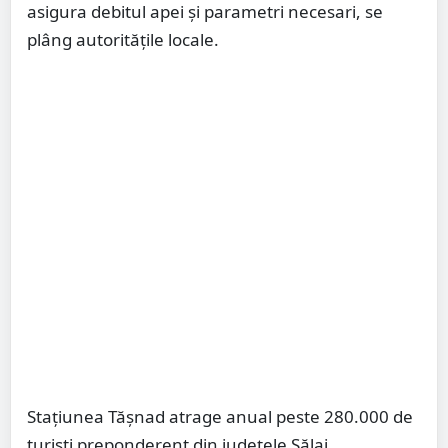
asigura debitul apei și parametri necesari, se
plâng autoritățile locale.
Stațiunea Tășnad atrage anual peste 280.000 de
turişti preponderent din judeţele Sălaj,