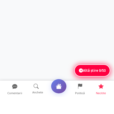
Altă știre
0/53
Anchete
Comentarii
Politică
Necitite
Ultimele articole