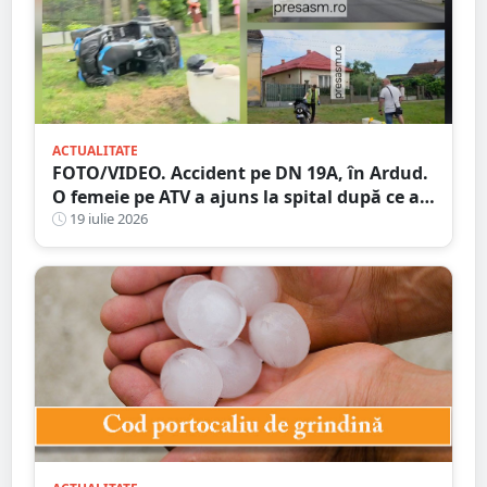
ACTUALITATE
FOTO/VIDEO. Accident pe DN 19A, în Ardud.
O femeie pe ATV a ajuns la spital după ce a
intrat în coliziune cu un motociclist
19 iulie 2026