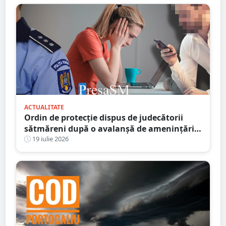
ACTUALITATE
Ordin de protecție dispus de judecătorii
sătmăreni după o avalanșă de amenințări
online. Răzbunarea unui fiu pe amanta
19 iulie 2026
tatălui infidel