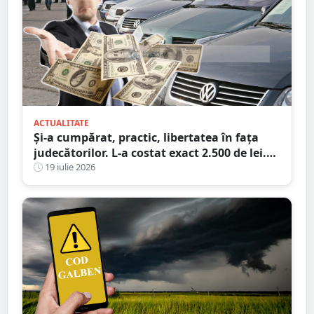
ACTUALITATE
Și-a cumpărat, practic, libertatea în fața
judecătorilor. L-a costat exact 2.500 de lei.
Victima a plătit cheltuielile de judecată
19 iulie 2026