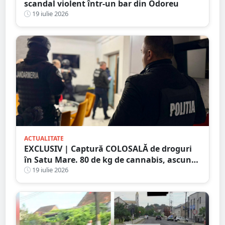
scandal violent într-un bar din Odoreu
19 iulie 2026
ACTUALITATE
EXCLUSIV | Captură COLOSALĂ de droguri
în Satu Mare. 80 de kg de cannabis, ascunse
într-un plafon modificat al unei
19 iulie 2026
autoutilitare