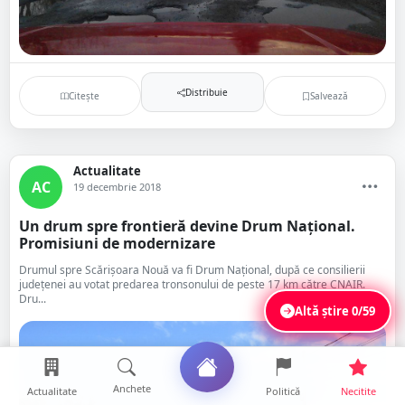
Distribuie
Citește
Salvează
Actualitate
AC
19 decembrie 2018
Un drum spre frontieră devine Drum Național.
Promisiuni de modernizare
Drumul spre Scărișoara Nouă va fi Drum Național, după ce consilierii
județenei au votat predarea tronsonului de peste 17 km către CNAIR.
Dru...
Altă știre
0/59
Anchete
Actualitate
Politică
Necitite