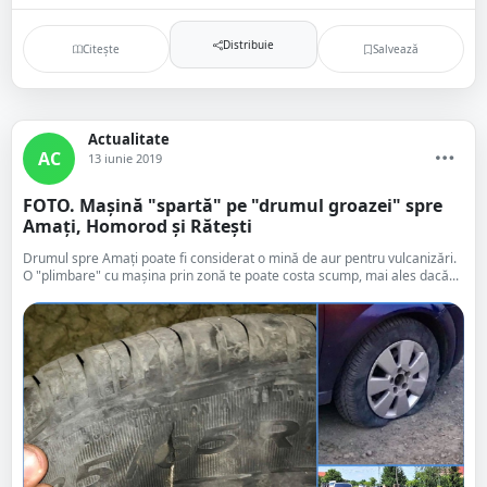
Distribuie
Citește
Salvează
Actualitate
AC
13 iunie 2019
FOTO. Mașină "spartă" pe "drumul groazei" spre
Amați, Homorod și Rătești
Drumul spre Amați poate fi considerat o mină de aur pentru vulcanizări.
O "plimbare" cu mașina prin zonă te poate costa scump, mai ales dacă...