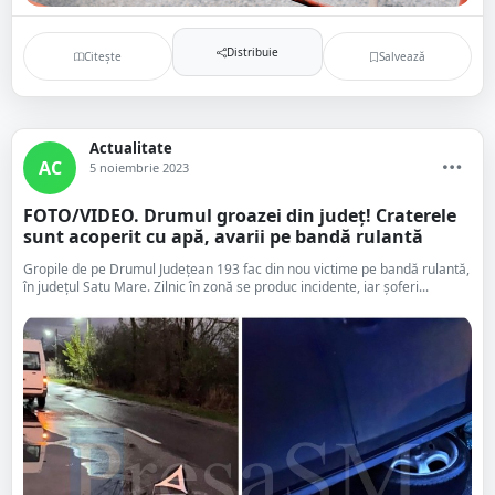
Distribuie
Citește
Salvează
Actualitate
AC
5 noiembrie 2023
FOTO/VIDEO. Drumul groazei din județ! Craterele
sunt acoperit cu apă, avarii pe bandă rulantă
Gropile de pe Drumul Județean 193 fac din nou victime pe bandă rulantă,
în județul Satu Mare. Zilnic în zonă se produc incidente, iar șoferi...