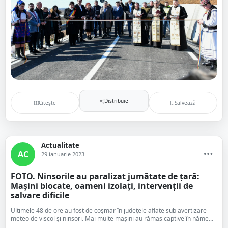
Distribuie
Citește
Salvează
Actualitate
AC
29 ianuarie 2023
FOTO. Ninsorile au paralizat jumătate de ţară:
Mașini blocate, oameni izolați, intervenții de
salvare dificile
Ultimele 48 de ore au fost de coşmar în judeţele aflate sub avertizare
meteo de viscol şi ninsori. Mai multe maşini au rămas captive în năme...