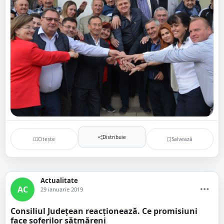
Distribuie
Citește
Salvează
Actualitate
AC
29 ianuarie 2019
Consiliul Județean reacționează. Ce promisiuni
face șoferilor sătmăreni