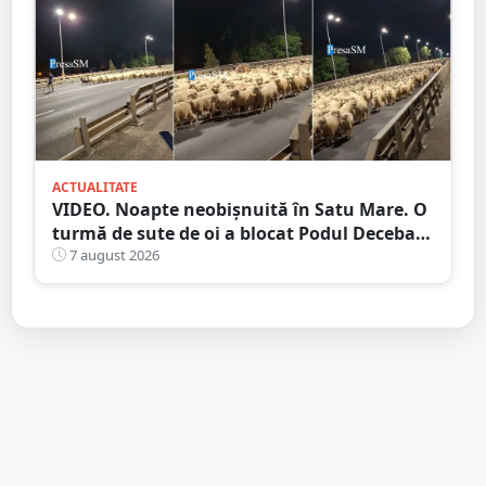
ACTUALITATE
VIDEO. Noapte neobișnuită în Satu Mare. O
turmă de sute de oi a blocat Podul Decebal.
Gest de apreciat al ciobanului
7 august 2026