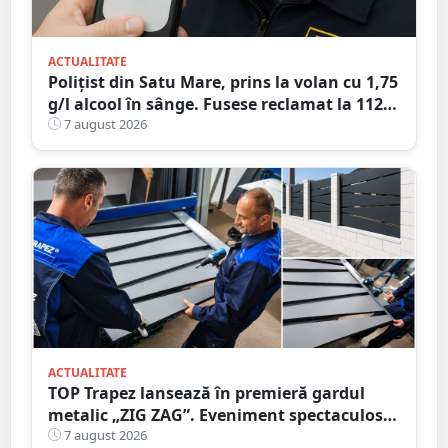
ACTUALITATE
Polițist din Satu Mare, prins la volan cu 1,75
g/l alcool în sânge. Fusese reclamat la 112
că circula pe contrasens
7 august 2026
ACTUALITATE
TOP Trapez lansează în premieră gardul
metalic „ZIG ZAG”. Eveniment spectaculos
în Grădina Romei
7 august 2026