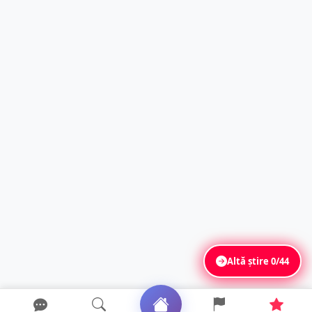
Altă știre
0/44