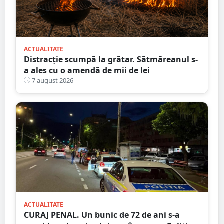
ACTUALITATE
Distracție scumpă la grătar. Sătmăreanul s-
a ales cu o amendă de mii de lei
7 august 2026
ACTUALITATE
CURAJ PENAL. Un bunic de 72 de ani s-a