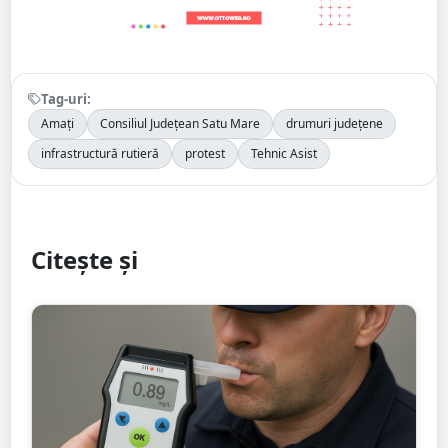
Tag-uri:
Amați
Consiliul Județean Satu Mare
drumuri județene
infrastructură rutieră
protest
Tehnic Asist
Citește și