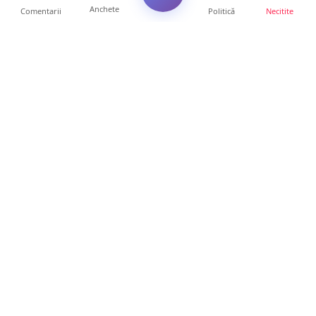
Anchete
Comentarii
Politică
Necitite
Ultimele articole
VIDEO. Echipajul unei ambulanțe aflate în
misiune, atacat cu...
10 ore • Locale
Un nou val de aer african va cuprinde țara.
Prognoza meteo p...
10 ore • Life
Sătmărenii nu scapă de caniculă. O nouă
avertizare pentru ju...
10 ore • Locale
ANCHETĂ. Acuzații explozive la DGASPC
Satu Mare! Salarii uri...