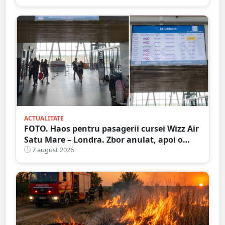
ACTUALITATE
FOTO. Haos pentru pasagerii cursei Wizz Air
Satu Mare – Londra. Zbor anulat, apoi o
nouă întârziere. Fără explicații clare
7 august 2026