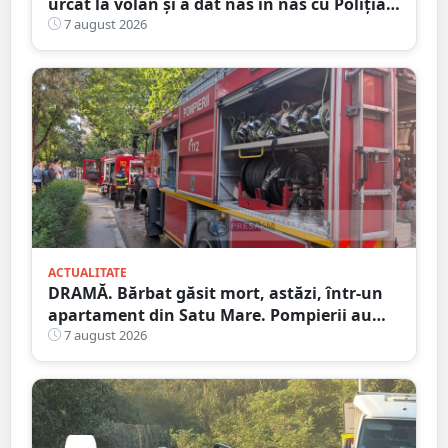
urcat la volan și a dat nas în nas cu Poliția
Satu Mare
7 august 2026
ACTUALITATE
DRAMĂ. Bărbat găsit mort, astăzi, într-un
apartament din Satu Mare. Pompierii au
spart ușa
7 august 2026