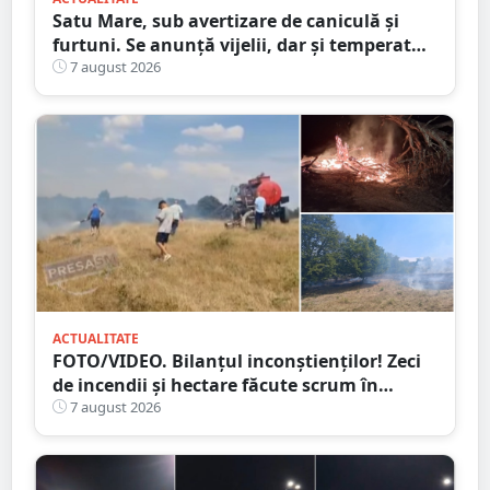
Satu Mare, sub avertizare de caniculă și
furtuni. Se anunță vijelii, dar și temperaturi
ridicate. Avertizarea ANM
7 august 2026
ACTUALITATE
FOTO/VIDEO. Bilanțul inconștienților! Zeci
de incendii și hectare făcute scrum în
județul Satu Mare
7 august 2026