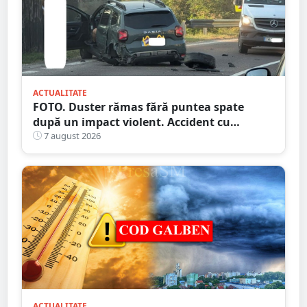
ACTUALITATE
FOTO. Duster rămas fără puntea spate
după un impact violent. Accident cu
implicarea unei mașini din Satu Mare
7 august 2026
ACTUALITATE