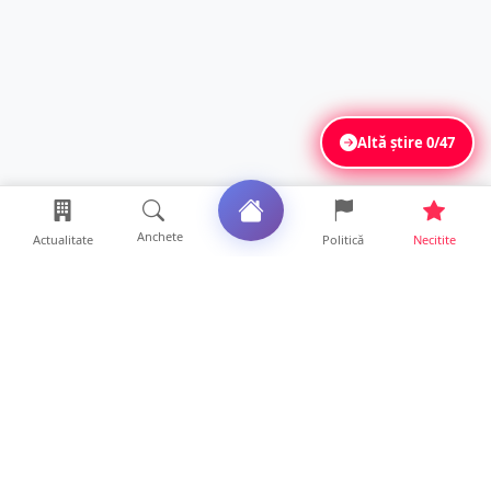
Altă știre
0/47
Anchete
Actualitate
Politică
Necitite
Ultimele articole
Mesaj emoționant al unei mame pentru
medicii de la Spitalul ...
17 ore • Locale
Tânăr de 23 de ani, recrutat pentru furturi în