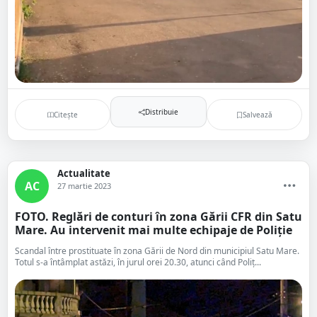
Distribuie
Citește
Salvează
Actualitate
AC
27 martie 2023
FOTO. Reglări de conturi în zona Gării CFR din Satu
Mare. Au intervenit mai multe echipaje de Poliție
Scandal între prostituate în zona Gării de Nord din municipiul Satu Mare.
Totul s-a întâmplat astăzi, în jurul orei 20.30, atunci când Poliț...