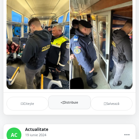
Distribuie
Citește
Salvează
Actualitate
AC
19 iunie 2024