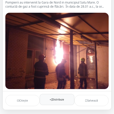
Pompierii au intervenit la Gara de Nord in municipiul Satu Mare. O
contuctă de gaz a fost cuprinsă de flăcări. În data de 28.01 a.c., la or...
Distribuie
Citește
Salvează