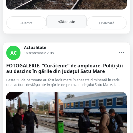
Distribuie
Citește
Salvează
Actualitate
AC
18 septembrie 2019
FOTOGALERIE. ”Curățenie” de amploare. Polițiștii
au descins în gările din județul Satu Mare
Peste 50 de persoane au fost legitimate în această dimineață în cadrul
unei acțiuni desfășurate în gările de pe raza județului Satu Mare. La...