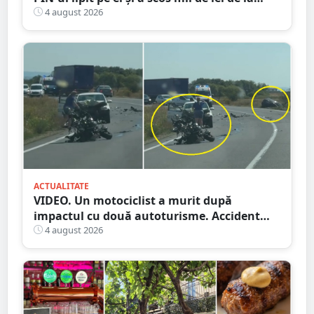
bancomat
4 august 2026
ACTUALITATE
VIDEO. Un motociclist a murit după
impactul cu două autoturisme. Accident
cumplit în județul vecin
4 august 2026