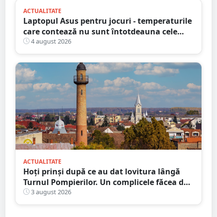
ACTUALITATE
Laptopul Asus pentru jocuri - temperaturile
care contează nu sunt întotdeauna cele
mai mari
4 august 2026
ACTUALITATE
Hoți prinși după ce au dat lovitura lângă
Turnul Pompierilor. Un complicele făcea de
pază
3 august 2026