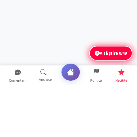
Altă știre
0/49
Anchete
Comentarii
Politică
Necitite
Ultimele articole
Mamă de doar 36 de ani, măcinată de
cancer. Doi copii luptă ...
21 ore • Locale