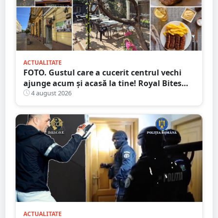
ACTUALITATE
FOTO. Gustul care a cucerit centrul vechi
ajunge acum și acasă la tine! Royal Bites
(fosta Zahana) livrează la domiciliu
4 august 2026
ACTUALITATE