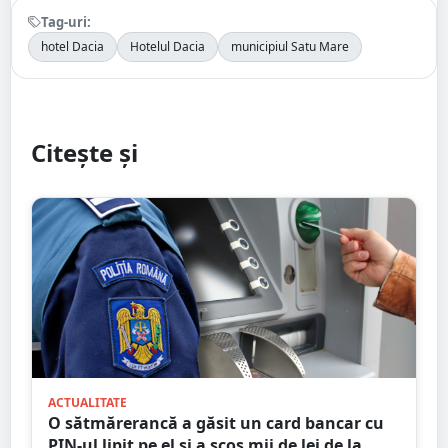
Tag-uri:
hotel Dacia
Hotelul Dacia
municipiul Satu Mare
Citește și
ACTUALITATE
O sătmărerancă a găsit un card bancar cu
PIN-ul lipit pe el și a scos mii de lei de la