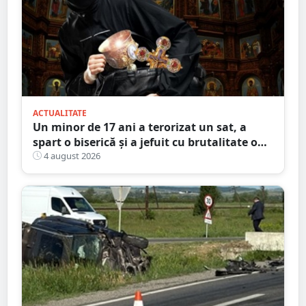
ACTUALITATE
Un minor de 17 ani a terorizat un sat, a
spart o biserică și a jefuit cu brutalitate o
bătrână de 80 de ani
4 august 2026