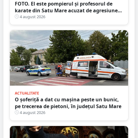
FOTO. El este pompierul și profesorul de
karate din Satu Mare acuzat de agresiune
intimă asupra unui minor
4 august 2026
ACTUALITATE
O șoferiță a dat cu mașina peste un bunic,
pe trecerea de pietoni, în județul Satu Mare
4 august 2026