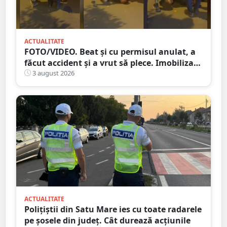
ACTUALITATE
FOTO/VIDEO. Beat și cu permisul anulat, a
făcut accident și a vrut să plece. Imobilizat
de trecători
3 august 2026
ACTUALITATE
Polițiștii din Satu Mare ies cu toate radarele
pe șosele din județ. Cât durează acțiunile