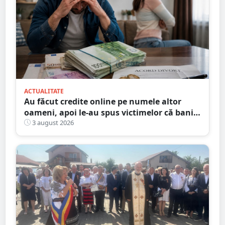
ACTUALITATE
Au făcut credite online pe numele altor
oameni, apoi le-au spus victimelor că banii
sunt din... moștenire
3 august 2026