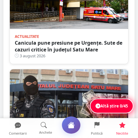
ACTUALITATE
Canicula pune presiune pe Urgențe. Sute de
cazuri critice în județul Satu Mare
3 august 2026
Altă știre
0/45
ACTUALITATE
Anchete
Comentarii
Politică
Necitite