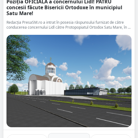
Poziția OFICIALĂ a concernului Lidl! PATRU
concesii făcute Bisericii Ortodoxe în municipiul
Satu Mare!
Redacția PresaSM.ro a intrat în posesia răspunsului furnizat de către
conducerea concernului Lidl către Protopopiatul Ortodox Satu Mare, în ...