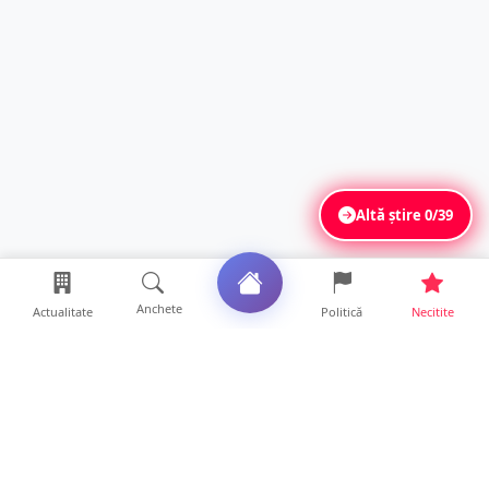
Altă știre
0/39
Anchete
Actualitate
Politică
Necitite
Ultimele articole
PROGRAM Zilele Orașului Ardud 2026. Două
zile de muzică, tra...
12 ore • Life