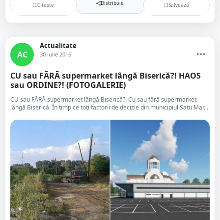
Distribuie
Citește
Salvează
Actualitate
AC
30 iulie 2016
CU sau FĂRĂ supermarket lângă Biserică?! HAOS
sau ORDINE?! (FOTOGALERIE)
CU sau FĂRĂ supermarket lângă Biserică?! Cu sau fără supermarket
lângă Biserică. În timp ce toți factorii de decizie din municipiul Satu Mar...