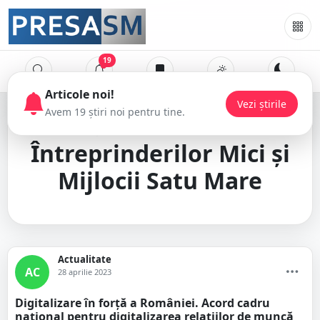
19
Articole noi!
Vezi știrile
Avem 19 știri noi pentru tine.
Patronatul
Întreprinderilor Mici și
Mijlocii Satu Mare
Actualitate
AC
28 aprilie 2023
Digitalizare în forță a României. Acord cadru
național pentru digitalizarea relațiilor de muncă