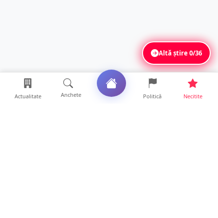
Altă știre
0/36
Anchete
Actualitate
Politică
Necitite
Ultimele articole
Valul de căldură se intensifică la Satu Mare.
Meteorologii a...
10 ore • Locale
Accident grav la Luna Șes. Persoană
răsturnată cu ATV-ul și ...