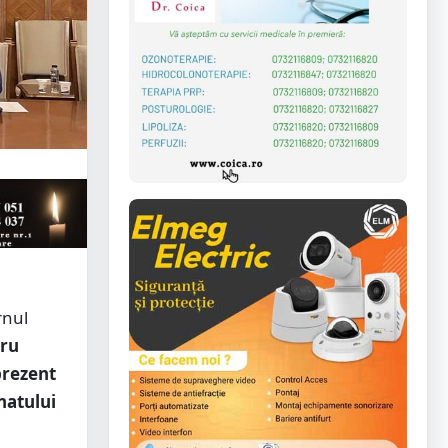
rnul
tru
 prezent
natului