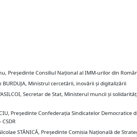
anu, Președinte Consiliul Național al IMM-urilor din Româ
 BURDUJA, Ministrul cercetării, inovării și digitalizării
VASILCOI, Secretar de Stat, Ministerul muncii și solidarități
CIU, Președinte Confederaţia Sindicatelor Democratice d
- CSDR
Nicolae STĂNICĂ, Președinte Comisia Națională de Strateg