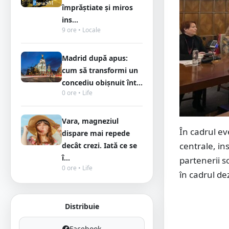
împrăștiate și miros
ins...
9 ore • Locale
Madrid după apus:
cum să transformi un
concediu obișnuit înt...
0 ore • Life
Vara, magneziul
În cadrul ev
dispare mai repede
centrale, ins
decât crezi. Iată ce se
î...
partenerii so
0 ore • Life
în cadrul de
Distribuie
Facebook