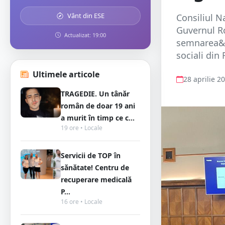
Vânt din ESE
Consiliul N
Guvernul Ro
Actualizat: 19:00
semnarea&nb
sociali din 
Ultimele articole
28 aprilie 2
TRAGEDIE. Un tânăr
român de doar 19 ani
a murit în timp ce c...
19 ore • Locale
Servicii de TOP în
sănătate! Centru de
recuperare medicală
P...
16 ore • Locale