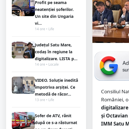
Profit pe seama
neatenției șoferilor.
Un site din Ungaria
vi...
14 ore • Life
Județul Satu Mare,
codaș în regiune la
digitalizare. LISTA p...
14 ore • Locale
VIDEO. Soluție inedită
împotriva arșiței. Ce
Consiliul Na
metodă de răcor...
României, o
13 ore • Life
digitalizare
și Octavian
Șofer de ATV, rănit
după ce s-a răsturnat
IMM Satu M