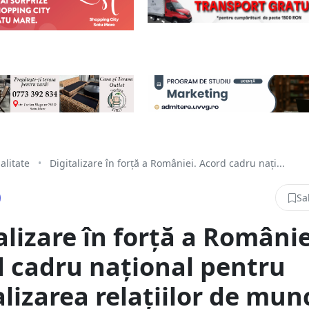
alitate
•
Digitalizare în forță a României. Acord cadru nați...
Sa
alizare în forță a Românie
 cadru național pentru
alizarea relațiilor de mun