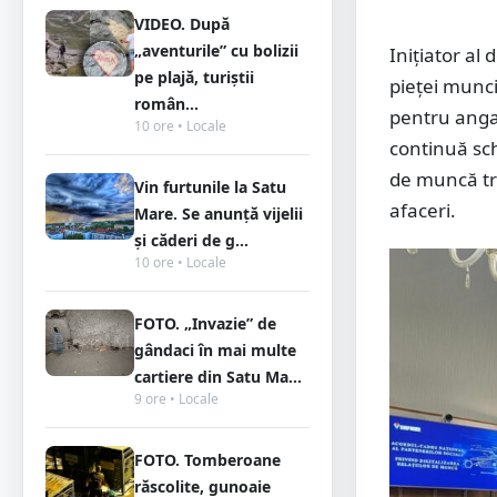
VIDEO. După
„aventurile” cu bolizii
Inițiator a
pe plajă, turiștii
pieței munci
român...
pentru angaj
10 ore • Locale
continuă sch
de muncă tr
Vin furtunile la Satu
afaceri.
Mare. Se anunță vijelii
și căderi de g...
10 ore • Locale
FOTO. „Invazie” de
gândaci în mai multe
cartiere din Satu Ma...
9 ore • Locale
FOTO. Tomberoane
răscolite, gunoaie