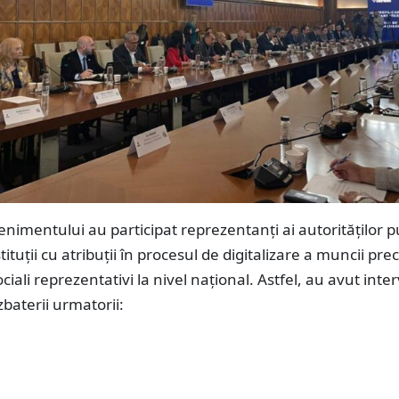
enimentului au participat reprezentanți ai autorităților p
tituții cu atribuții în procesul de digitalizare a muncii pre
ciali reprezentativi la nivel național. Astfel, au avut inter
zbaterii urmatorii: