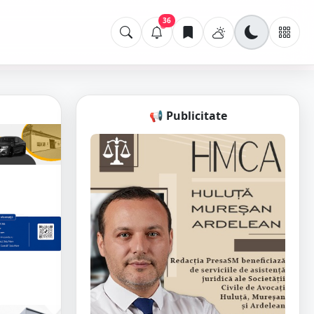
36
📢 Publicitate