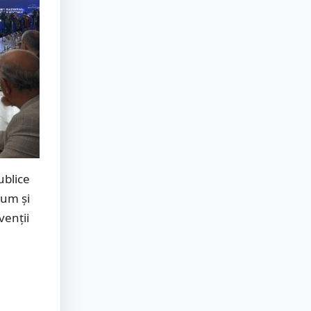
ublice
cum și
venții