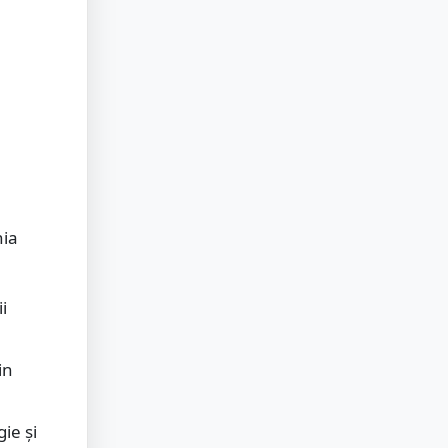
nia
i
in
ie și