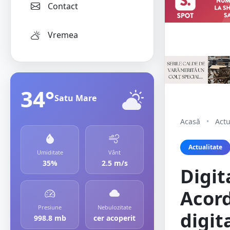
Contact
Vremea
34°
Satu Mare
Acasă
•
Actu
Actualitate
Umiditate
Vânt
35%
2.5 m/s
Digit
Acord
Presiune
Nebulozitate
digit
998.8 mb
cer acoperit