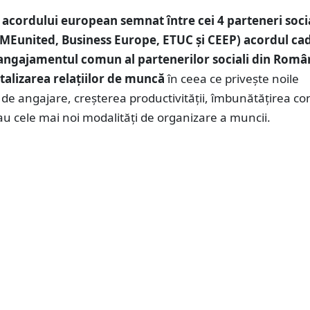
acordului european semnat între cei 4 parteneri socia
MEunited, Business Europe, ETUC și CEEP) acordul ca
angajamentul comun al partenerilor sociali din Româ
italizarea relațiilor de muncă
în ceea ce privește noile
 de angajare, creșterea productivității, îmbunătățirea con
u cele mai noi modalități de organizare a muncii.