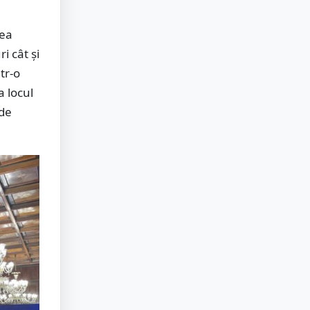
rea
i cât și
tr-o
a locul
 de