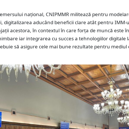
l demersului național, CNIPMMR militează pentru modela
i, digitalizarea aducând beneficii clare atât pentru IMM-ur
ații acestora, în contextul în care forța de muncă este în
imbare iar integrarea cu succes a tehnologiilor digitale l
ebuie să asigure cele mai bune rezultate pentru mediul