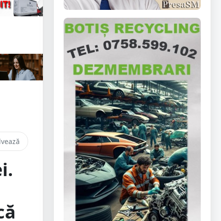
lvează
i.
că