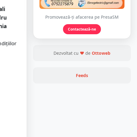
li
Promovează-ți afacerea pe PresaSM
dru
nia
Contactează-ne
dițiilor
Dezvoltat cu
❤
de
Ottoweb
Feeds