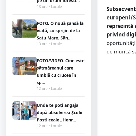
pe un drum foresti...
13 ore • Locale
Subsecvent 
europeni (S
FOTO. O nouă șansă la
reprezintă 
viață, cu sprijin de la
privind dig
Satu Mare. Sân...
oportunități
13 ore • Locale
de muncă sa
FOTO/VIDEO. Cine este
sătmăreanul care
umblă cu crucea în
sp...
12 ore • Locale
Unde te poți angaja
după absolvirea Școlii
Postliceale „Henr...
12 ore • Locale