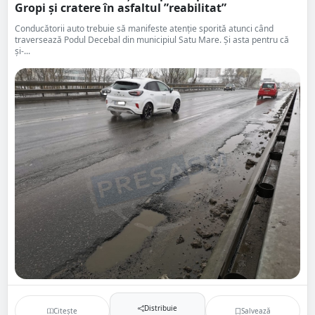
Gropi și cratere în asfaltul ”reabilitat”
Conducătorii auto trebuie să manifeste atenție sporită atunci când
traversează Podul Decebal din municipiul Satu Mare. Și asta pentru că
și-...
Distribuie
Citește
Salvează