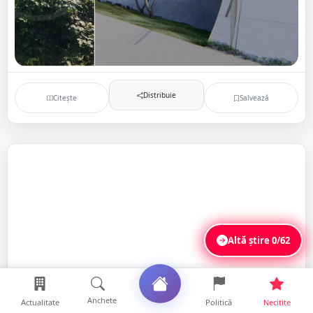
Distribuie
Citește
Salvează
Altă știre
0/62
Anchete
Actualitate
Politică
Necitite