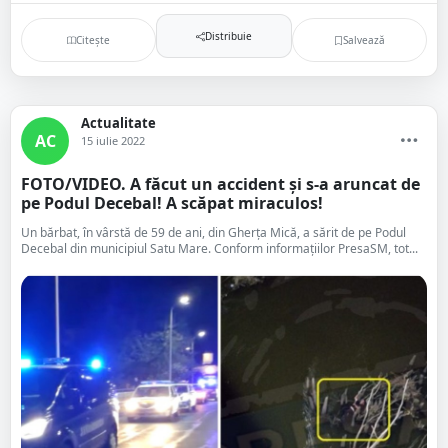
Distribuie
Citește
Salvează
Actualitate
AC
15 iulie 2022
FOTO/VIDEO. A făcut un accident și s-a aruncat de
pe Podul Decebal! A scăpat miraculos!
Un bărbat, în vârstă de 59 de ani, din Gherța Mică, a sărit de pe Podul
Decebal din municipiul Satu Mare. Conform informațiilor PresaSM, tot...