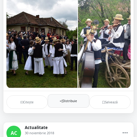
Distribuie
Citește
Salvează
Actualitate
AC
30 noiembrie 2018