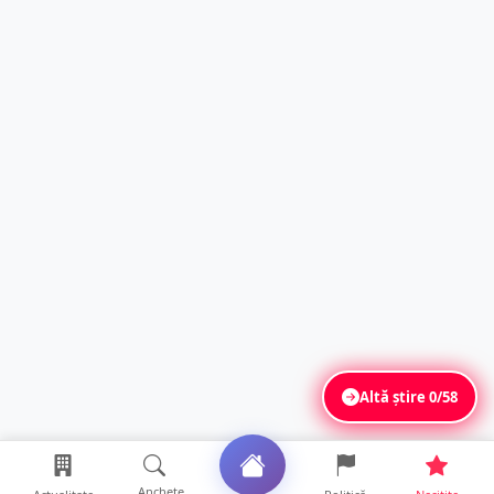
Altă știre
0/58
Anchete