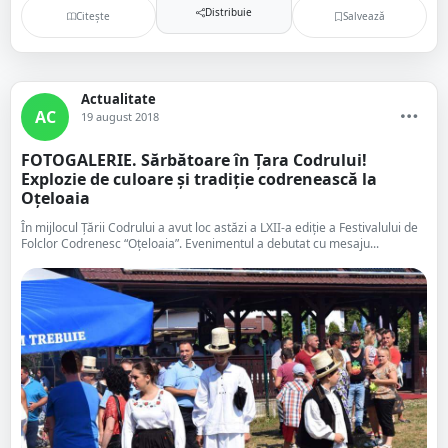
Distribuie
Citește
Salvează
Actualitate
AC
19 august 2018
FOTOGALERIE. Sărbătoare în Țara Codrului!
Explozie de culoare și tradiție codrenească la
Oțeloaia
În mijlocul Țării Codrului a avut loc astăzi a LXII-a ediție a Festivalului de
Folclor Codrenesc “Oțeloaia”. Evenimentul a debutat cu mesaju...