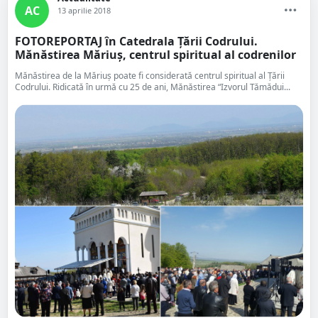
AC
13 aprilie 2018
FOTOREPORTAJ în Catedrala Țării Codrului.
Mănăstirea Măriuș, centrul spiritual al codrenilor
Mănăstirea de la Măriuș poate fi considerată centrul spiritual al Țării
Codrului. Ridicată în urmă cu 25 de ani, Mănăstirea “Izvorul Tămădui...