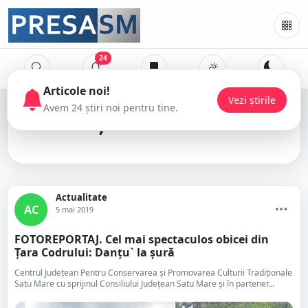
24
Articole noi!
Vezi știrile
Avem 24 știri noi pentru tine.
Țara Codrului
Actualitate
AC
5 mai 2019
FOTOREPORTAJ. Cel mai spectaculos obicei din
Țara Codrului: Danțu` la șură
Centrul Judeţean Pentru Conservarea şi Promovarea Culturii Tradiţionale
Satu Mare cu sprijinul Consiliului Județean Satu Mare și în partener...