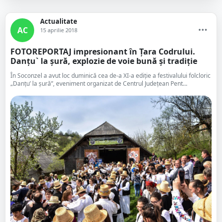
Actualitate
AC
15 aprilie 2018
FOTOREPORTAJ impresionant în Țara Codrului.
Danțu` la șură, explozie de voie bună și tradiție
În Soconzel a avut loc duminică cea de-a XI-a ediție a festivalului folcloric
„Danțu’ la șură”, eveniment organizat de Centrul Judeţean Pent...