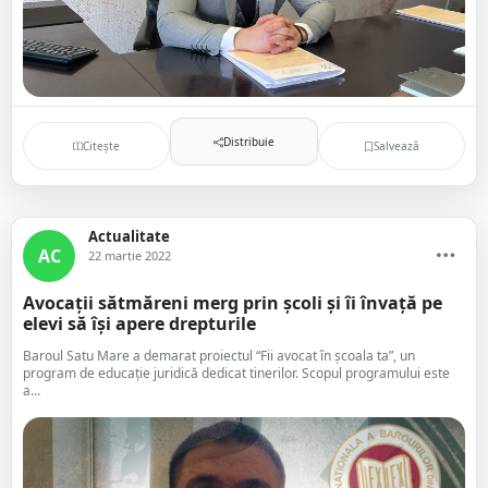
Distribuie
Citește
Salvează
Actualitate
AC
22 martie 2022
Avocații sătmăreni merg prin școli și îi învață pe
elevi să își apere drepturile
Baroul Satu Mare a demarat proiectul “Fii avocat în școala ta”, un
program de educație juridică dedicat tinerilor. Scopul programului este
a...