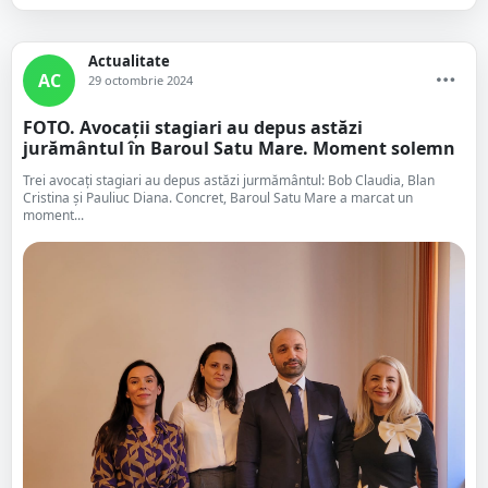
Actualitate
AC
29 octombrie 2024
FOTO. Avocații stagiari au depus astăzi
jurământul în Baroul Satu Mare. Moment solemn
Trei avocați stagiari au depus astăzi jurmământul: Bob Claudia, Blan
Cristina și Pauliuc Diana. Concret, Baroul Satu Mare a marcat un
moment...