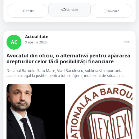
Distribuie
Citește
Salvează
Actualitate
AC
9 aprilie 2026
Avocatul din oficiu, o alternativă pentru apărarea
drepturilor celor fără posibilități financiare
Decanul Baroului Satu Mare, Vlad Baculescu, subliniază importanța
accesului egal la justiție pentru toți cetățenii, indiferent de situația l...