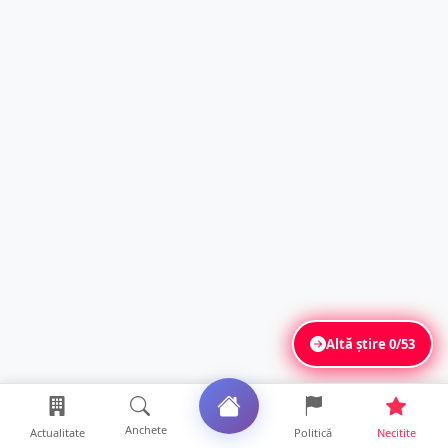
Altă știre
0/53
Anchete
Actualitate
Politică
Necitite