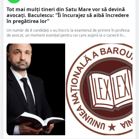
Tot mai mulți tineri din Satu Mare vor să devină
avocați. Baculescu: ”Îi încurajez să aibă încredere
în pregătirea lor”
Un număr de 8 candidați s-au înscris la examenul de primire în profesia
de avocat, un moment esențial pentru cei care aspiră la o carieră în...