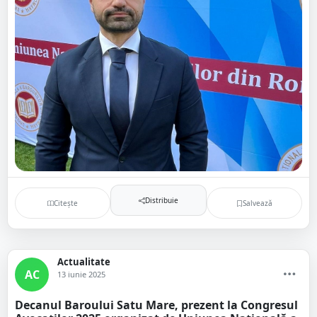
Distribuie
Citește
Salvează
Actualitate
AC
13 iunie 2025
Decanul Baroului Satu Mare, prezent la Congresul