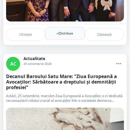
Distribuie
Citește
Salvează
Actualitate
AC
25 octombrie 2024
Decanul Baroului Satu Mare: ”Ziua Europeană a
Avocaților: Sărbătoare a dreptului și demnității
profesiei”
Astăzi, 25 octombrie, marcăm Ziua Europeană a Avocaților, o zi dedicată
recunoașterii rolului crucial al avocaților într-o societate democra...