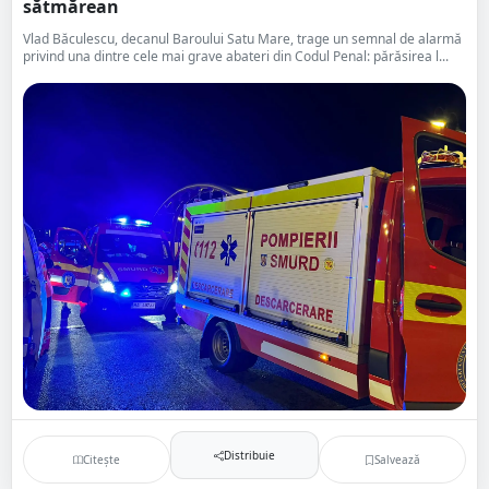
sătmărean
Vlad Băculescu, decanul Baroului Satu Mare, trage un semnal de alarmă
privind una dintre cele mai grave abateri din Codul Penal: părăsirea l...
Distribuie
Citește
Salvează