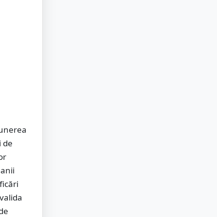
upunerea
i de
or
anii
icări
 valida
 de