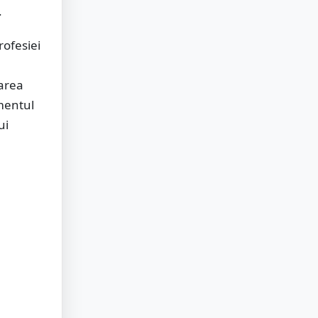
.
rofesiei
parea
mentul
ui