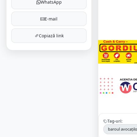
WhatsApp
E-mail
Copiază link
Tag-uri:
baroul avocațil