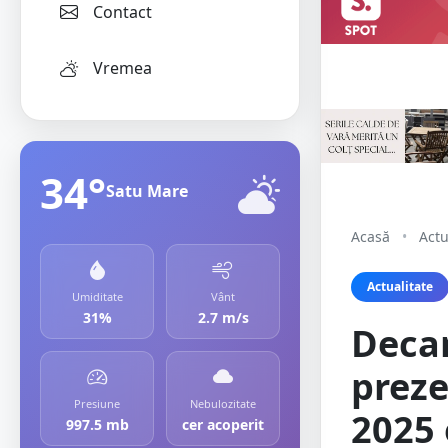
Contact
Vremea
34°
Satu Mare
Acasă
•
Actu
Actualitate
Umiditate
Vânt
31%
2.7 m/s
Decan
preze
Presiune
Nebulozitate
2025 
997.5 mb
cer acoperit