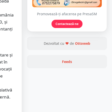
ioada
Promovează-ți afacerea pe PresaSM
România
, și
Contactează-ne
entanți
Dezvoltat cu
❤
de
Ottoweb
tare și
at în
Feeds
ocații
pe
slativă
dernă.