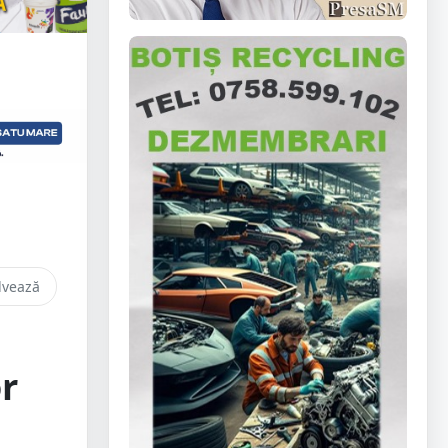
lvează
r