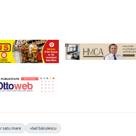
or satu mare
vlad băculescu