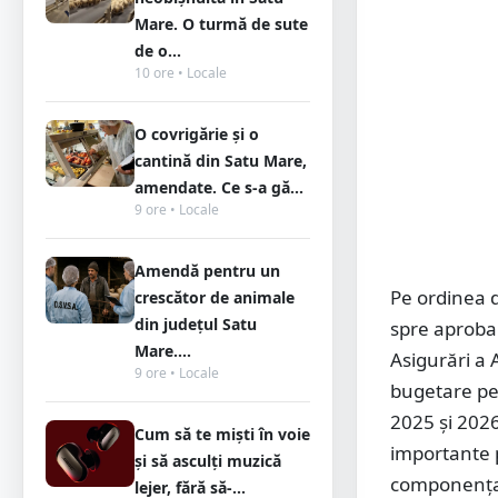
Mare. O turmă de sute
de o...
10 ore • Locale
O covrigărie și o
cantină din Satu Mare,
amendate. Ce s-a gă...
9 ore • Locale
Amendă pentru un
Pe ordinea d
crescător de animale
din județul Satu
spre aprobar
Mare....
Asigurări a 
9 ore • Locale
bugetare pe
2025 și 2026
Cum să te miști în voie
importante p
și să asculți muzică
componența a
lejer, fără să-...