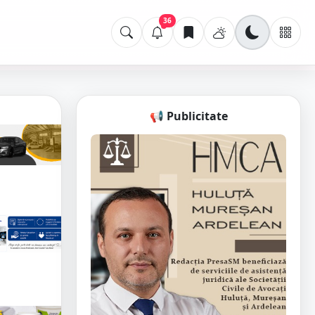
36
📢 Publicitate