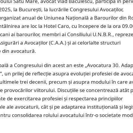
ului Satu Mare, avocat Vlad Baculescu, participă în per
2025, la București, la lucrările Congresului Avocaților,
rganizat anual de Uniunea Națională a Barourilor din 
ntâlnirea are loc la Hotel Caro, cu începere de la ora 09.00
ani ai barourilor, membri ai Consiliului U.N.B.R., reprez
sigurări a Avocaților (C.A.A.) și ai celorlalte structuri
e din avocatură.
ală a Congresului din acest an este „Avocatura 30. Adap
”, un prilej de reflecție asupra evoluției profesiei de avoc
ltimele trei decenii, precum și asupra modului în care av
 provocărilor viitorului. Discuțiile se concentrează atât 
te de exercitarea profesiei și respectarea principiilor
 ale avocaturii, cât și pe adaptarea instituțională și legi
tru consolidarea rolului avocatului într-o societate mo