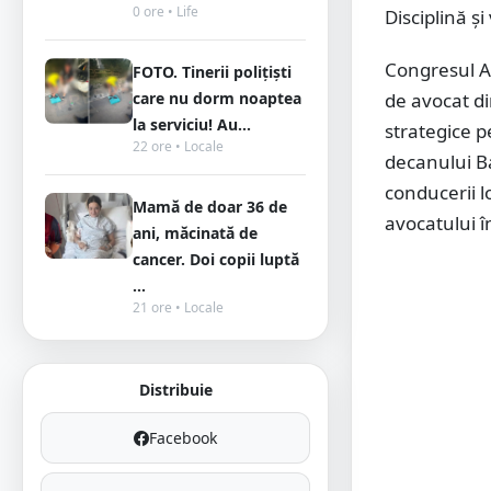
0 ore • Life
Disciplină ș
Congresul Av
FOTO. Tinerii polițiști
de avocat di
care nu dorm noaptea
la serviciu! Au...
strategice p
22 ore • Locale
decanului B
conducerii l
Mamă de doar 36 de
avocatului în
ani, măcinată de
cancer. Doi copii luptă
...
21 ore • Locale
Distribuie
Facebook