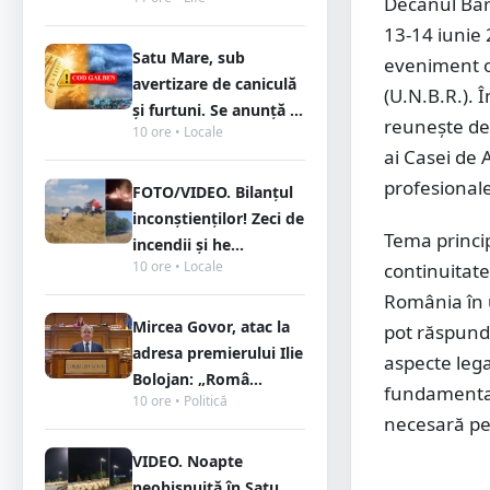
Decanul Baro
13-14 iunie 
Satu Mare, sub
eveniment o
avertizare de caniculă
(U.N.B.R.). Î
și furtuni. Se anunță ...
reunește dec
10 ore • Locale
ai Casei de A
profesional
FOTO/VIDEO. Bilanțul
inconștienților! Zeci de
Tema princip
incendii și he...
10 ore • Locale
continuitate
România în u
Mircea Govor, atac la
pot răspunde
adresa premierului Ilie
aspecte lega
Bolojan: „Româ...
fundamentale
10 ore • Politică
necesară pen
VIDEO. Noapte
neobișnuită în Satu