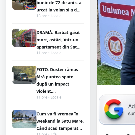
bunic de 72 de ani s-a
urcat la volan și a d...
13 ore • Locale
DRAMĂ. Bărbat găsit
mort, astăzi, într-un
apartament din Sat...
11 ore • Locale
FOTO. Duster rămas
fără puntea spate
după un impact
violent....
11 ore • Locale
Cum va fi vremea în
weekend la Satu Mare.
Când scad temperat...
11 ore • Life