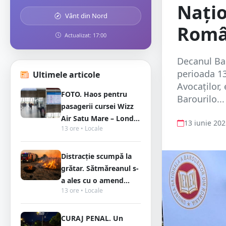
Națio
Vânt din Nord
Româ
Actualizat: 17:00
Decanul Bar
perioada 13
Ultimele articole
Avocaților,
FOTO. Haos pentru
Barourilo...
pasagerii cursei Wizz
Air Satu Mare – Lond...
13 iunie 20
13 ore • Locale
Distracție scumpă la
grătar. Sătmăreanul s-
a ales cu o amend...
13 ore • Locale
CURAJ PENAL. Un