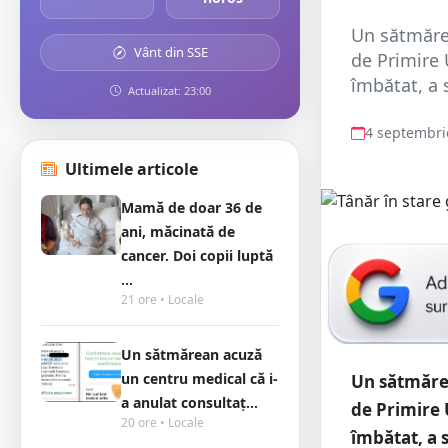
Un sătmărea
Vânt din SSE
de Primire 
îmbătat, a s
Actualizat: 23:00
4 septembri
Ultimele articole
Mamă de doar 36 de
ani, măcinată de
cancer. Doi copii luptă
...
21 ore • Locale
Un sătmărean acuză
un centru medical că i-
Un sătmărea
a anulat consultaț...
de Primire 
20 ore • Locale
îmbătat, a s