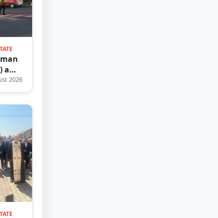
TATE
rman
) a
u
st 2026
a o
reancă
cerea
toni
TATE