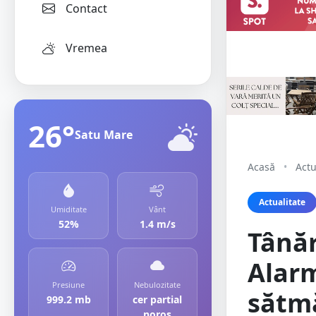
Contact
Vremea
26°
Satu Mare
Acasă
•
Actu
Actualitate
Umiditate
Vânt
52%
1.4 m/s
Tânăr
Alarm
Presiune
Nebulozitate
sătm
999.2 mb
cer partial
noros