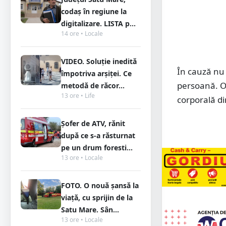
codaș în regiune la
digitalizare. LISTA p...
14 ore • Locale
VIDEO. Soluție inedită
În cauză nu 
împotriva arșiței. Ce
persoană. O
metodă de răcor...
13 ore • Life
corporală di
Șofer de ATV, rănit
după ce s-a răsturnat
pe un drum foresti...
13 ore • Locale
FOTO. O nouă șansă la
viață, cu sprijin de la
Satu Mare. Sân...
13 ore • Locale