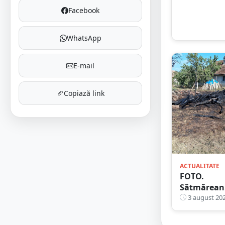
mari
Facebook
WhatsApp
E-mail
Copiază link
ACTUALITATE
FOTO.
Sătmărean
iresponsabi
3 august 20
amendat! 
dat foc, era