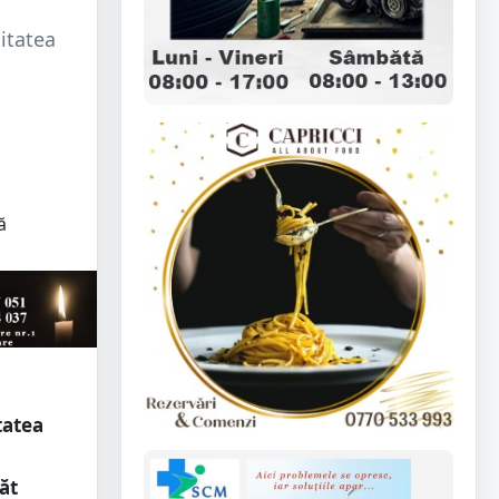
nitatea
tatea
păt