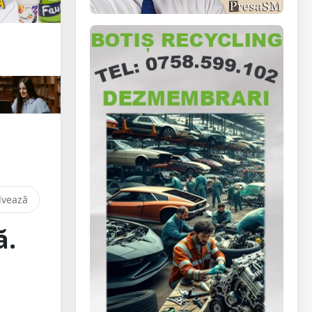
lvează
ă.