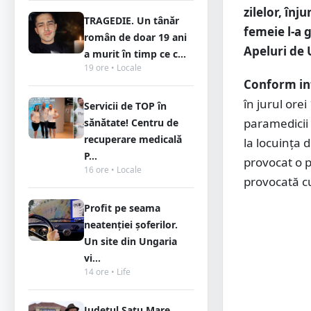
zilelor, înj
TRAGEDIE. Un tânăr
femeie l-a g
român de doar 19 ani
Apeluri de 
a murit în timp ce c...
19 ore • Locale
Conform in
în jurul orei
Servicii de TOP în
paramedicii a
sănătate! Centru de
recuperare medicală
la locuinţa 
P...
provocat o p
16 ore • Locale
provocată cu
Profit pe seama
neatenției șoferilor.
Un site din Ungaria
vi...
14 ore • Life
Județul Satu Mare,