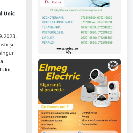
ul Unic
09.2023,
știi și
 singur
-a
tului,