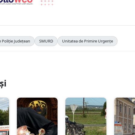
 Poliție Județean
SMURD
Unitatea de Primire Urgențe
și