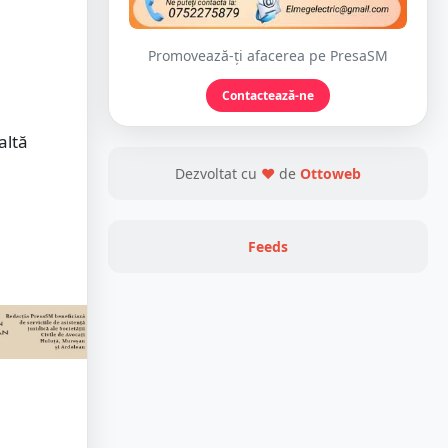
Promovează-ți afacerea pe PresaSM
Contactează-ne
altă
Dezvoltat cu
❤
de
Ottoweb
Feeds