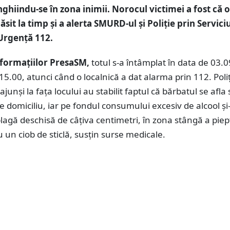
unghiindu-se în zona inimii. Norocul victimei a fost că o
ăsit la timp și a alerta SMURD-ul și Poliție prin Servici
Urgență 112.
formațiilor PresaSM,
totul s-a întâmplat în data de 03.
 15.00, atunci când o localnică a dat alarma prin 112. Poliți
junși la fața locului au stabilit faptul că bărbatul se afla
de domiciliu, iar pe fondul consumului excesiv de alcool şi
lagă deschisă de câțiva centimetri, în zona stângă a piep
 un ciob de sticlă, susțin surse medicale.