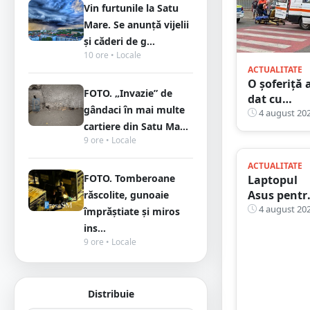
Vin furtunile la Satu
Mare. Se anunță vijelii
și căderi de g...
10 ore • Locale
ACTUALITATE
O șoferiță 
FOTO. „Invazie” de
dat cu
gândaci în mai multe
mașina
4 august 20
cartiere din Satu Ma...
peste un
9 ore • Locale
bunic, pe
trecerea de
ACTUALITATE
pietoni, în
FOTO. Tomberoane
Laptopul
județul Sa
Asus pentr
răscolite, gunoaie
Mare
jocuri -
4 august 20
împrăștiate și miros
temperatur
ins...
care
9 ore • Locale
contează n
sunt
întotdeau
Distribuie
cele mai