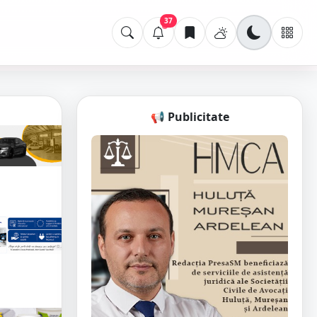
37
📢 Publicitate