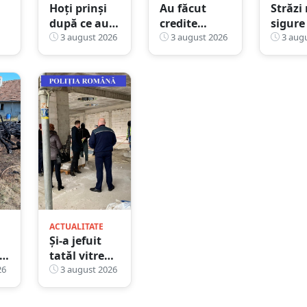
Hoți prinși
Au făcut
Străzi
după ce au
credite
sigure 
dat lovitura
3 august 2026
online pe
3 august 2026
factur
3 augu
lângă Turnul
numele
mici:
Pompierilor.
altor
Terebe
Un
oameni,
invest
complicele
apoi le-au
masiv 
făcea de
spus
ilumin
pază
victimelor că
public
banii sunt
din...
moștenire
ACTUALITATE
Și-a jefuit
tatăl vitreg
l,
26
după ce
3 august 2026
A
susține că
nu și-a