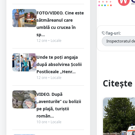
FOTO/VIDEO. Cine este
sătmăreanul care
umblă cu crucea în
Tag-uri:
sp...
12 ore • Locale
Inspectoratul de
Unde te poți angaja
după absolvirea Școlii
Postliceale „Henr...
12 ore • Locale
Citește 
VIDEO. După
„aventurile” cu bolizii
pe plajă, turiștii
român...
10 ore • Locale