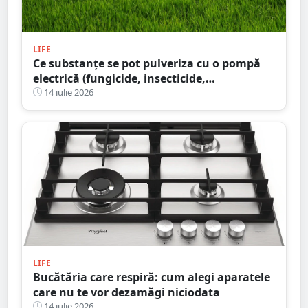
LIFE
Ce substanțe se pot pulveriza cu o pompă
electrică (fungicide, insecticide,
îngrășăminte) și ce variante sunt
14 iulie 2026
recomandate pentru diferite utilizări în
2026?
LIFE
Bucătăria care respiră: cum alegi aparatele
care nu te vor dezamăgi niciodata
14 iulie 2026