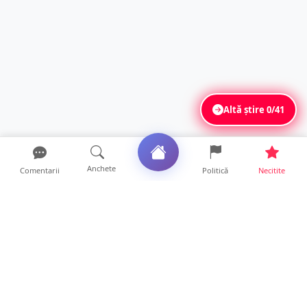
Altă știre
0/41
Anchete
Comentarii
Politică
Necitite
Ultimele articole
ANCHETĂ. Acuzații explozive la DGASPC
Satu Mare! Salarii uri...
18 ore • Anchete