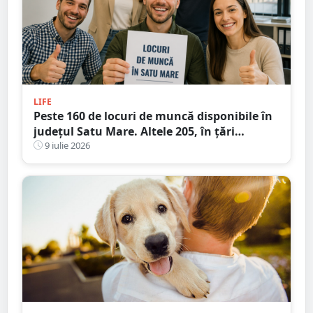
LIFE
Peste 160 de locuri de muncă disponibile în
județul Satu Mare. Altele 205, în țări
europene
9 iulie 2026