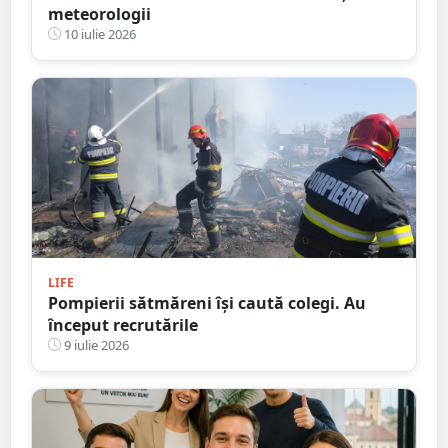
meteorologii
10 iulie 2026
LIFE
Pompierii sătmăreni își caută colegi. Au
început recrutările
9 iulie 2026