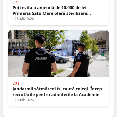
LIFE
Poți evita o amendă de 10.000 de lei.
Primăria Satu Mare oferă sterilizare
gratuită pentru câini
8 iulie 2026
LIFE
Jandarmii sătmăreni își caută colegi. Încep
recrutările pentru admiterile la Academie
8 iulie 2026