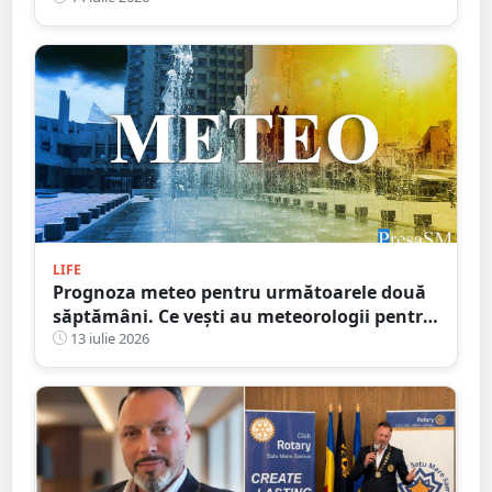
LIFE
Prognoza meteo pentru următoarele două
săptămâni. Ce vești au meteorologii pentru
sătmăreni
13 iulie 2026