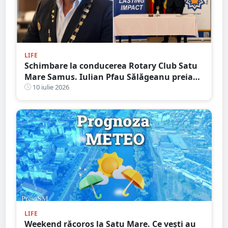
LIFE
Schimbare la conducerea Rotary Club Satu
Mare Samus. Iulian Pfau Sălăgeanu preia
mandatul de președinte
10 iulie 2026
LIFE
Weekend răcoros la Satu Mare. Ce vești au