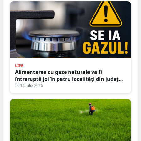
LIFE
Alimentarea cu gaze naturale va fi
întreruptă joi în patru localități din județul
Satu Mare
14 iulie 2026