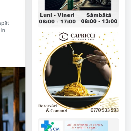
spăt
din