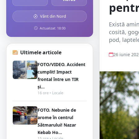
pentr
Vânt din Nord
Există amin
Actualizat: 18:00
cosită, gogo
pod, laptel
Ultimele articole
26 iunie 20
FOTO/VIDEO. Accident
cumplit! Impact
frontal între un TIR
și...
16 ore • Locale
FOTO. Nebunie de
arome în centrul
Sătmarului! Nazar
Kebab Ho...
15 ore • Locale