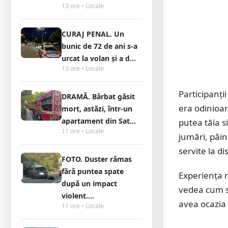
13 ore • Locale
CURAJ PENAL. Un
bunic de 72 de ani s-a
urcat la volan și a d...
13 ore • Locale
Participanți
DRAMĂ. Bărbat găsit
era odinioară
mort, astăzi, într-un
apartament din Sat...
putea tăia s
11 ore • Locale
jumări, pâin
servite la di
FOTO. Duster rămas
fără puntea spate
Experiența m
după un impact
vedea cum se
violent....
avea ocazia 
11 ore • Locale