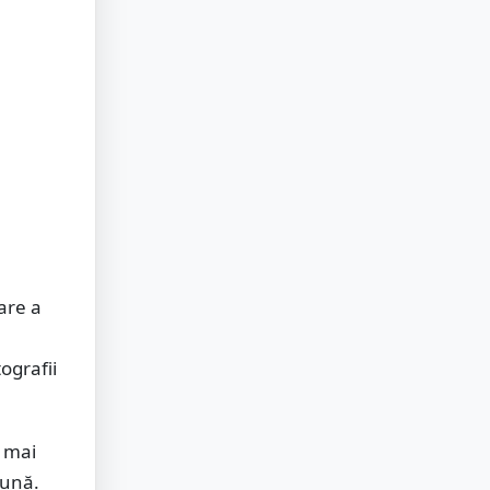
are a
n
ografii
a mai
eună.