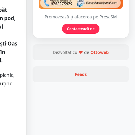
păt
Promovează-ți afacerea pe PresaSM
in pod,
ul
Contactează-ne
ești-Oaș
 în
Dezvoltat cu
❤
de
Ottoweb
i.
picnic,
Feeds
puține