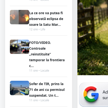
La ce ore va putea fi
observată eclipsa de
soare la Satu Mar...
12 ore • Life
FOTO/VIDEO.
Controale
„reinstituite”
temporar la frontiera
c...
11 ore • Locale
Șofer de TIR, prins la
71 de ani cu permisul
suspendat. Un t...
11 ore • Locale