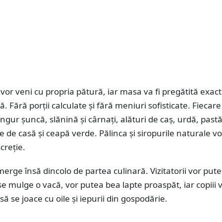
i vor veni cu propria pătură, iar masa va fi pregătită exac
. Fără porții calculate și fără meniuri sofisticate. Fiecare 
ingur șuncă, slănină și cârnați, alături de caș, urdă, past
e de casă și ceapă verde. Pălinca și siropurile naturale vor
screție.
erge însă dincolo de partea culinară. Vizitatorii vor put
 mulge o vacă, vor putea bea lapte proaspăt, iar copiii 
să se joace cu oile și iepurii din gospodărie.