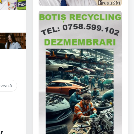
lvează
,