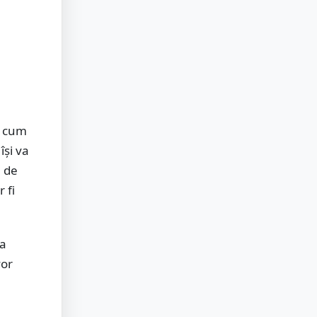
t cum
își va
ă de
 fi
ea
vor