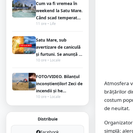
Cum va fi vremea în
weekend la Satu Mare.
Când scad temperat...
11 ore • Life
Satu Mare, sub
avertizare de caniculă
și furtuni. Se anunță ...
10 ore • Locale
FOTO/VIDEO. Bilanțul
Atmosfera va
inconștienților! Zeci de
incendii și he...
brățărilor d
10 ore • Locale
costum popul
de neuitat.
Distribuie
Organizator
simplă: aler
Facebook