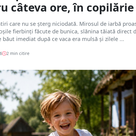
u câteva ore, în copilărie
tiri care nu se șterg niciodată. Mirosul de iarbă proa
șile fierbinți făcute de bunica, slănina tăiată direct 
e băut imediat după ce vaca era mulsă și zilele ...
26
2 min citire