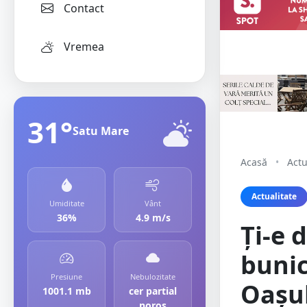
Contact
Vremea
31°
Satu Mare
Acasă
•
Actu
Actualitate
Umiditate
Vânt
36%
4.9 m/s
Ți-e 
bunic
Presiune
Nebulozitate
Oașul
1001.1 mb
cer partial
noros