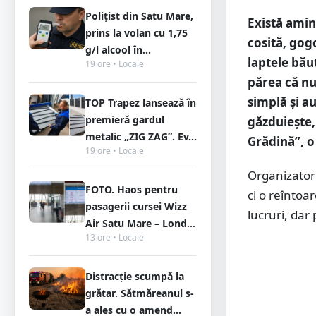
Polițist din Satu Mare,
Există amin
prins la volan cu 1,75
cosită, gogo
g/l alcool în...
laptele bău
19 ore • Locale
părea că nu
simplă și a
TOP Trapez lansează în
premieră gardul
găzduiește,
metalic „ZIG ZAG”. Ev...
Grădină”, o
19 ore • Locale
Organizatori
FOTO. Haos pentru
ci o reîntoa
pasagerii cursei Wizz
lucruri, dar
Air Satu Mare – Lond...
13 ore • Locale
Distracție scumpă la
grătar. Sătmăreanul s-
a ales cu o amend...