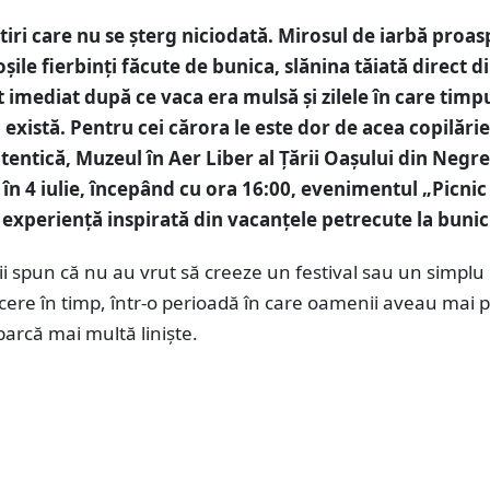
tiri care nu se șterg niciodată. Mirosul de iarbă proas
șile fierbinți făcute de bunica, slănina tăiată direct d
t imediat după ce vaca era mulsă și zilele în care timp
 există. Pentru cei cărora le este dor de acea copilărie
utentică, Muzeul în Aer Liber al Țării Oașului din Negr
 în 4 iulie, începând cu ora 16:00, evenimentul „Picnic
 experiență inspirată din vacanțele petrecute la bunic
i spun că nu au vrut să creeze un festival sau un simplu 
rcere în timp, într-o perioadă în care oamenii aveau mai 
 parcă mai multă liniște.