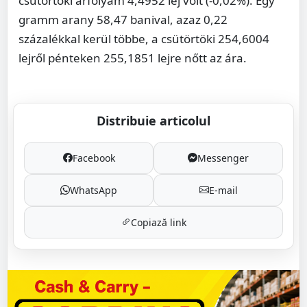
csütörtöki árfolyam 4,4952 lej volt (-0,02%). Egy
gramm arany 58,47 banival, azaz 0,22
százalékkal kerül többe, a csütörtöki 254,6004
lejről pénteken 255,1851 lejre nőtt az ára.
Distribuie articolul
Facebook
Messenger
WhatsApp
E-mail
Copiază link