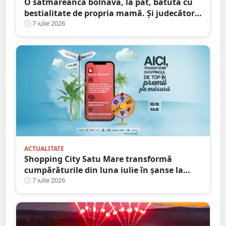
O sătmăreancă bolnavă, la pat, bătută cu
bestialitate de propria mamă. Și judecătorii
au fost șocați
7 iulie 2026
ACTUALITATE
Shopping City Satu Mare transformă
cumpărăturile din luna iulie în șanse la
premii
7 iulie 2026