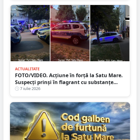
ACTUALITATE
FOTO/VIDEO. Acțiune în forță la Satu Mare.
Suspecți prinși în flagrant cu substanțe
suspecte de droguri
7 iulie 2026