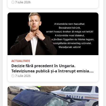
drum spre casă
7 iulie 2026
ACTUALITATE
Decizie fără precedent în Ungaria.
Televiziunea publică și-a întrerupt emisia.
Anunțul făcut de Péter Magyar
7 iulie 2026