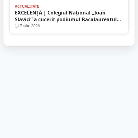
ACTUALITATE
EXCELENȚĂ | Colegiul Național „Ioan
Slavici” a cucerit podiumul Bacalaureatului
2026. Primele trei medii din județ sunt ale
7 iulie 2026
elevilor săi