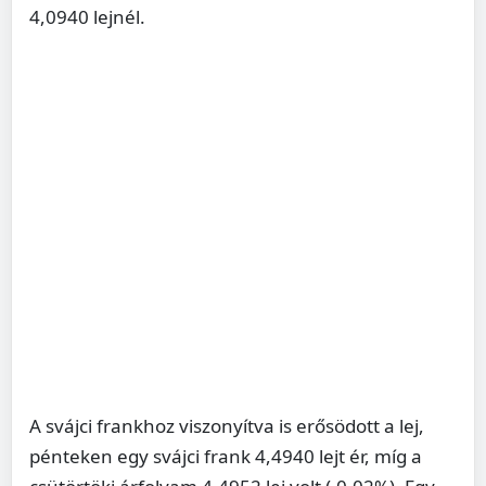
4,0940 lejnél.
A svájci frankhoz viszonyítva is erősödott a lej,
pénteken egy svájci frank 4,4940 lejt ér, míg a