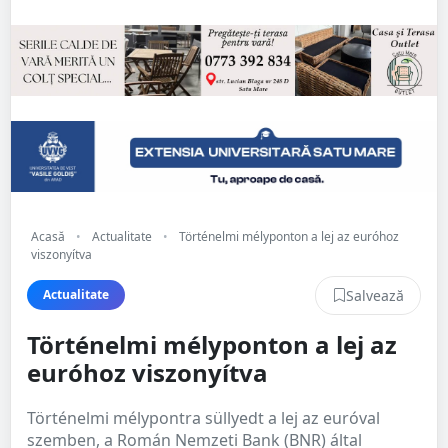
Acasă
•
Actualitate
•
Történelmi mélyponton a lej az euróhoz
viszonyítva
Salvează
Actualitate
Történelmi mélyponton a lej az
euróhoz viszonyítva
Történelmi mélypontra süllyedt a lej az euróval
szemben, a Román Nemzeti Bank (BNR) által