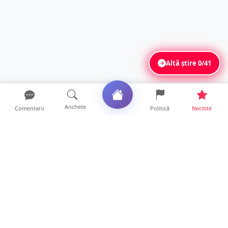
Altă știre
0/41
Anchete
Comentarii
Politică
Necitite
Ultimele articole
ANCHETĂ. Acuzații explozive la DGASPC
Satu Mare! Salarii uri...
18 ore • Anchete
FOTO/VIDEO. Accident cumplit! Impact
frontal între un TIR și...