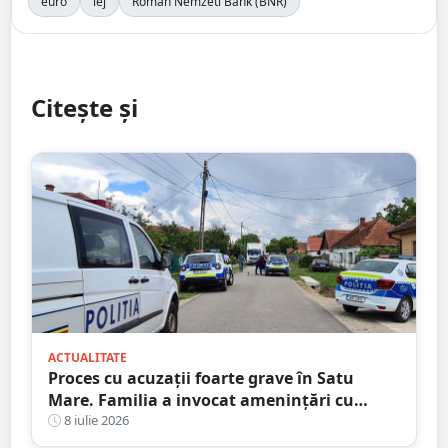
euro
lej
Román Nemzeti Bank (BNR)
Citește și
ACTUALITATE
Proces cu acuzații foarte grave în Satu
Mare. Familia a invocat amenințări cu
moartea, dar a pierdut în instanță
8 iulie 2026