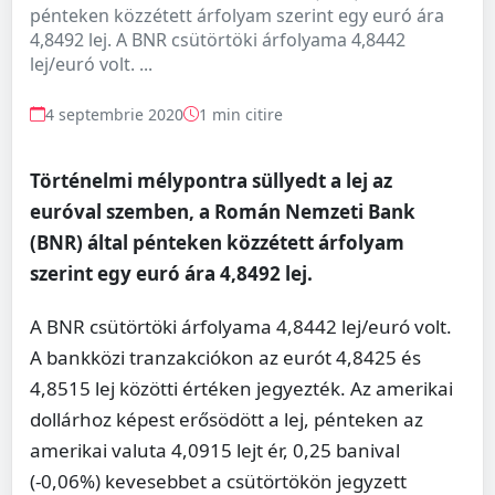
pénteken közzétett árfolyam szerint egy euró ára
4,8492 lej. A BNR csütörtöki árfolyama 4,8442
lej/euró volt. ...
4 septembrie 2020
1 min citire
Történelmi mélypontra süllyedt a lej az
euróval szemben, a Román Nemzeti Bank
(BNR) által pénteken közzétett árfolyam
szerint egy euró ára 4,8492 lej.
A BNR csütörtöki árfolyama 4,8442 lej/euró volt.
A bankközi tranzakciókon az eurót 4,8425 és
4,8515 lej közötti értéken jegyezték. Az amerikai
dollárhoz képest erősödött a lej, pénteken az
amerikai valuta 4,0915 lejt ér, 0,25 banival
(-0,06%) kevesebbet a csütörtökön jegyzett