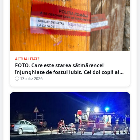
ACTUALITATE
FOTO. Care este starea sătmărencei
înjunghiate de fostul iubit. Cei doi copii ai
femeii, luați în plasament
13 iulie 2026