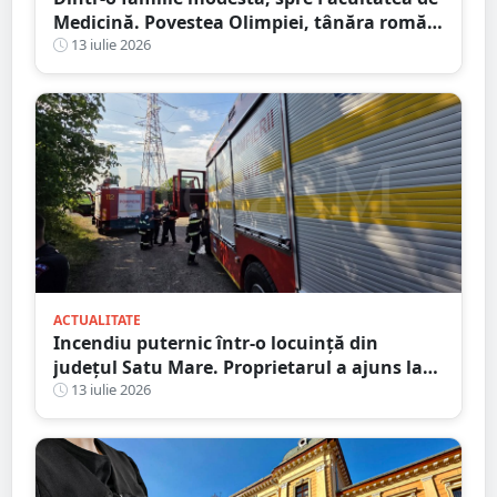
Medicină. Povestea Olimpiei, tânăra romă
care refuză să lase sărăcia să-i decidă
13 iulie 2026
viitorul
ACTUALITATE
Incendiu puternic într-o locuință din
județul Satu Mare. Proprietarul a ajuns la
spital după ce a inhalat fum
13 iulie 2026