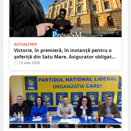
ACTUALITATE
Victorie, în premieră, în instanță pentru o
șoferiță din Satu Mare. Asigurator obligat
să plătească integral daunele morale
13 iulie 2026