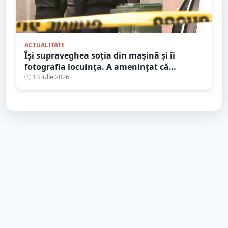
ACTUALITATE
Își supraveghea soția din mașină și îi
fotografia locuința. A amenințat că
incendiază mașina ”amantului”
13 iulie 2026