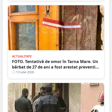
șoferi s-au ales cu dosare penale
ACTUALITATE
FOTO. Tentativă de omor în Tarna Mare. Un
bărbat de 27 de ani a fost arestat preventiv
după ce și-ar fi atacat concubina cu un cuțit
13 iulie 2026