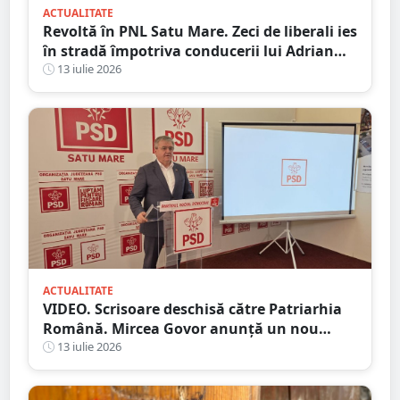
ACTUALITATE
Revoltă în PNL Satu Mare. Zeci de liberali ies
în stradă împotriva conducerii lui Adrian
Cozma, după schimbarea liderilor din Satu
13 iulie 2026
Mare și Carei
ACTUALITATE
VIDEO. Scrisoare deschisă către Patriarhia
Română. Mircea Govor anunță un nou
demers împotriva deputatului Adrian
13 iulie 2026
Cozma