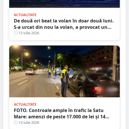
ACTUALITATE
De două ori beat la volan în doar două luni.
S-a urcat din nou la volan, a provocat un
accident și ajunge la închisoare
13 iulie 2026
ACTUALITATE
FOTO. Controale ample în trafic la Satu
Mare: amenzi de peste 17.000 de lei și 14
certificate de înmatriculare reținute. Trei
13 iulie 2026