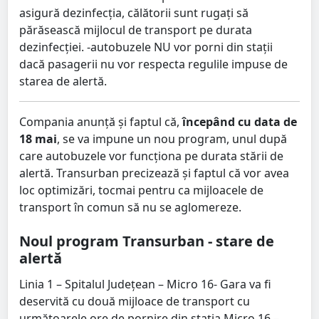
asigură dezinfecția, călătorii sunt rugați să
părăsească mijlocul de transport pe durata
dezinfecției. -autobuzele NU vor porni din stații
dacă pasagerii nu vor respecta regulile impuse de
starea de alertă.
Compania anunță și faptul că,
începând cu data de
18 mai
, se va impune un nou program, unul după
care autobuzele vor funcționa pe durata stării de
alertă. Transurban precizează și faptul că vor avea
loc optimizări, tocmai pentru ca mijloacele de
transport în comun să nu se aglomereze.
Noul program Transurban - stare de
alertă
Linia 1 – Spitalul Județean – Micro 16- Gara va fi
deservită cu două mijloace de transport cu
următoarele ore de pornire din stația Micro 16 –