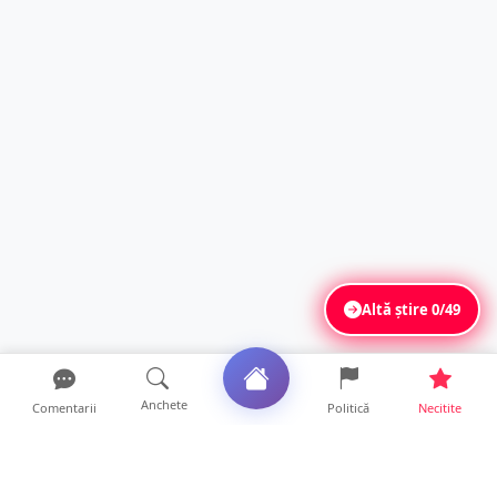
Altă știre
0/49
Anchete
Comentarii
Politică
Necitite
Ultimele articole