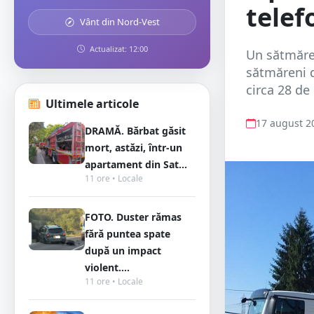
telef
Vânt din Nord-Vest
Actualizat: 12:00
Un sătmărea
sătmăreni d
circa 28 de
Ultimele articole
17 august 2
DRAMĂ. Bărbat găsit
mort, astăzi, într-un
apartament din Sat...
11 ore • Locale
FOTO. Duster rămas
fără puntea spate
după un impact
violent....
11 ore • Locale