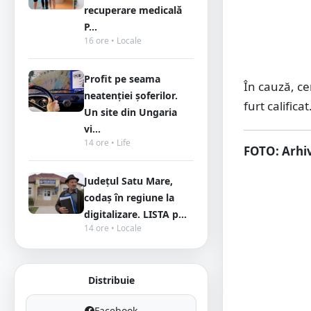
recuperare medicală
P...
16 ore • Locale
Profit pe seama
În cauză, ce
neatenției șoferilor.
furt calificat
Un site din Ungaria
vi...
14 ore • Life
FOTO: Arhiv
Județul Satu Mare,
codaș în regiune la
digitalizare. LISTA p...
14 ore • Locale
Distribuie
Facebook