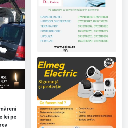
ătmăreni
e lei pe
area