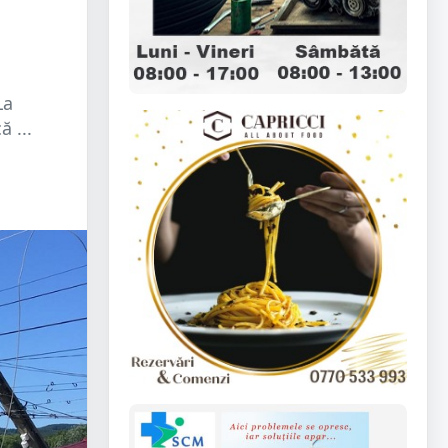
La
 ...