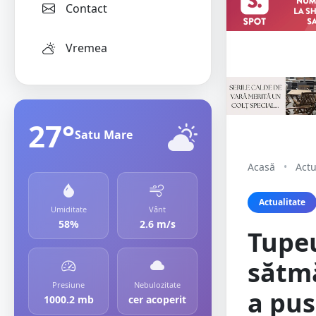
Contact
Vremea
27°
Satu Mare
Acasă
•
Actu
Actualitate
Umiditate
Vânt
58%
2.6 m/s
Tupeu
sătmă
Presiune
Nebulozitate
a pus
1000.2 mb
cer acoperit