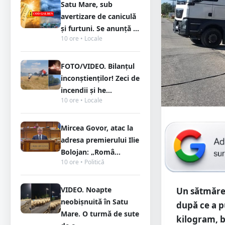
Satu Mare, sub
avertizare de caniculă
și furtuni. Se anunță ...
10 ore • Locale
FOTO/VIDEO. Bilanțul
inconștienților! Zeci de
incendii și he...
10 ore • Locale
Mircea Govor, atac la
adresa premierului Ilie
Bolojan: „Româ...
10 ore • Politică
VIDEO. Noapte
Un sătmărea
neobișnuită în Satu
după ce a pu
Mare. O turmă de sute
kilogram, b