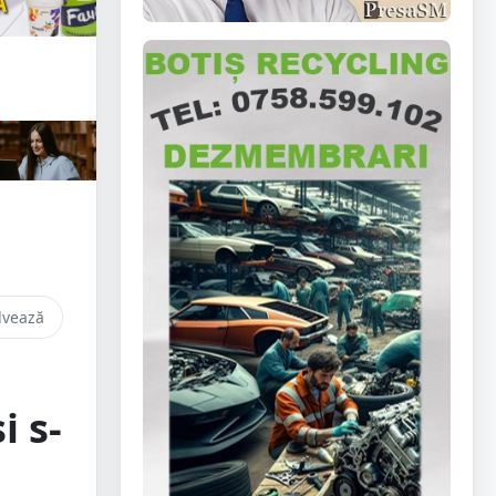
lvează
i s-