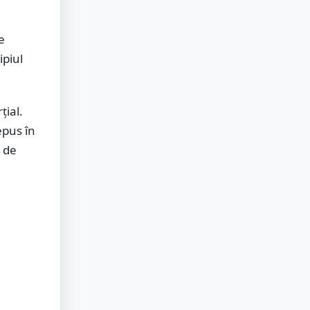
e
ipiul
țial.
epus în
i de