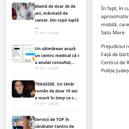
Mamă de doar 36 de
În fapt, în c
ani, măcinată de
aproximativ 
cancer. Doi copii luptă
mobilă, care
...
Satu Mare.
21 ore • Locale
Prejudiciul 
Un sătmărean acuză
Față de bărb
un centru medical că i-
Centrul de R
a anulat consultaț...
20 ore • Locale
Poliție Jude
TRAGEDIE. Un tânăr
român de doar 19 ani
a murit în timp ce c...
19 ore • Locale
Servicii de TOP în
sănătate! Centru de