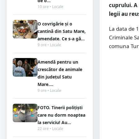
de o...
cuprului. A 
10 ore • Locale
legii au re
O covrigărie și o
La data de 16
cantină din Satu Mare,
Criminale Sa
amendate. Ce s-a gă...
9 ore • Locale
comuna Turț,
Amendă pentru un
crescător de animale
din județul Satu
Mare....
9 ore • Locale
FOTO. Tinerii polițiști
care nu dorm noaptea
la serviciu! Au...
22 ore • Locale