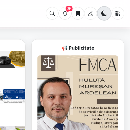
39
📢 Publicitate