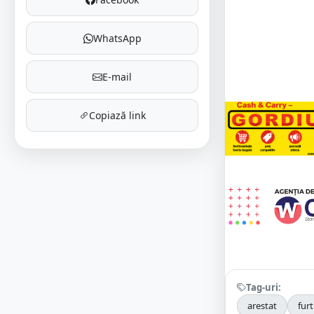
WhatsApp
E-mail
Copiază link
Tag-uri:
arestat
furt