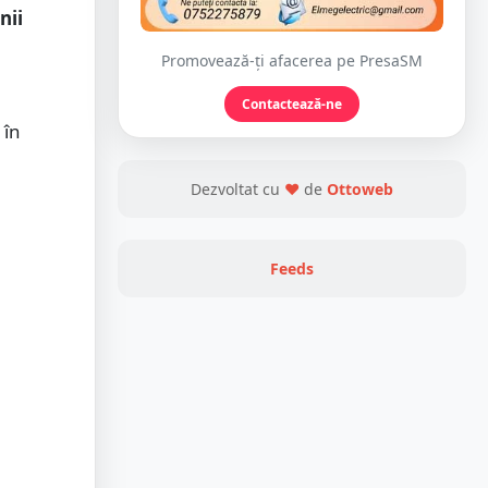
nii
Promovează-ți afacerea pe PresaSM
Contactează-ne
 în
Dezvoltat cu
❤
de
Ottoweb
Feeds