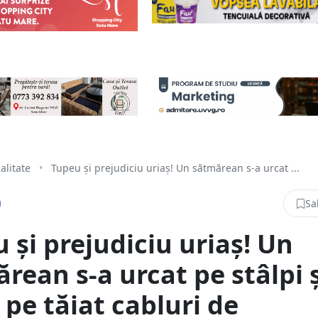
alitate
•
Tupeu și prejudiciu uriaș! Un sătmărean s-a urcat ...
Sa
 și prejudiciu uriaș! Un
rean s-a urcat pe stâlpi ș
 pe tăiat cabluri de