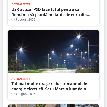
ACTUALITATE
USR acuză: PSD face totul pentru ca
România să piardă miliarde de euro din
PNRR
5 august 2026
ACTUALITATE
Tot mai multe orașe reduc consumul de
energie electrică. Satu Mare a luat deja
măsuri. Cu ce soluții au venit ceilalți
5 august 2026
primari