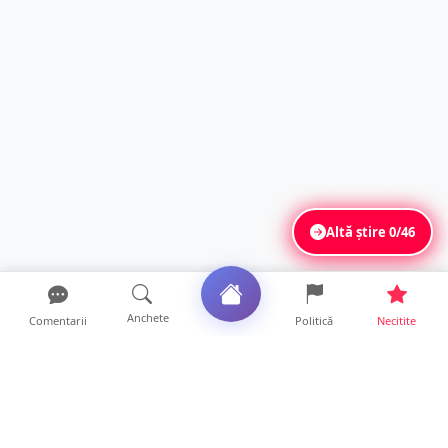
Altă știre
0/46
Anchete
Comentarii
Politică
Necitite
Ultimele articole
Adoptată în Canada, Ana Maria își caută