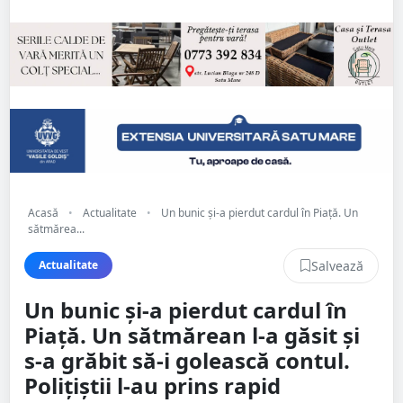
Acasă
•
Actualitate
•
Un bunic și-a pierdut cardul în Piață. Un
sătmărea...
Salvează
Actualitate
Un bunic și-a pierdut cardul în
Piață. Un sătmărean l-a găsit și
s-a grăbit să-i golească contul.
Polițiștii l-au prins rapid