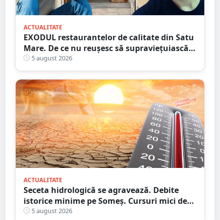
ACTUALITATE
EXODUL restaurantelor de calitate din Satu
Mare. De ce nu reușesc să supraviețuiască
localurile cu adevărat speciale?
5 august 2026
ACTUALITATE
Seceta hidrologică se agravează. Debite
istorice minime pe Someș. Cursuri mici de
ape au secat
5 august 2026