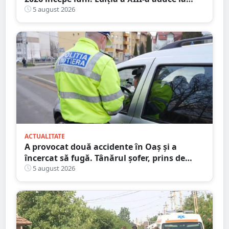
start peste 120 de participanți și șahiști din
5 august 2026
șase țări.
ACTUALITATE
A provocat două accidente în Oaș și a
încercat să fugă. Tânărul șofer, prins de
polițiștii sătmăreni. Încălcări grave ale
5 august 2026
Codului Rutier