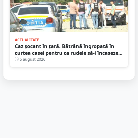
ACTUALITATE
Caz șocant în țară. Bătrână îngropată în
curtea casei pentru ca rudele să-i încaseze
pensia
5 august 2026