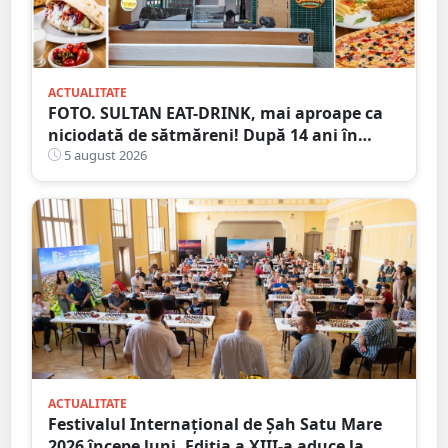
ACTUALITATE
FOTO. SULTAN EAT-DRINK, mai aproape ca
niciodată de sătmăreni! După 14 ani în
Micro 17, și-a deschis porțile în Shopping
5 august 2026
City Satu Mare
ACTUALITATE
Festivalul Internațional de Șah Satu Mare
2026 începe luni. Ediția a XIII-a aduce la