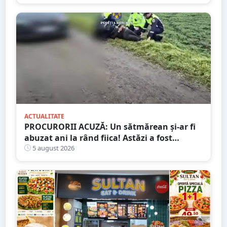
ACTUALITATE
PROCURORII ACUZĂ: Un sătmărean și-ar fi
abuzat ani la rând fiica! Astăzi a fost
arestat!
5 august 2026