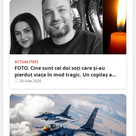
ACTUALITATE
FOTO. Cine sunt cei doi soți care și-au
pierdut viața în mod tragic. Un copilaș a
rămas orfan. Au căzut de pe motocicletă, în
26 iulie 2026
județul vecin