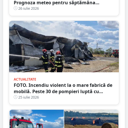
Prognoza meteo pentru săptămâna
următoare
26 iulie 2026
ACTUALITATE
FOTO. Incendiu violent la o mare fabrică de
mobilă. Peste 30 de pompieri luptă cu
flăcările, județul vecin
25 iulie 2026