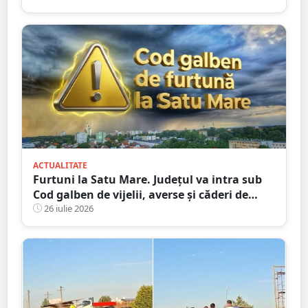
fugă
ACTUALITATE
Furtuni la Satu Mare. Județul va intra sub
Cod galben de vijelii, averse și căderi de
grindină
26 iulie 2026