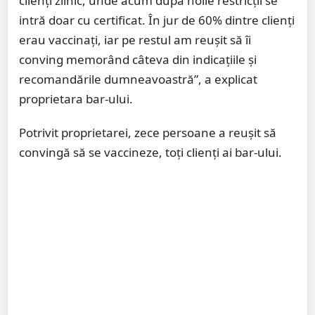
clienți zilnic, unde acum după noile restricții se
intră doar cu certificat. În jur de 60% dintre clienți
erau vaccinați, iar pe restul am reușit să îi
conving memorând câteva din indicațiile și
recomandările dumneavoastră”, a explicat
proprietara bar-ului.
Potrivit proprietarei, zece persoane a reușit să
convingă să se vaccineze, toți clienți ai bar-ului.