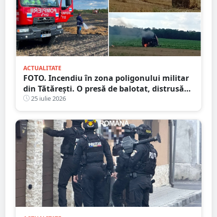
ACTUALITATE
FOTO. Incendiu în zona poligonului militar
din Tătărești. O presă de balotat, distrusă
complet! Flăcările s-au extins
25 iulie 2026