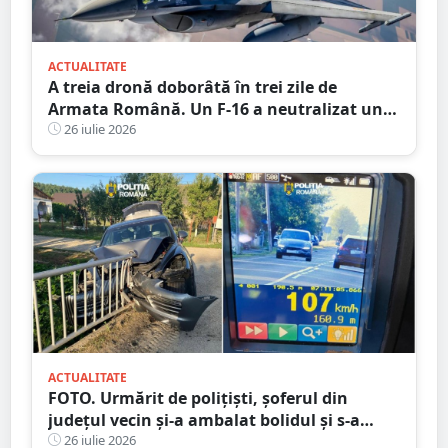
ACTUALITATE
A treia dronă doborâtă în trei zile de
Armata Română. Un F-16 a neutralizat un
aparat fără pilot deasupra Mării Negre
26 iulie 2026
ACTUALITATE
FOTO. Urmărit de polițiști, șoferul din
județul vecin și-a ambalat bolidul și s-a
oprit într-un cap de pod. Apoi a luat-o la
26 iulie 2026