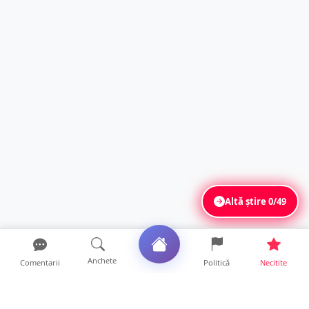
Altă știre
0/49
Anchete
Comentarii
Politică
Necitite