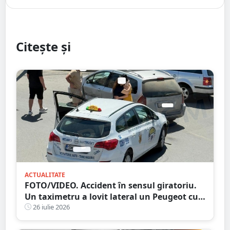
Citește și
ACTUALITATE
FOTO/VIDEO. Accident în sensul giratoriu.
Un taximetru a lovit lateral un Peugeot cu
numere străine. Eternele parlamentări în
26 iulie 2026
mijlocul intersecției