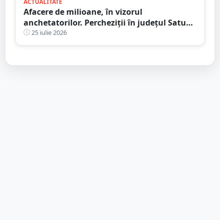
ACTUALITATE
Afacere de milioane, în vizorul
anchetatorilor. Percheziții în județul Satu
Mare, mai multe rețineri
25 iulie 2026