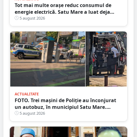
Tot mai multe orașe reduc consumul de
energie electrică. Satu Mare a luat deja
măsuri. Cu ce soluții au venit ceilalți
5 august 2026
primari
ACTUALITATE
FOTO. Trei mașini de Poliție au înconjurat
un autobuz, în municipiul Satu Mare.
Ambulanța, la fața locului
5 august 2026