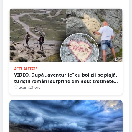
ACTUALITATE
VIDEO. După „aventurile” cu bolizii pe plajă,
turiștii români surprind din nou: trotinete
pe Bucegi și declarații de dragoste pe stânci
acum 21 ore