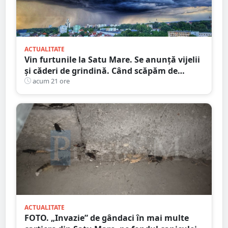
ACTUALITATE
Vin furtunile la Satu Mare. Se anunță vijelii
și căderi de grindină. Când scăpăm de
caniculă
acum 21 ore
ACTUALITATE
FOTO. „Invazie” de gândaci în mai multe