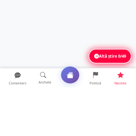
Altă știre
0/49
Anchete
Comentarii
Politică
Necitite
Ultimele articole
Mamă de doar 36 de ani, măcinată de
cancer. Doi copii luptă ...
21 ore • Locale