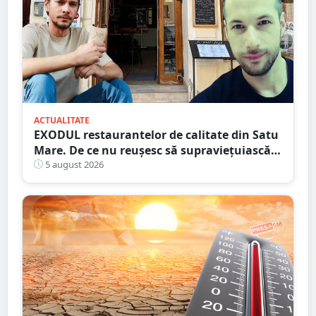
ACTUALITATE
EXODUL restaurantelor de calitate din Satu
Mare. De ce nu reușesc să supraviețuiască
localurile cu adevărat speciale?
5 august 2026