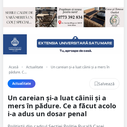
Acasă
•
Actualitate
•
Un careian și-a luat câinii și a mers în
pădure. C...
Salvează
Actualitate
Un careian și-a luat câinii și a
mers în pădure. Ce a făcut acolo
i-a adus un dosar penal
Polițiștii din cadrul Secției Poliție Rurală Carei