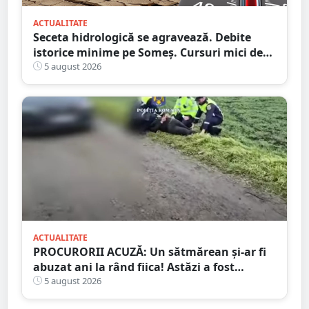
ACTUALITATE
Seceta hidrologică se agravează. Debite
istorice minime pe Someș. Cursuri mici de
ape au secat
5 august 2026
ACTUALITATE
PROCURORII ACUZĂ: Un sătmărean și-ar fi
abuzat ani la rând fiica! Astăzi a fost
arestat!
5 august 2026