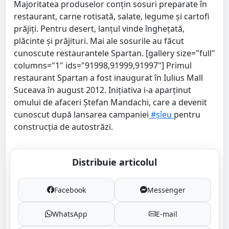
Majoritatea produselor conțin sosuri preparate în
restaurant, carne rotisată, salate, legume și cartofi
prăjiți. Pentru desert, lanțul vinde înghețată,
plăcinte și prăjituri. Mai ale sosurile au făcut
cunoscute restaurantele Spartan. [gallery size="full"
columns="1" ids="91998,91999,91997"] Primul
restaurant Spartan a fost inaugurat în Iulius Mall
Suceava în august 2012. Inițiativa i-a aparținut
omului de afaceri Ștefan Mandachi, care a devenit
cunoscut după lansarea campaniei
#șîeu
pentru
construcția de autostrăzi.
Distribuie articolul
Facebook
Messenger
WhatsApp
E-mail