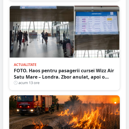
ACTUALITATE
FOTO. Haos pentru pasagerii cursei Wizz Air
Satu Mare – Londra. Zbor anulat, apoi o
nouă întârziere. Fără explicații clare
acum 13 ore