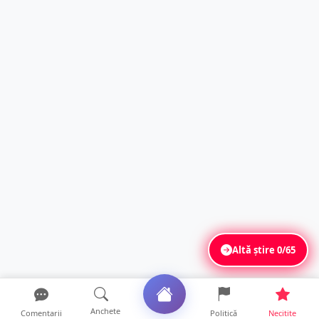
Altă știre
0/65
Anchete
Comentarii
Politică
Necitite