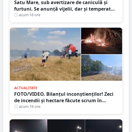
Satu Mare, sub avertizare de caniculă și
furtuni. Se anunță vijelii, dar și temperaturi
ridicate. Avertizarea ANM
acum 16 ore
ACTUALITATE
FOTO/VIDEO. Bilanțul inconștienților! Zeci
de incendii și hectare făcute scrum în
județul Satu Mare
acum 16 ore