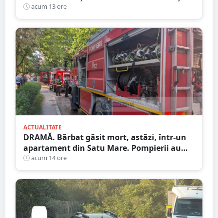
Satu Mare
acum 13 ore
ACTUALITATE
DRAMĂ. Bărbat găsit mort, astăzi, într-un
apartament din Satu Mare. Pompierii au
spart ușa
acum 14 ore