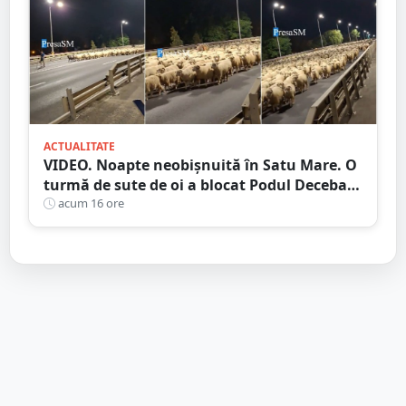
ACTUALITATE
VIDEO. Noapte neobișnuită în Satu Mare. O
turmă de sute de oi a blocat Podul Decebal.
Gest de apreciat al ciobanului
acum 16 ore