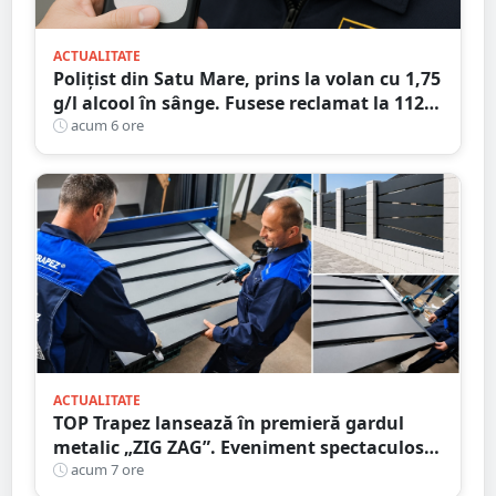
ACTUALITATE
Polițist din Satu Mare, prins la volan cu 1,75
g/l alcool în sânge. Fusese reclamat la 112
că circula pe contrasens
acum 6 ore
ACTUALITATE
TOP Trapez lansează în premieră gardul
metalic „ZIG ZAG”. Eveniment spectaculos
în Grădina Romei
acum 7 ore