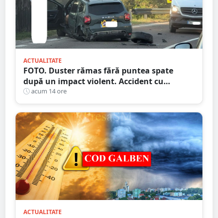
ACTUALITATE
FOTO. Duster rămas fără puntea spate
după un impact violent. Accident cu
implicarea unei mașini din Satu Mare
acum 14 ore
ACTUALITATE