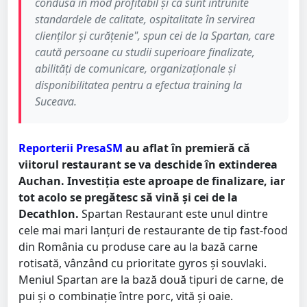
condusă în mod profitabil şi că sunt întrunite
standardele de calitate, ospitalitate în servirea
clienţilor şi curăţenie", spun cei de la Spartan, care
caută persoane cu studii superioare finalizate,
abilități de comunicare, organizaționale și
disponibilitatea pentru a efectua training la
Suceava.
Reporterii PresaSM
au aflat în premieră că
viitorul restaurant se va deschide în extinderea
Auchan. Investiția este aproape de finalizare, iar
tot acolo se pregătesc să vină și cei de la
Decathlon.
Spartan Restaurant este unul dintre
cele mai mari lanțuri de restaurante de tip fast-food
din România cu produse care au la bază carne
rotisată, vânzând cu prioritate gyros și souvlaki.
Meniul Spartan are la bază două tipuri de carne, de
pui și o combinație între porc, vită și oaie.