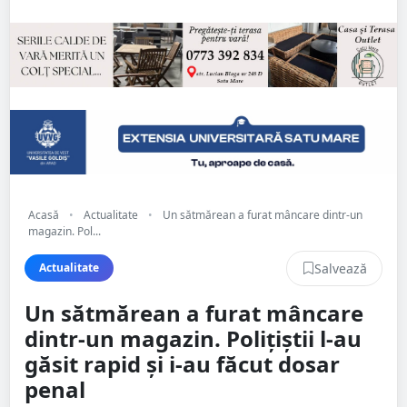
Acasă
•
Actualitate
•
Un sătmărean a furat mâncare dintr-un
magazin. Pol...
Salvează
Actualitate
Un sătmărean a furat mâncare
dintr-un magazin. Polițiștii l-au
găsit rapid și i-au făcut dosar
penal