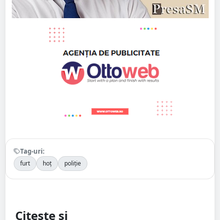
Tag-uri:
furt
hoț
poliție
Citește și