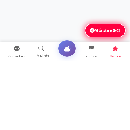
Altă știre
0/62
Anchete
Comentarii
Politică
Necitite
Ultimele articole
Mamă de doar 36 de ani, măcinată de
cancer. Doi copii luptă ...
21 ore • Locale
Un sătmărean acuză un centru medical că i-
a anulat consultaț...
20 ore • Locale