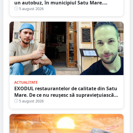
un autobuz, în municipiul Satu Mare.
Ambulanța, la fața locului
5 august 2026
ACTUALITATE
EXODUL restaurantelor de calitate din Satu
Mare. De ce nu reușesc să supraviețuiască
localurile cu adevărat speciale?
5 august 2026