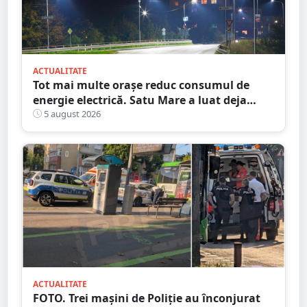
ACTUALITATE
Tot mai multe orașe reduc consumul de
energie electrică. Satu Mare a luat deja
măsuri. Cu ce soluții au venit ceilalți
5 august 2026
primari
ACTUALITATE
FOTO. Trei mașini de Poliție au înconjurat