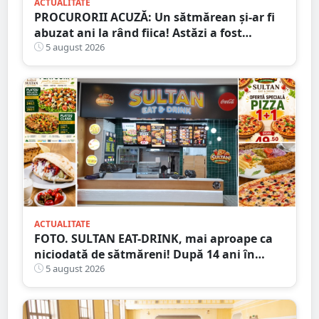
ACTUALITATE
PROCURORII ACUZĂ: Un sătmărean și-ar fi
abuzat ani la rând fiica! Astăzi a fost
arestat!
5 august 2026
ACTUALITATE
FOTO. SULTAN EAT-DRINK, mai aproape ca
niciodată de sătmăreni! După 14 ani în
Micro 17, și-a deschis porțile în Shopping
5 august 2026
City Satu Mare