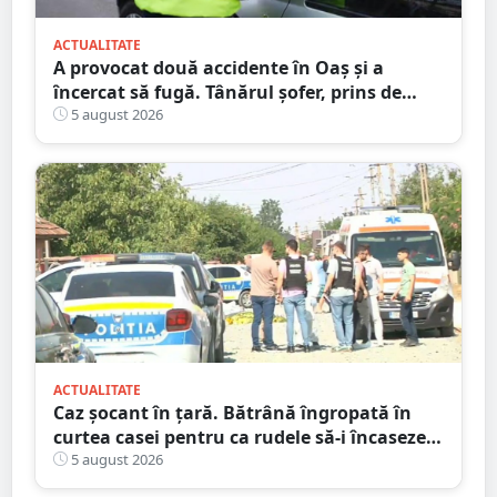
ACTUALITATE
A provocat două accidente în Oaș și a
încercat să fugă. Tânărul șofer, prins de
polițiștii sătmăreni. Încălcări grave ale
5 august 2026
Codului Rutier
ACTUALITATE
Caz șocant în țară. Bătrână îngropată în
curtea casei pentru ca rudele să-i încaseze
pensia
5 august 2026