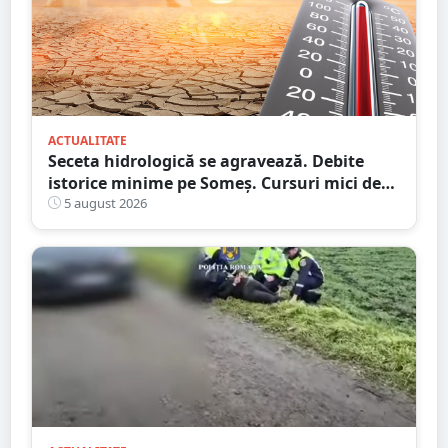
ACTUALITATE
Seceta hidrologică se agravează. Debite
istorice minime pe Someș. Cursuri mici de
ape au secat
5 august 2026