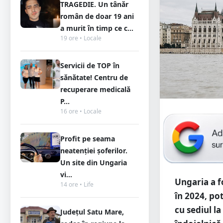
TRAGEDIE. Un tânăr
român de doar 19 ani
a murit în timp ce c...
19 ore • Locale
Servicii de TOP în
sănătate! Centru de
recuperare medicală
P...
16 ore • Locale
Profit pe seama
neatenției șoferilor.
Un site din Ungaria
vi...
Ungaria a f
14 ore • Life
în 2024, pot
cu sediul la
Județul Satu Mare,