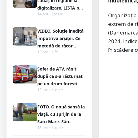
îndoielnică
codaș în regiune la
digitalizare. LISTA p...
14 ore • Locale
Organizația i
extrem de ri
VIDEO. Soluție inedită
(Danemarca a
împotriva arșiței. Ce
2024, indice
metodă de răcor...
în scădere c
13 ore • Life
Șofer de ATV, rănit
după ce s-a răsturnat
pe un drum foresti...
13 ore • Locale
FOTO. O nouă șansă la
viață, cu sprijin de la
Satu Mare. Sân...
13 ore • Locale