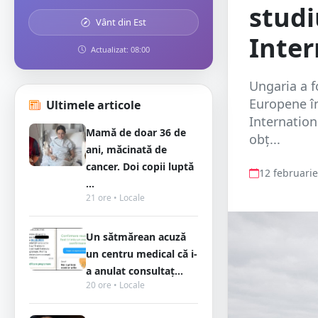
studi
Vânt din Est
Inter
Actualizat: 08:00
Ungaria a f
Europene în
Ultimele articole
Internationa
Mamă de doar 36 de
obț...
ani, măcinată de
cancer. Doi copii luptă
12 februari
...
21 ore • Locale
Un sătmărean acuză
un centru medical că i-
a anulat consultaț...
20 ore • Locale