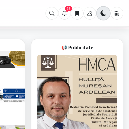
35
📢 Publicitate