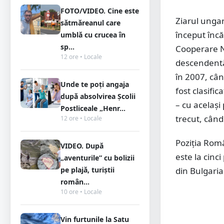
FOTO/VIDEO. Cine este
Ziarul unga
sătmăreanul care
început încă
umblă cu crucea în
sp...
Cooperare Na
12 ore • Locale
descendentă
în 2007, cân
Unde te poți angaja
fost clasifi
după absolvirea Școlii
– cu același
Postliceale „Henr...
trecut, când
12 ore • Locale
Poziția Româ
VIDEO. După
este la cinc
„aventurile” cu bolizii
pe plajă, turiștii
din Bulgaria
român...
10 ore • Locale
Vin furtunile la Satu