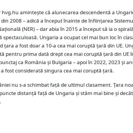
r hvg.hu amintește că alunecarea descendentă a Ungarie
 din 2008 – adică a început înainte de înființarea Sistemu
țională (NER) – dar abia în 2015 a început să ia o spiral
 spectaculoasă. Ungaria a ocupat cel mai bun loc în cl
d țara a fost doar a 10-a cea mai coruptă țară din UE. Un
cată pentru prima dată drept cea mai coruptă țară din UE 
 punctaj ca România și Bulgaria – apoi în 2022, 2023 și an
 a fost considerată singura cea mai coruptă țară.
niei nu s-a schimbat față de ultimul clasament. Țara no
i puncte distanță față de Ungaria și stăm mai bine și decât
.