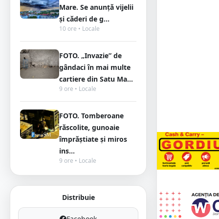
Mare. Se anunță vijelii
și căderi de g...
10 ore • Locale
FOTO. „Invazie” de
gândaci în mai multe
cartiere din Satu Ma...
9 ore • Locale
FOTO. Tomberoane
răscolite, gunoaie
împrăștiate și miros
ins...
9 ore • Locale
Distribuie
Facebook