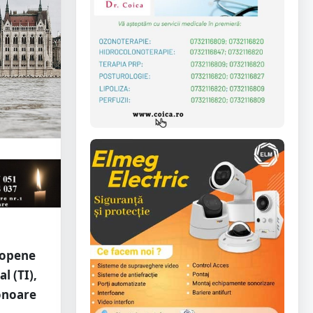
ropene
l (TI),
 onoare