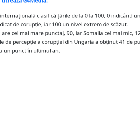
,
titrează G4Media.
nternațională clasifică țările de la 0 la 100, 0 indicând un
dicat de corupție, iar 100 un nivel extrem de scăzut.
re cel mai mare punctaj, 90, iar Somalia cel mai mic, 12
le de percepție a corupției din Ungaria a obținut 41 de p
u un punct în ultimul an.