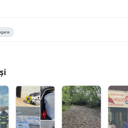
garia
și