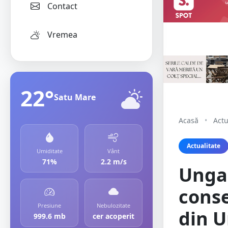
Contact
Vremea
22°
Satu Mare
Acasă
•
Actu
Actualitate
Umiditate
Vânt
71%
2.2 m/s
Ungar
conse
Presiune
Nebulozitate
din U
999.6 mb
cer acoperit