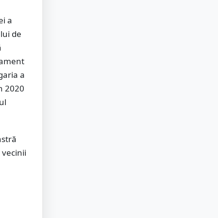
i a
lui de
ă
asament
garia a
în 2020
ul
astră
 vecinii