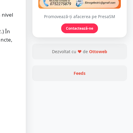
 nivel
Promovează-ți afacerea pe PresaSM
Contactează-ne
.) În
uncte,
Dezvoltat cu
❤
de
Ottoweb
Feeds