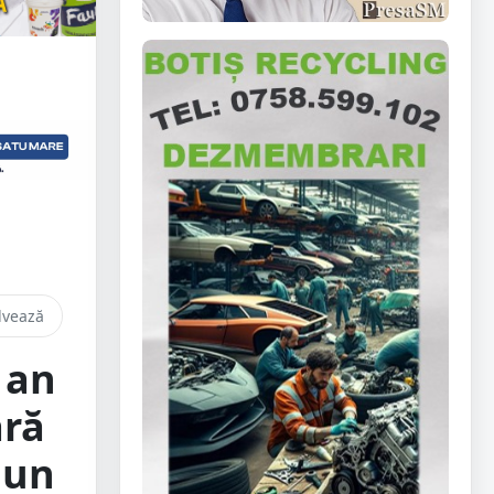
lvează
 an
ară
 un