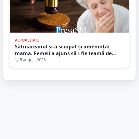
ACTUALITATE
Sătmăreanul și-a scuipat și amenințat
mama. Femeii a ajuns să-i fie teamă de
propriul fiu. Ce au decis magistrații
5 august 2026