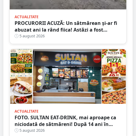
ACTUALITATE
PROCURORII ACUZĂ: Un sătmărean și-ar fi
abuzat ani la rând fiica! Astăzi a fost
arestat!
5 august 2026
ACTUALITATE
FOTO. SULTAN EAT-DRINK, mai aproape ca
niciodată de sătmăreni! După 14 ani în
Micro 17, și-a deschis porțile în Shopping
5 august 2026