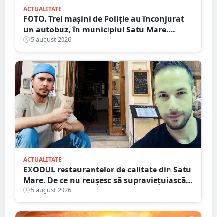
ACTUALITATE
FOTO. Trei mașini de Poliție au înconjurat
un autobuz, în municipiul Satu Mare.
Ambulanța, la fața locului
5 august 2026
ACTUALITATE
EXODUL restaurantelor de calitate din Satu
Mare. De ce nu reușesc să supraviețuiască
localurile cu adevărat speciale?
5 august 2026