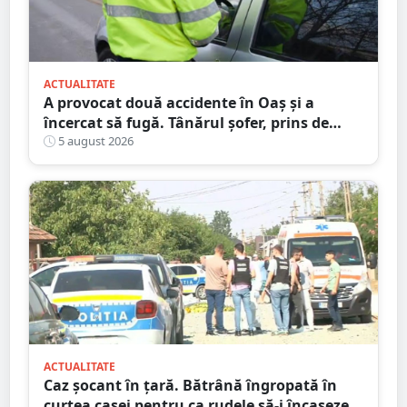
ACTUALITATE
A provocat două accidente în Oaș și a
încercat să fugă. Tânărul șofer, prins de
polițiștii sătmăreni. Încălcări grave ale
5 august 2026
Codului Rutier
ACTUALITATE
Caz șocant în țară. Bătrână îngropată în
curtea casei pentru ca rudele să-i încaseze