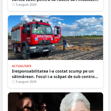
pensia
5 august 2026
ACTUALITATE
Iresponsabilitatea l-a costat scump pe un
sătmărean. Focul i-a scăpat de sub control.
La un pas să producă pagube majore
5 august 2026