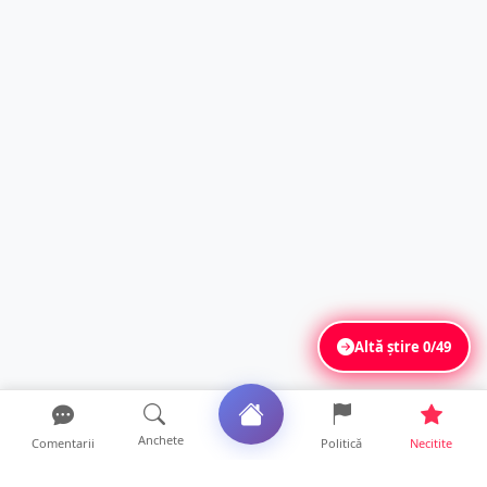
Altă știre
0/49
Anchete
Comentarii
Politică
Necitite