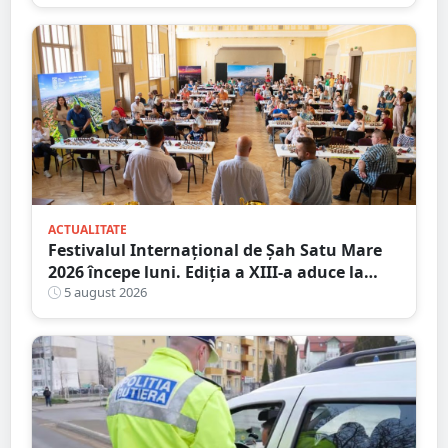
City Satu Mare
ACTUALITATE
Festivalul Internațional de Șah Satu Mare
2026 începe luni. Ediția a XIII-a aduce la
start peste 120 de participanți și șahiști din
5 august 2026
șase țări.