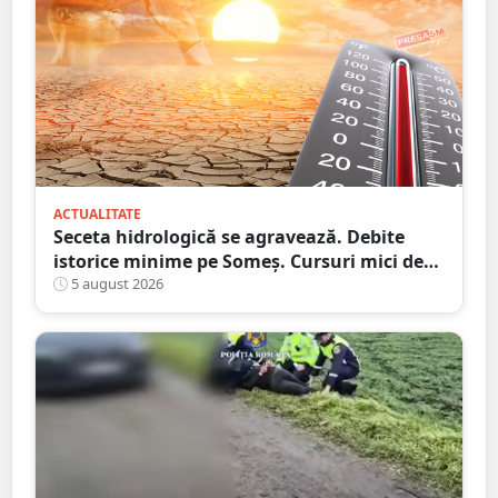
ACTUALITATE
Seceta hidrologică se agravează. Debite
istorice minime pe Someș. Cursuri mici de
ape au secat
5 august 2026