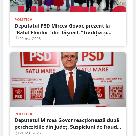
POLITICA
Deputatul PSD Mircea Govor, prezent la
”Balul Florilor” din Tășnad: ”Tradiția și
solidaritatea unesc comunitatea”
22 mai 2026
POLITICA
Deputatul Mircea Govor reacționează după
perchezițiile din județ. Suspiciuni de fraudă
cu mâncarea elevilor
21 mai 2026