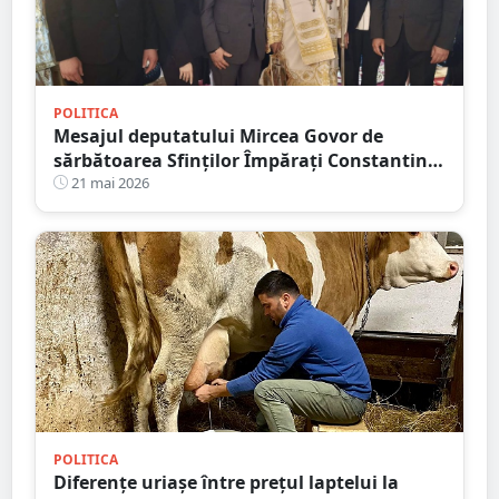
POLITICA
Mesajul deputatului Mircea Govor de
sărbătoarea Sfinților Împărați Constantin
și Elena: ”Avem nevoie, mai mult ca
21 mai 2026
oricând, de unitate, solidaritate și
înțelepciune”
POLITICA
Diferențe uriașe între prețul laptelui la