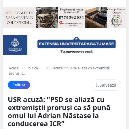
Acasă
•
Politica
•
USR acuză: ”PSD se aliază cu extremiștii
proruși c...
Salvează
Politica
USR acuză: ”PSD se aliază cu
extremiștii proruși ca să pună
omul lui Adrian Năstase la
conducerea ICR”