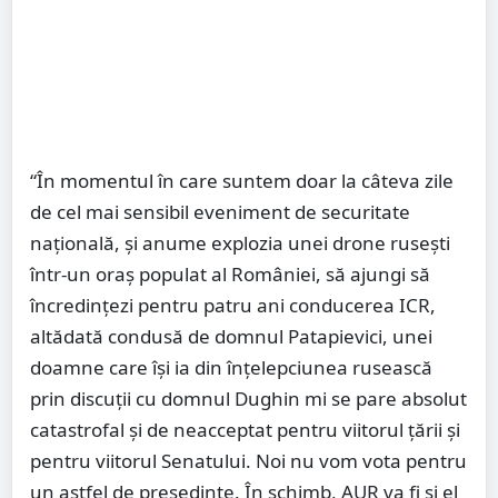
“În momentul în care suntem doar la câteva zile
de cel mai sensibil eveniment de securitate
națională, și anume explozia unei drone rusești
într-un oraș populat al României, să ajungi să
încredințezi pentru patru ani conducerea ICR,
altădată condusă de domnul Patapievici, unei
doamne care își ia din înțelepciunea rusească
prin discuții cu domnul Dughin mi se pare absolut
catastrofal și de neacceptat pentru viitorul țării și
pentru viitorul Senatului. Noi nu vom vota pentru
un astfel de președinte. În schimb, AUR va fi și el