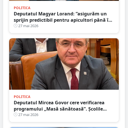
POLITICA
Deputatul Magyar Lorand: ”asigurăm un
sprijin predictibil pentru apicultori până în
anul 2028”
27 mai 2026
POLITICA
Deputatul Mircea Govor cere verificarea
programului „Masă sănătoasă”. Școlile
profesionale și liceele serale, pe listă.
27 mai 2026
Solicită intervenția Corpului de Control