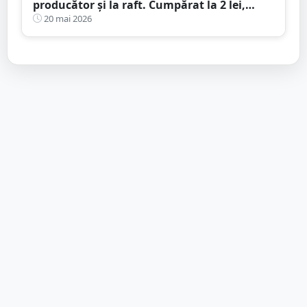
producător și la raft. Cumpărat la 2 lei,
vândut la 11 lei! Amenzi de milioane de
20 mai 2026
euro