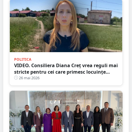
POLITICA
VIDEO. Consiliera Diana Creț vrea reguli mai
stricte pentru cei care primesc locuințe
sociale: Fără cerșetorie, bătăi, contrabandă
26 mai 2026
sau alte ilegalități