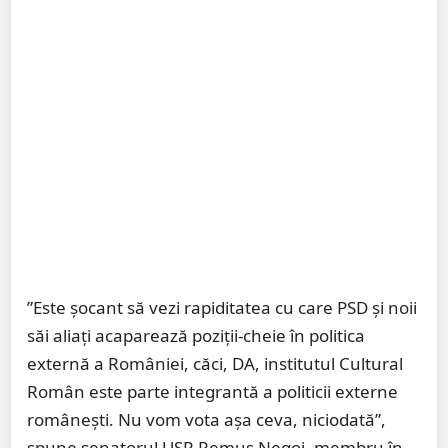
”Este șocant să vezi rapiditatea cu care PSD și noii
săi aliați acaparează poziții-cheie în politica
externă a României, căci, DA, institutul Cultural
Român este parte integrantă a politicii externe
românești. Nu vom vota așa ceva, niciodată”,
spune senatorul USR Remus Negoi, membru în