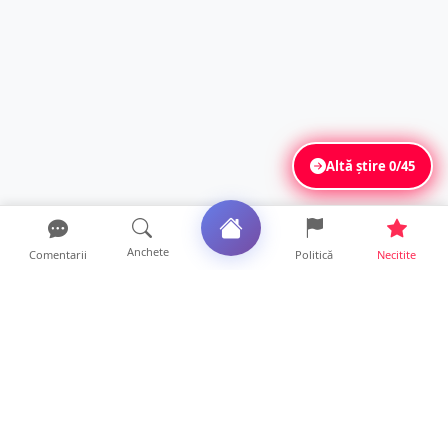
Altă știre
0/45
Anchete
Comentarii
Politică
Necitite
Ultimele articole
Se extinde unul dintre cele mai cunoscute
lanțuri locale din...
12 ore • Locale