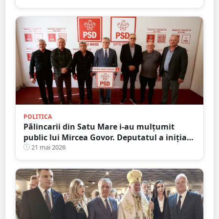
POLITICA
Pălincarii din Satu Mare i-au mulțumit
public lui Mircea Govor. Deputatul a inițiat
scutirea de acciză pentru pălincă
21 mai 2026