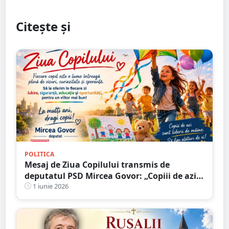
Citește și
POLITICA
Mesaj de Ziua Copilului transmis de
deputatul PSD Mircea Govor: „Copiii de azi
sunt liderii de mâine”
1 iunie 2026