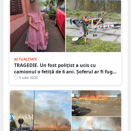
ACTUALITATE
TRAGEDIE. Un fost polițist a ucis cu
camionul o fetiță de 6 ani. Șoferul ar fi fugit
de la locul accidentului
3 iulie 2026