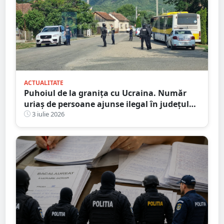
ACTUALITATE
Puhoiul de la granița cu Ucraina. Număr
uriaș de persoane ajunse ilegal în județul
Satu Mare
3 iulie 2026