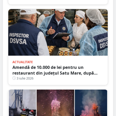
ACTUALITATE
Amendă de 10.000 de lei pentru un
restaurant din județul Satu Mare, după
verificările DSVSA
3 iulie 2026