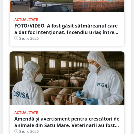
ACTUALITATE
FOTO/VIDEO. A fost găsit sătmăreanul care
a dat foc intenționat. Incendiu uriaș între
Dedeman și Auchan, în Satu Mare
3 iulie 2026
ACTUALITATE
Amendă și avertisment pentru crescători de
animale din Satu Mare. Veterinarii au fost
în control
3 iulie 2026