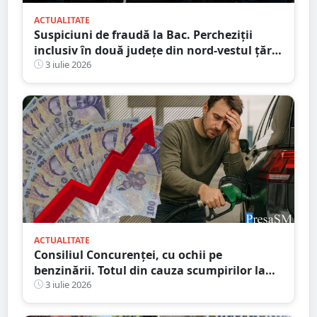
ACTUALITATE
Suspiciuni de fraudă la Bac. Percheziții
inclusiv în două județe din nord-vestul țării.
Ce suspectează procurorii
3 iulie 2026
ACTUALITATE
Consiliul Concurenței, cu ochii pe
benzinării. Totul din cauza scumpirilor la
motorină
3 iulie 2026