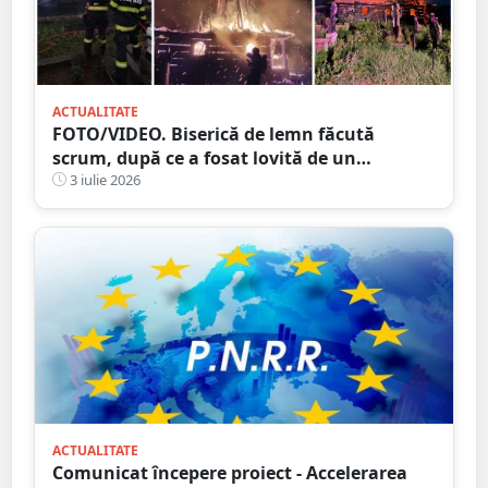
ACTUALITATE
FOTO/VIDEO. Biserică de lemn făcută
scrum, după ce a fosat lovită de un
TRĂSNET
3 iulie 2026
ACTUALITATE
Comunicat începere proiect - Accelerarea