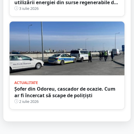
utilizării energiei din surse regenerabile de
către proprietăți aparținând persoanelor
3 iulie 2026
fizice din județul Satu Mare - M SYS SRL
ACTUALITATE
Șofer din Odoreu, cascador de ocazie. Cum
ar fi încercat să scape de polițiști
2 iulie 2026