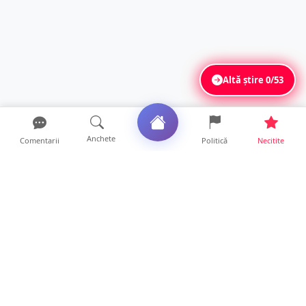
Altă știre
0/53
Anchete
Comentarii
Politică
Necitite
Ultimele articole
Polițist din Satu Mare, prins la volan cu 1,75
g/l alcool în...
19 ore • Locale
TOP Trapez lansează în premieră gardul
metalic „ZIG ZAG”. Ev...