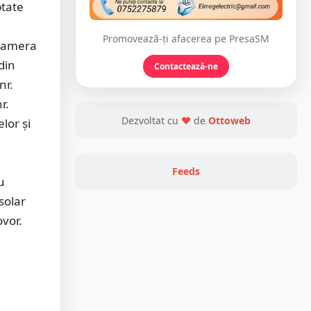
ptate
Promovează-ți afacerea pe PresaSM
n Camera
din
Contactează-ne
nr.
r.
Dezvoltat cu
❤
de
Ottoweb
lor și
Feeds
u
solar
ovor.