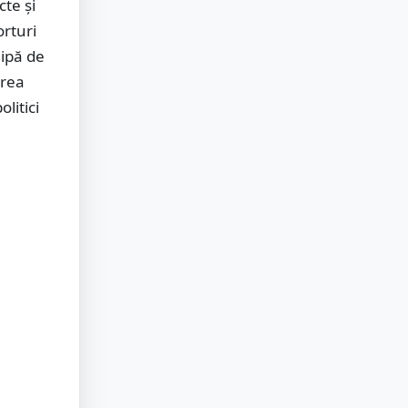
cte și
orturi
hipă de
area
litici