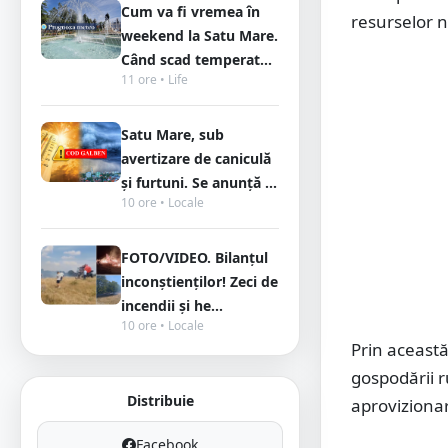
Cum va fi vremea în
resurselor n
weekend la Satu Mare.
Când scad temperat...
11 ore • Life
Satu Mare, sub
avertizare de caniculă
și furtuni. Se anunță ...
10 ore • Locale
FOTO/VIDEO. Bilanțul
inconștienților! Zeci de
incendii și he...
10 ore • Locale
Prin această
gospodării r
Distribuie
aproviziona
Facebook