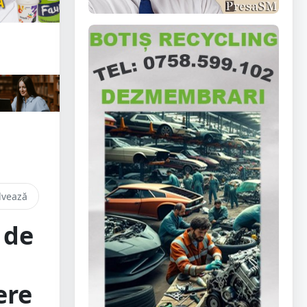
lvează
 de
ere