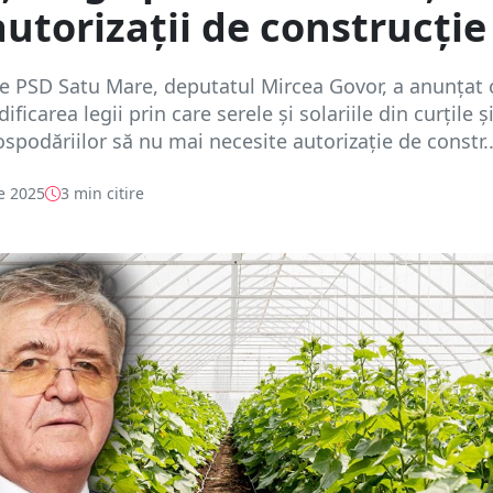
autorizații de construcție
e PSD Satu Mare, deputatul Mircea Govor, a anunțat 
ficarea legii prin care serele și solariile din curțile ș
ospodăriilor să nu mai necesite autorizație de constr..
e 2025
3 min citire