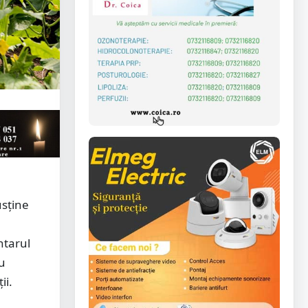
usține
ntarul
au
ii.