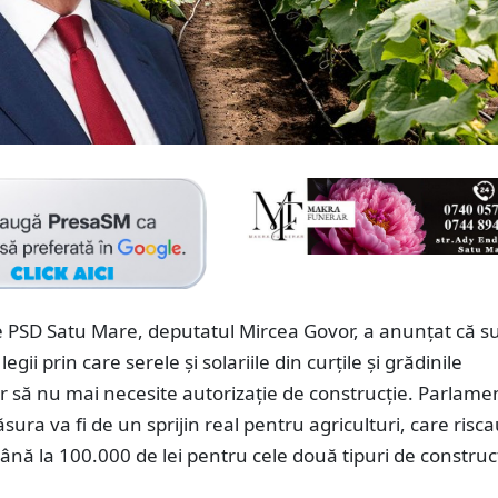
e PSD Satu Mare, deputatul Mircea Govor, a anunțat că s
egii prin care serele și solariile din curțile și grădinile
r să nu mai necesite autorizație de construcție. Parlame
ura va fi de un sprijin real pentru agriculturi, care risc
nă la 100.000 de lei pentru cele două tipuri de construcț