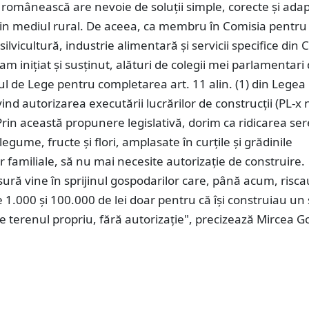
 românească are nevoie de soluții simple, corecte și ada
 din mediul rural. De aceea, ca membru în Comisia pentru
 silvicultură, industrie alimentară și servicii specifice di
am inițiat și susținut, alături de colegii mei parlamentari 
ul de Lege pentru completarea art. 11 alin. (1) din Legea 
ind autorizarea executării lucrărilor de construcții (PL-x n
rin această propunere legislativă, dorim ca ridicarea sere
 legume, fructe și flori, amplasate în curțile și grădinile
r familiale, să nu mai necesite autorizație de construire.
ră vine în sprijinul gospodarilor care, până acum, risca
 1.000 și 100.000 de lei doar pentru că își construiau un 
e terenul propriu, fără autorizație", precizează Mircea G