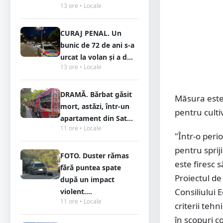
13 ore • Locale
CURAJ PENAL. Un
bunic de 72 de ani s-a
urcat la volan și a d...
13 ore • Locale
DRAMĂ. Bărbat găsit
Măsura este 
mort, astăzi, într-un
pentru cultiv
apartament din Sat...
11 ore • Locale
"Într-o peri
pentru spriji
FOTO. Duster rămas
este firesc
fără puntea spate
Proiectul de 
după un impact
Consiliului E
violent....
11 ore • Locale
criterii tehn
în scopuri co