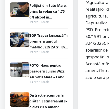
"Agricultura
Polițist din Satu Mare,
realităților
prins la volan cu 1,75
agricultură,
g/l alcool în...
19 ore • Locale
Deputaților, 
PSD, Proiect
TOP Trapez lansează în
50/1991 priv
premieră gardul
324/2025). P
metalic „ZIG ZAG”. Ev...
solariilor de
19 ore • Locale
gospodăriilo
Această măsu
FOTO. Haos pentru
amenzi între
pasagerii cursei Wizz
sau o seră p
Air Satu Mare – Lond...
13 ore • Locale
Distracție scumpă la
grătar. Sătmăreanul s-
a ales cu o amend...