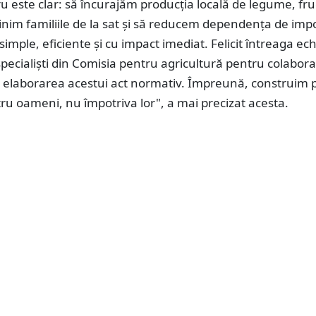
u este clar: să încurajăm producția locală de legume, fru
rijinim familiile de la sat și să reducem dependența de imp
simple, eficiente și cu impact imediat. Felicit întreaga ec
i specialiști din Comisia pentru agricultură pentru colabor
 elaborarea acestui act normativ. Împreună, construim po
ru oameni, nu împotriva lor", a mai precizat acesta.