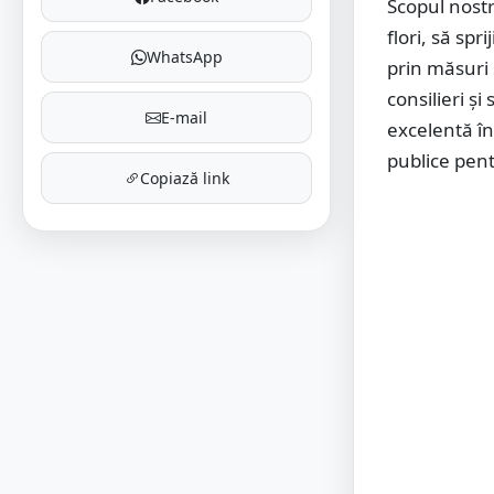
Scopul nostr
flori, să sp
WhatsApp
prin măsuri 
consilieri ș
E-mail
excelentă în
publice pent
Copiază link