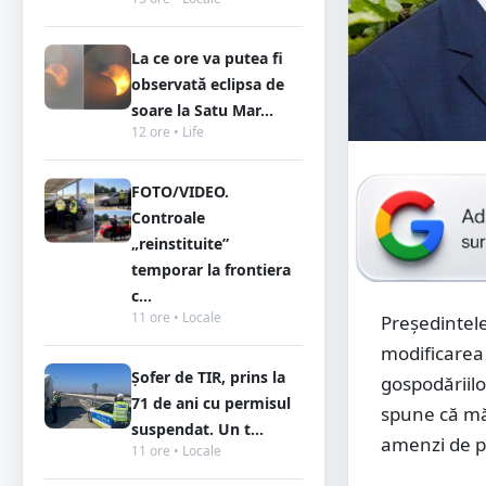
La ce ore va putea fi
observată eclipsa de
soare la Satu Mar...
12 ore • Life
FOTO/VIDEO.
Controale
„reinstituite”
temporar la frontiera
c...
11 ore • Locale
Președintel
modificarea l
Șofer de TIR, prins la
gospodăriilo
71 de ani cu permisul
spune că măs
suspendat. Un t...
amenzi de pâ
11 ore • Locale