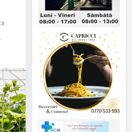
că
i
.