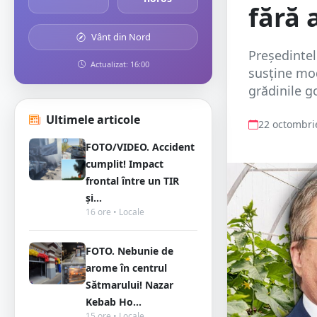
fără 
Vânt din Nord
Președintel
Actualizat: 16:00
susține modi
grădinile g
Ultimele articole
22 octombri
FOTO/VIDEO. Accident
cumplit! Impact
frontal între un TIR
și...
16 ore • Locale
FOTO. Nebunie de
arome în centrul
Sătmarului! Nazar
Kebab Ho...
15 ore • Locale