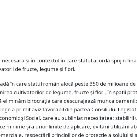
necesară și în contextul în care statul acordă sprijin fin
atorii de fructe, legume și flori.
oadă în care statul român alocă peste 350 de milioane de 
nirea cultivatorilor de legume, fructe și flori, în spații pro
 să eliminăm birocrația care descurajează munca oamenilo
lege a primit aviz favorabil din partea Consiliului Legislati
conomic și Social, care au subliniat necesitatea: stabilirii
ice minime și a unor limite de aplicare, evitării utilizării a
merciale, respectării principiilor de protecție a solului și 