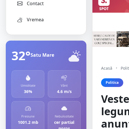
Contact
Vremea
32°
Satu Mare
Acasă
•
Poli
Politica
Umiditate
Vânt
36%
4.6 m/s
Veste
legum
Presiune
Nebulozitate
anunț
1001.2 mb
cer partial
noros