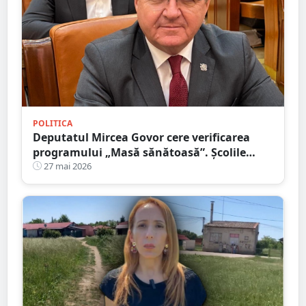
POLITICA
Deputatul Mircea Govor cere verificarea
programului „Masă sănătoasă”. Școlile
profesionale și liceele serale, pe listă.
27 mai 2026
Solicită intervenția Corpului de Control