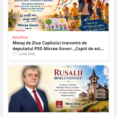
POLITICA
Mesaj de Ziua Copilului transmis de
deputatul PSD Mircea Govor: „Copiii de azi
sunt liderii de mâine”
1 iunie 2026