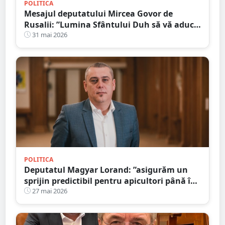
POLITICA
Mesajul deputatului Mircea Govor de
Rusalii: ”Lumina Sfântului Duh să vă aducă
pace și sănătate”
31 mai 2026
POLITICA
Deputatul Magyar Lorand: ”asigurăm un
sprijin predictibil pentru apicultori până în
anul 2028”
27 mai 2026