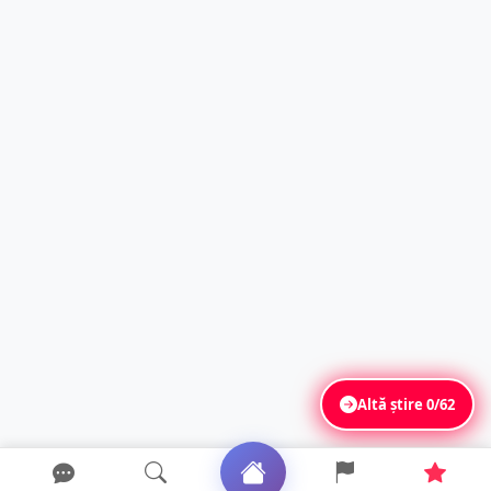
Altă știre
0/62