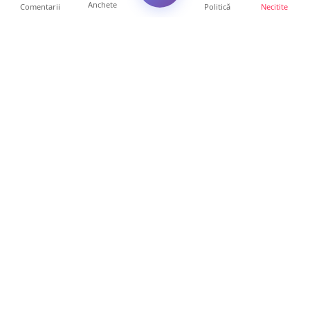
Anchete
Comentarii
Politică
Necitite
Ultimele articole
Mamă de doar 36 de ani, măcinată de
cancer. Doi copii luptă ...
21 ore • Locale
Un sătmărean acuză un centru medical că i-
a anulat consultaț...
20 ore • Locale
TRAGEDIE. Un tânăr român de doar 19 ani a
murit în timp ce c...
19 ore • Locale
Servicii de TOP în sănătate! Centru de
recuperare medicală P...