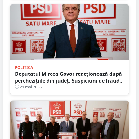
POLITICA
Deputatul Mircea Govor reacționează după
perchezițiile din județ. Suspiciuni de fraudă
cu mâncarea elevilor
21 mai 2026