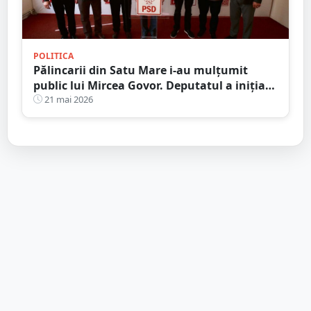
POLITICA
Pălincarii din Satu Mare i-au mulțumit
public lui Mircea Govor. Deputatul a inițiat
scutirea de acciză pentru pălincă
21 mai 2026