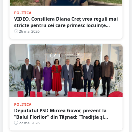
POLITICA
VIDEO. Consiliera Diana Creț vrea reguli mai
stricte pentru cei care primesc locuințe
sociale: Fără cerșetorie, bătăi, contrabandă
26 mai 2026
sau alte ilegalități
POLITICA
Deputatul PSD Mircea Govor, prezent la
”Balul Florilor” din Tășnad: ”Tradiția și
solidaritatea unesc comunitatea”
22 mai 2026