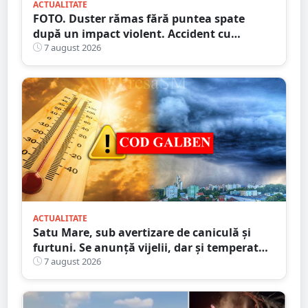
ACTUALITATE
FOTO. Duster rămas fără puntea spate
după un impact violent. Accident cu
implicarea unei mașini din Satu Mare
7 august 2026
ACTUALITATE
Satu Mare, sub avertizare de caniculă și
furtuni. Se anunță vijelii, dar și temperaturi
ridicate. Avertizarea ANM
7 august 2026