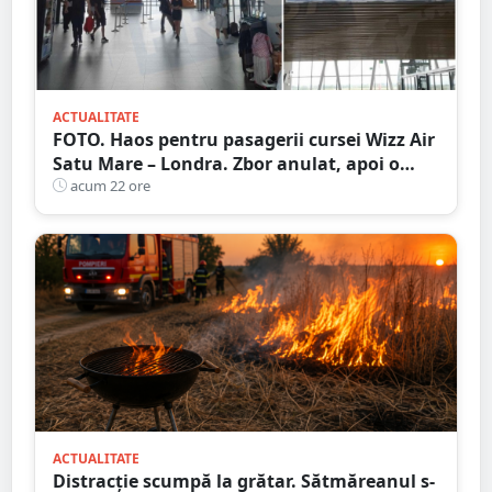
ACTUALITATE
FOTO. Haos pentru pasagerii cursei Wizz Air
Satu Mare – Londra. Zbor anulat, apoi o
nouă întârziere. Fără explicații clare
acum 22 ore
ACTUALITATE
Distracție scumpă la grătar. Sătmăreanul s-