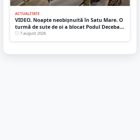
ACTUALITATE
VIDEO. Noapte neobișnuită în Satu Mare. O
turmă de sute de oi a blocat Podul Decebal.
Gest de apreciat al ciobanului
7 august 2026