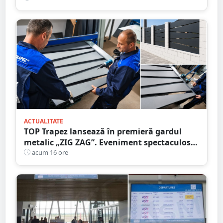
ACTUALITATE
TOP Trapez lansează în premieră gardul
metalic „ZIG ZAG”. Eveniment spectaculos
în Grădina Romei
acum 16 ore