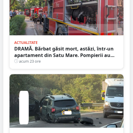
ACTUALITATE
DRAMĂ. Bărbat găsit mort, astăzi, într-un
apartament din Satu Mare. Pompierii au
spart ușa
acum 23 ore