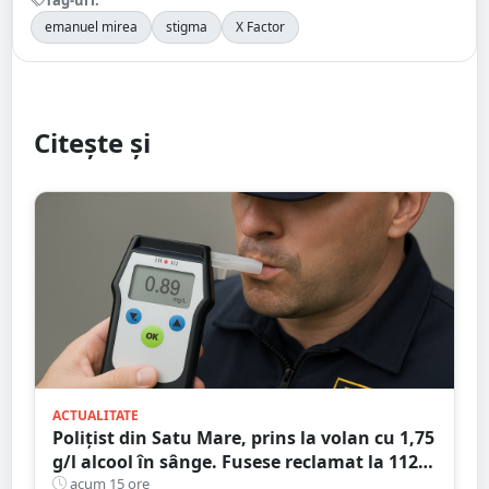
emanuel mirea
stigma
X Factor
Citește și
ACTUALITATE
Polițist din Satu Mare, prins la volan cu 1,75
g/l alcool în sânge. Fusese reclamat la 112
că circula pe contrasens
acum 15 ore