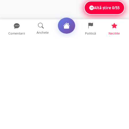
Altă știre
0/55
Anchete
Comentarii
Politică
Necitite
Ultimele articole
FOTO/VIDEO. Controale „reinstituite”
temporar la frontiera c...
11 ore • Locale
Șofer de TIR, prins la 71 de ani cu permisul
suspendat. Un t...
11 ore • Locale
Polițist din Satu Mare, prins la volan cu 1,75