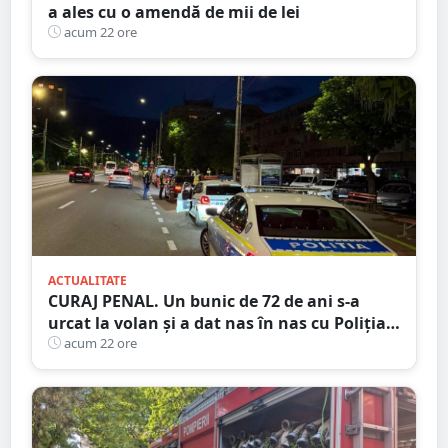
a ales cu o amendă de mii de lei
acum 22 ore
ACTUALITATE
CURAJ PENAL. Un bunic de 72 de ani s-a
urcat la volan și a dat nas în nas cu Poliția
Satu Mare
acum 22 ore