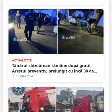
ACTUALITATE
Tânărul sătmărean rămâne după gratii.
Arestul preventiv, prelungit cu încă 30 de
zile în dosarul morții de la Ștrandul Satu
17 iulie 2026
Mare