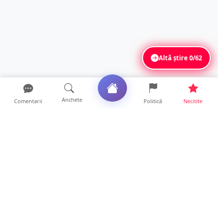
Altă știre
0/62
Anchete
Comentarii
Politică
Necitite
Ultimele articole
Mamă de doar 36 de ani, măcinată de
cancer. Doi copii luptă ...
21 ore • Locale
Un sătmărean acuză un centru medical că i-
a anulat consultaț...