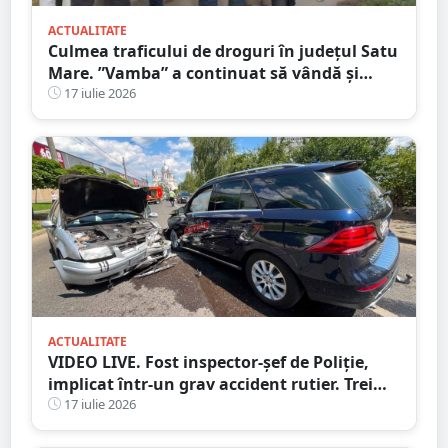
ACTUALITATE
Culmea traficului de droguri în județul Satu
Mare. ”Vamba” a continuat să vândă și
după ce a fost prins
17 iulie 2026
ACTUALITATE
VIDEO LIVE. Fost inspector-șef de Poliție,
implicat într-un grav accident rutier. Trei
persoane au ajuns la spital
17 iulie 2026