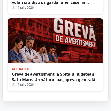
volan și a distrus gardul unei case, în
județul Satu Mare
17 iulie 2026
ACTUALITATE
Grevă de avertisment la Spitalul Județean
Satu Mare. Următorul pas, greva generală
17 iulie 2026