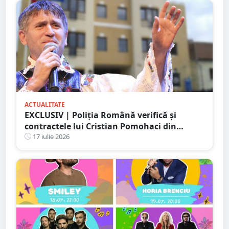
ACTUALITATE
EXCLUSIV | Poliția Română verifică și
contractele lui Cristian Pomohaci din
județul Satu Mare. PresaSM a reușit să
17 iulie 2026
oprească un concert încă din 2023