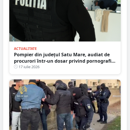
ACTUALITATE
Pompier din județul Satu Mare, audiat de
procurori într-un dosar privind pornografia
infantilă
17 iulie 2026