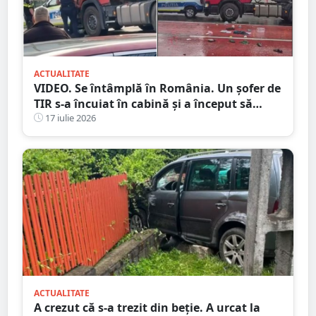
ACTUALITATE
VIDEO. Se întâmplă în România. Un șofer de
TIR s-a încuiat în cabină și a început să
arunce cu obiecte în trecători. Au intervenit
17 iulie 2026
mascații
ACTUALITATE
A crezut că s-a trezit din beție. A urcat la