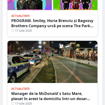
ACTUALITATE
PROGRAM. Smiley, Horia Brenciu și Bagossy
Brothers Company urcă pe scena The Park
Festival. Trei zile de concerte la Carei
17 iulie 2026
ACTUALITATE
Manager de la McDonald`s Satu Mare,
plasat în arest la domiciliu într-un dosar
DIICOT de trafic de droguri
17 iulie 2026