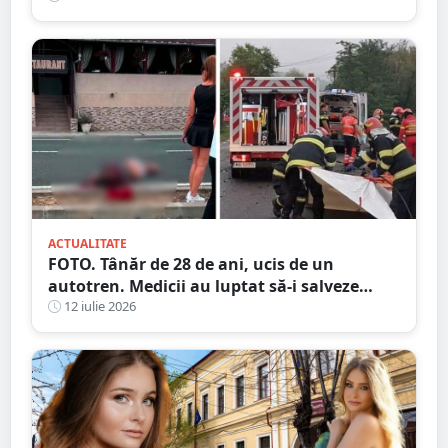
ACTUALITATE
FOTO. Tânăr de 28 de ani, ucis de un
autotren. Medicii au luptat să-i salveze
viața, dar fără succes, în județul vecin
12 iulie 2026