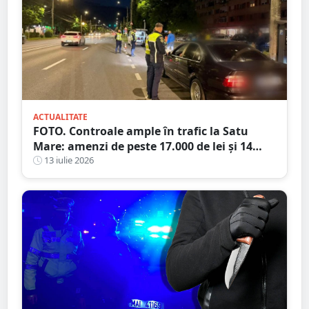
ACTUALITATE
FOTO. Controale ample în trafic la Satu
Mare: amenzi de peste 17.000 de lei și 14
certificate de înmatriculare reținute. Trei
13 iulie 2026
șoferi s-au ales cu dosare penale