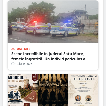
ACTUALITATE
Scene incredibile în județul Satu Mare,
femeie îngrozită. Un individ periculos a
făcut praf Codul Penal
13 iulie 2026