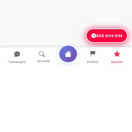
Altă știre
0/44
Anchete
Comentarii
Politică
Necitite
Ultimele articole
USR acuză: PSD face totul pentru ca
România să piardă miliar...
21 ore • Locale
Tot mai multe orașe reduc consumul de
energie electrică. Sat...