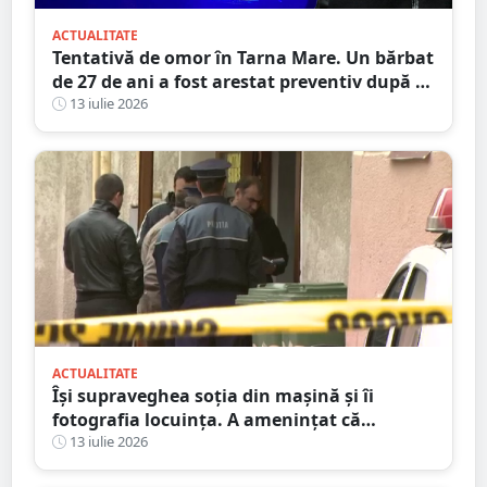
ACTUALITATE
Tentativă de omor în Tarna Mare. Un bărbat
de 27 de ani a fost arestat preventiv după ce
și-ar fi atacat concubina cu un cuțit
13 iulie 2026
ACTUALITATE
Își supraveghea soția din mașină și îi
fotografia locuința. A amenințat că
incendiază mașina ”amantului”
13 iulie 2026