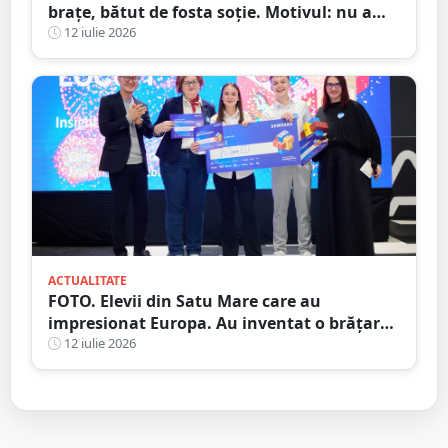
brațe, bătut de fosta soție. Motivul: nu a
vrut să meargă în excursie
12 iulie 2026
ACTUALITATE
FOTO. Elevii din Satu Mare care au
impresionat Europa. Au inventat o brățară
inteligentă pentru colegii nevăzători
12 iulie 2026