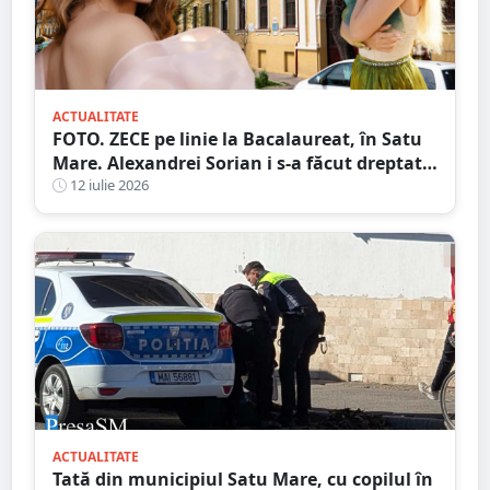
ACTUALITATE
FOTO. ZECE pe linie la Bacalaureat, în Satu
Mare. Alexandrei Sorian i s-a făcut dreptate
după contestații
12 iulie 2026
ACTUALITATE
Tată din municipiul Satu Mare, cu copilul în