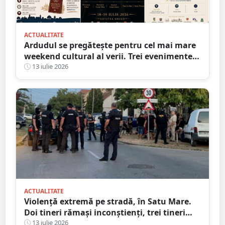
ACTUALITATE
Ardudul se pregătește pentru cel mai mare
weekend cultural al verii. Trei evenimente
majore vor transforma orașul într-o
13 iulie 2026
capitală a istoriei vii
ACTUALITATE
Violență extremă pe stradă, în Satu Mare.
Doi tineri rămași inconștienți, trei tineri
reținuți, astăzi
13 iulie 2026