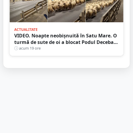
ACTUALITATE
VIDEO. Noapte neobișnuită în Satu Mare. O
turmă de sute de oi a blocat Podul Decebal.
Gest de apreciat al ciobanului
acum 19 ore