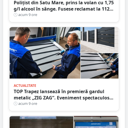
Polițist din Satu Mare, prins la volan cu 1,75
g/l alcool în sânge. Fusese reclamat la 112
că circula pe contrasens
acum 9 ore
ACTUALITATE
TOP Trapez lansează în premieră gardul
metalic „ZIG ZAG”. Eveniment spectaculos
în Grădina Romei
acum 9 ore