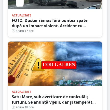
ACTUALITATE
FOTO. Duster rămas fără puntea spate
după un impact violent. Accident cu
implicarea unei mașini din Satu Mare
acum 17 ore
ACTUALITATE
Satu Mare, sub avertizare de caniculă și
furtuni. Se anunță vijelii, dar și temperaturi
ridicate. Avertizarea ANM
acum 18 ore