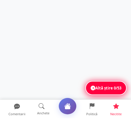
Altă știre
0/53
Anchete
Comentarii
Politică
Necitite