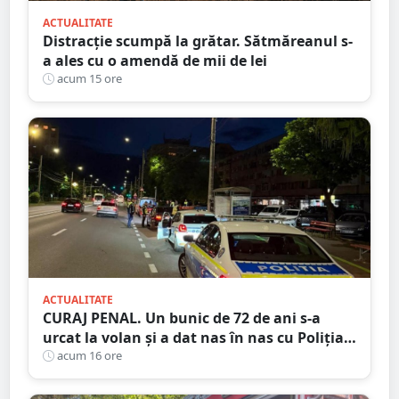
ACTUALITATE
Distracție scumpă la grătar. Sătmăreanul s-
a ales cu o amendă de mii de lei
acum 15 ore
ACTUALITATE
CURAJ PENAL. Un bunic de 72 de ani s-a
urcat la volan și a dat nas în nas cu Poliția
Satu Mare
acum 16 ore