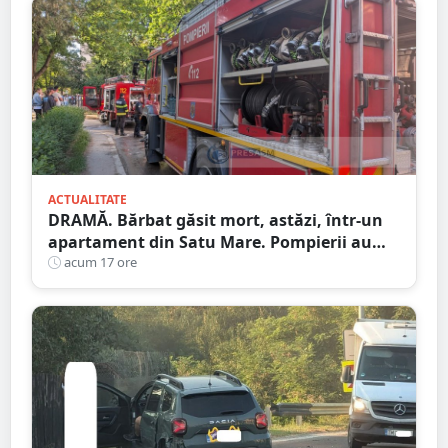
ACTUALITATE
DRAMĂ. Bărbat găsit mort, astăzi, într-un
apartament din Satu Mare. Pompierii au
spart ușa
acum 17 ore