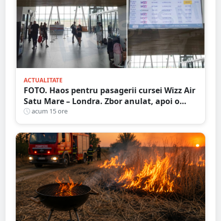
ACTUALITATE
FOTO. Haos pentru pasagerii cursei Wizz Air
Satu Mare – Londra. Zbor anulat, apoi o
nouă întârziere. Fără explicații clare
acum 15 ore