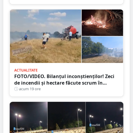
ACTUALITATE
FOTO/VIDEO. Bilanțul inconștienților! Zeci
de incendii și hectare făcute scrum în
județul Satu Mare
acum 19 ore