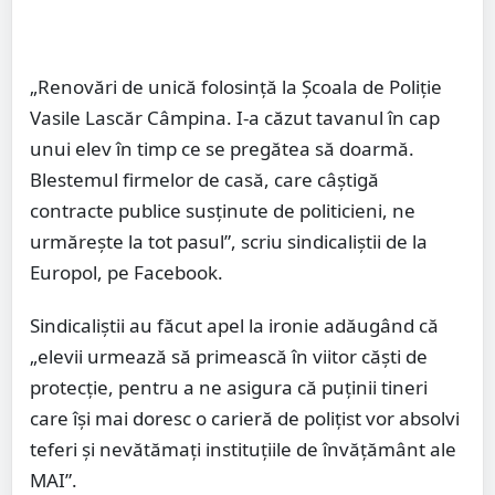
„Renovări de unică folosinţă la Şcoala de Poliţie
Vasile Lascăr Câmpina. I-a căzut tavanul în cap
unui elev în timp ce se pregătea să doarmă.
Blestemul firmelor de casă, care câştigă
contracte publice susţinute de politicieni, ne
urmăreşte la tot pasul”, scriu sindicaliştii de la
Europol, pe Facebook.
Sindicaliștii au făcut apel la ironie adăugând că
„elevii urmează să primească în viitor căşti de
protecţie, pentru a ne asigura că puţinii tineri
care îşi mai doresc o carieră de poliţist vor absolvi
teferi şi nevătămaţi instituţiile de învăţământ ale
MAI”.