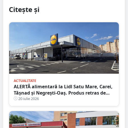
Citește și
ACTUALITATE
ALERTĂ alimentară la Lidl Satu Mare, Carei,
Tășnad și Negrești-Oaș. Produs retras de
urgență, anunță DSVSA
20 iulie 2026