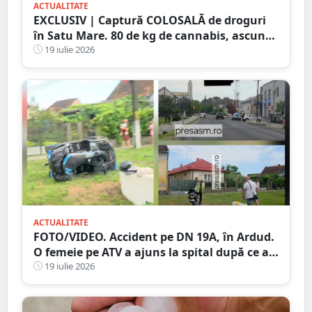
ACTUALITATE
EXCLUSIV | Captură COLOSALĂ de droguri
în Satu Mare. 80 de kg de cannabis, ascunse
într-un plafon modificat al unei
19 iulie 2026
autoutilitare
ACTUALITATE
FOTO/VIDEO. Accident pe DN 19A, în Ardud.
O femeie pe ATV a ajuns la spital după ce a
intrat în coliziune cu un motociclist
19 iulie 2026