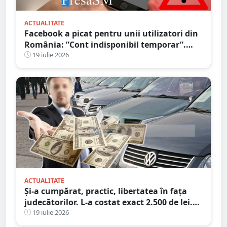
ACTUALITATE
Facebook a picat pentru unii utilizatori din
România: ”Cont indisponibil temporar”.
Probleme și în alte țări
19 iulie 2026
ACTUALITATE
Și-a cumpărat, practic, libertatea în fața
judecătorilor. L-a costat exact 2.500 de lei.
Victima a plătit cheltuielile de judecată
19 iulie 2026