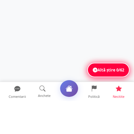
Altă știre
0/62
Anchete
Comentarii
Politică
Necitite
Ultimele articole
Mamă de doar 36 de ani, măcinată de