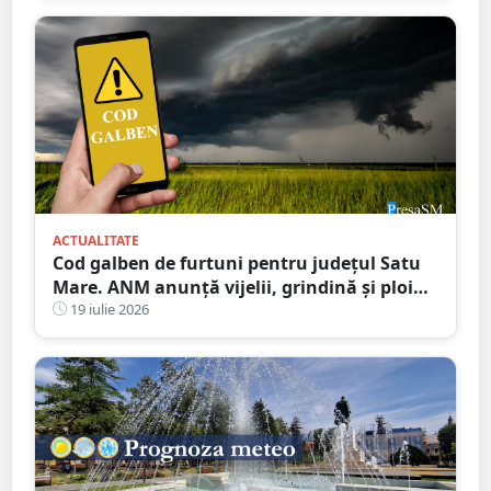
ACTUALITATE
Cod galben de furtuni pentru județul Satu
Mare. ANM anunță vijelii, grindină și ploi
torențiale
19 iulie 2026