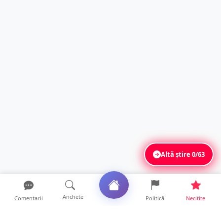
Altă știre
0/63
Anchete
Comentarii
Politică
Necitite