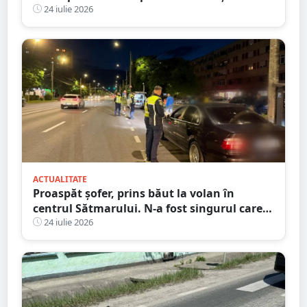
șanț
24 iulie 2026
ACTUALITATE
Proaspăt șofer, prins băut la volan în
centrul Sătmarului. N-a fost singurul care a
călcat pe bec
24 iulie 2026