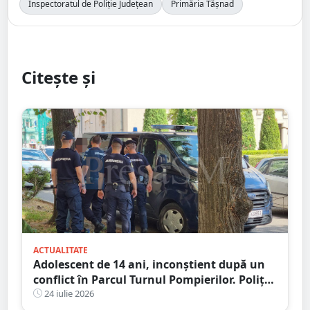
Inspectoratul de Poliție Județean
Primăria Tășnad
Citește și
ACTUALITATE
Adolescent de 14 ani, inconștient după un
conflict în Parcul Turnul Pompierilor. Poliția
a deschis dosar penal
24 iulie 2026