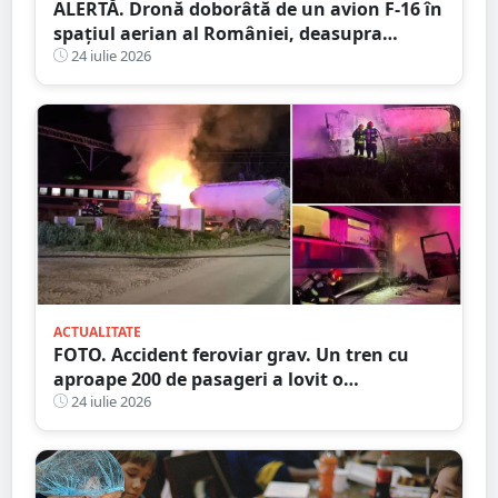
ALERTĂ. Dronă doborâtă de un avion F-16 în
spațiul aerian al României, deasupra
județului Buzău
24 iulie 2026
ACTUALITATE
FOTO. Accident feroviar grav. Un tren cu
aproape 200 de pasageri a lovit o
autocisternă, care a luat foc
24 iulie 2026