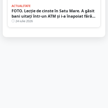
ACTUALITATE
FOTO. Lecție de cinste în Satu Mare. A găsit
bani uitați într-un ATM și i-a înapoiat fără
să stea pe gânduri
24 iulie 2026