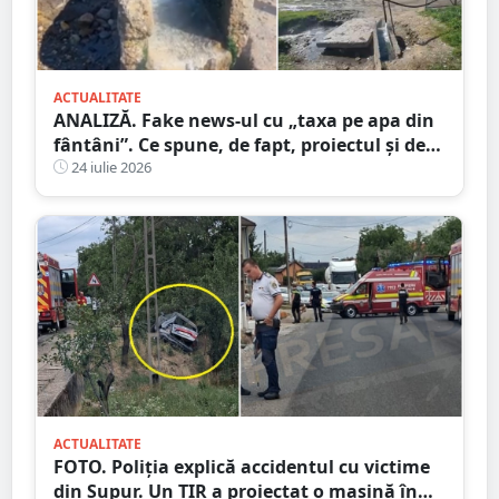
ACTUALITATE
ANALIZĂ. Fake news-ul cu „taxa pe apa din
fântâni”. Ce spune, de fapt, proiectul și de
unde a pornit dezinformarea
24 iulie 2026
ACTUALITATE
FOTO. Poliția explică accidentul cu victime
din Supur. Un TIR a proiectat o mașină în