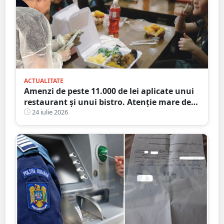
ACTUALITATE
Amenzi de peste 11.000 de lei aplicate unui
restaurant și unui bistro. Atenție mare de
unde mâncați
24 iulie 2026