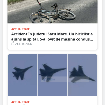
ACTUALITATE
Accident în județul Satu Mare. Un biciclist a
ajuns la spital. S-a lovit de mașina condusă
de un tânăr șofer
24 iulie 2026
ACTUALITATE