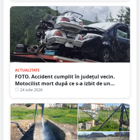
ACTUALITATE
FOTO. Accident cumplit în județul vecin.
Motocilist mort după ce s-a izbit de un
copac și un microbuz
24 iulie 2026