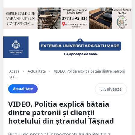
Acasă
•
Actualitate
•
VIDEO. Politia explică bătaia dintre patronii
și c...
Salvează
Actualitate
VIDEO. Politia explică bătaia
dintre patronii și clienții
hotelului din ștrandul Tășnad
Biroul de presă al Inspectoratului de Poliție al