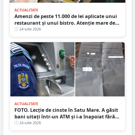
ACTUALITATE
Amenzi de peste 11.000 de lei aplicate unui
restaurant și unui bistro. Atenție mare de
unde mâncați
24 iulie 2026
ACTUALITATE
FOTO. Lecție de cinste în Satu Mare. A găsit
bani uitați într-un ATM și i-a înapoiat fără
să stea pe gânduri
24 iulie 2026