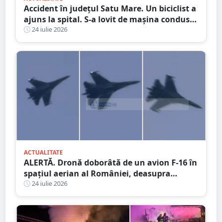
Accident în județul Satu Mare. Un biciclist a
ajuns la spital. S-a lovit de mașina condusă
de un tânăr șofer
24 iulie 2026
ACTUALITATE
ALERTĂ. Dronă doborâtă de un avion F-16 în
spațiul aerian al României, deasupra
județului Buzău
24 iulie 2026