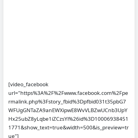
[video_facebook
url="https%3A%2F%2Fwww.facebook.com%2Fpe
rmalink.php%3Fstory_fbid%3Dpfbid031t35pbG7
WFUgGNTaZA9anEWXipwE8WvVLBZwUCnb3UpY
Hx25ubZ8yLqbe1iZCzsYl%26id%3D10006938451
1771&show_text=true&width=500&is_preview=tr
ue"]