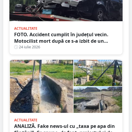
ACTUALITATE
FOTO. Accident cumplit în județul vecin.
Motocilist mort după ce s-a izbit de un
copac și un microbuz
24 iulie 2026
ACTUALITATE
ANALIZĂ. Fake news-ul cu „taxa pe apa din