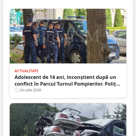
ACTUALITATE
Adolescent de 14 ani, inconștient după un
conflict în Parcul Turnul Pompierilor. Poliția
a deschis dosar penal
24 iulie 2026