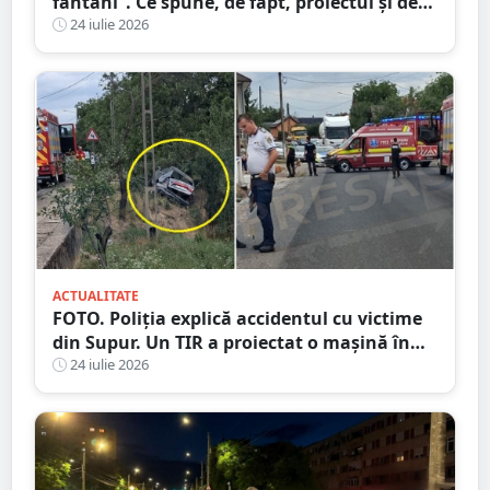
fântâni”. Ce spune, de fapt, proiectul și de
unde a pornit dezinformarea
24 iulie 2026
ACTUALITATE
FOTO. Poliția explică accidentul cu victime
din Supur. Un TIR a proiectat o mașină în
șanț
24 iulie 2026