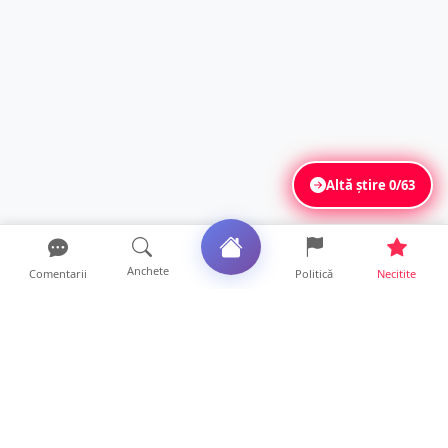
Altă știre
0/63
Anchete
Comentarii
Politică
Necitite
Ultimele articole
FOTO. Haos pentru pasagerii cursei Wizz Air
Satu Mare – Lond...
13 ore • Locale