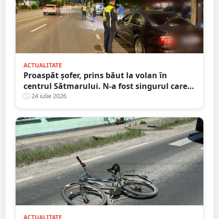
ACTUALITATE
Proaspăt șofer, prins băut la volan în
centrul Sătmarului. N-a fost singurul care a
călcat pe bec
24 iulie 2026
ACTUALITATE