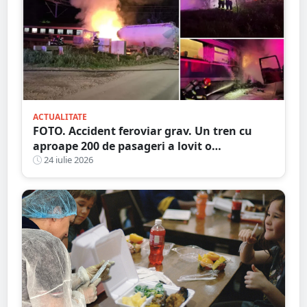
ACTUALITATE
FOTO. Accident feroviar grav. Un tren cu
aproape 200 de pasageri a lovit o
autocisternă, care a luat foc
24 iulie 2026