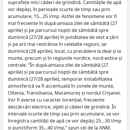
suprafețe mici căderi de grindină. Cantitățile de apă
vor depăși, în perioade scurte de timp sau prin
acumulare, 15…25 l/mp. Astfel de fenomene vor fi
mai frecvente în după-amiaza zilei de sâmbătă (27
aprilie) și pe parcursul nopții de sâmbătă spre
duminică (27/28 aprilie) în jumătatea de vest a țării
și pe arii mai restrânse în celelalte regiuni, iar
duminică (28 aprilie), local, cu precădere la deal și la
munte, precum și în regiunile nordice, nord-estice și
centrale. “În după-amiaza zilei de sâmbătă (27
aprilie) și pe parcursul nopții de sâmbătă spre
duminică (27/28 aprilie), temporar instabilitatea
atmosferică va fi accentuată în zonele de munte,
Oltenia, Transilvania, Maramureș și nordul Crișanei.
Vor fi averse cu caracter torențial, frecvente
descărcări electrice, vijelii și căderi de grindină. În
intervale scurte de timp sau prin acumulare, se vor
înregistra cantități de apă ce vor depăși 25…30 l/mp
și punctiform 35…40 l/mp,” spun cei de la ANM.