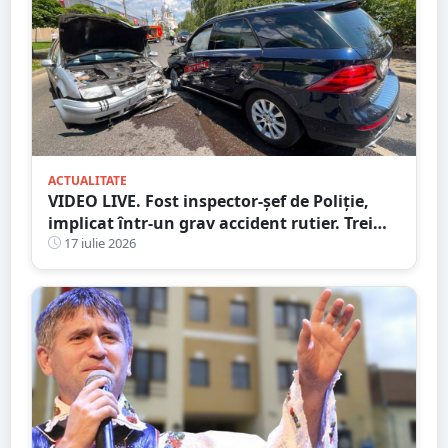
ACTUALITATE
VIDEO LIVE. Fost inspector-șef de Poliție,
implicat într-un grav accident rutier. Trei
persoane au ajuns la spital
17 iulie 2026