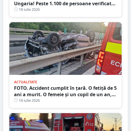
Ungaria! Peste 1.100 de persoane verificate,
amenzi și dosare penale
18 iulie 2026
ACTUALITATE
FOTO. Accident cumplit în țară. O fetiță de 5
ani a murit. O femeie și un copil de un an,
la spital
18 iulie 2026