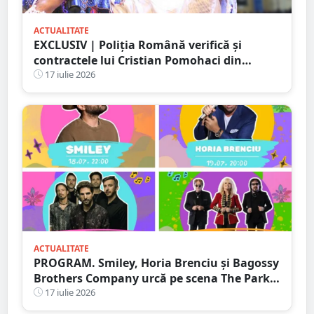
ACTUALITATE
EXCLUSIV | Poliția Română verifică și
contractele lui Cristian Pomohaci din
județul Satu Mare. PresaSM a reușit să
17 iulie 2026
oprească un concert încă din 2023
ACTUALITATE
PROGRAM. Smiley, Horia Brenciu și Bagossy
Brothers Company urcă pe scena The Park
Festival. Trei zile de concerte la Carei
17 iulie 2026