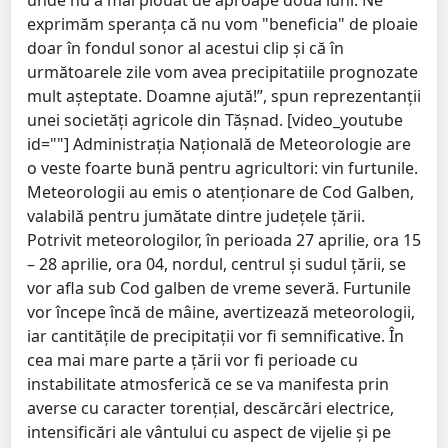
unde nu a mai plouat de aproape două luni. Ne
exprimăm speranța că nu vom "beneficia" de ploaie
doar în fondul sonor al acestui clip și că în
următoarele zile vom avea precipitatiile prognozate
mult așteptate. Doamne ajută!”, spun reprezentanții
unei societăți agricole din Tășnad. [video_youtube
id=""] Administrația Națională de Meteorologie are
o veste foarte bună pentru agricultori: vin furtunile.
Meteorologii au emis o atenționare de Cod Galben,
valabilă pentru jumătate dintre județele țării.
Potrivit meteorologilor, în perioada 27 aprilie, ora 15
– 28 aprilie, ora 04, nordul, centrul și sudul țării, se
vor afla sub Cod galben de vreme severă. Furtunile
vor începe încă de mâine, avertizează meteorologii,
iar cantitățile de precipitații vor fi semnificative. În
cea mai mare parte a țării vor fi perioade cu
instabilitate atmosferică ce se va manifesta prin
averse cu caracter torențial, descărcări electrice,
intensificări ale vântului cu aspect de vijelie și pe