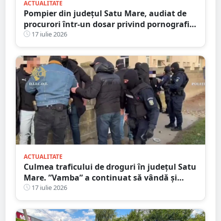
ACTUALITATE
Pompier din județul Satu Mare, audiat de
procurori într-un dosar privind pornografia
infantilă
17 iulie 2026
ACTUALITATE
Culmea traficului de droguri în județul Satu
Mare. ”Vamba” a continuat să vândă și
după ce a fost prins
17 iulie 2026