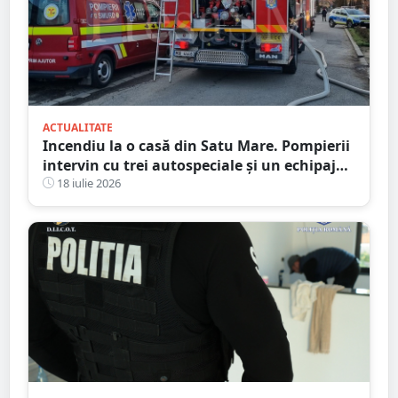
ACTUALITATE
Incendiu la o casă din Satu Mare. Pompierii
intervin cu trei autospeciale și un echipaj
SMURD
18 iulie 2026