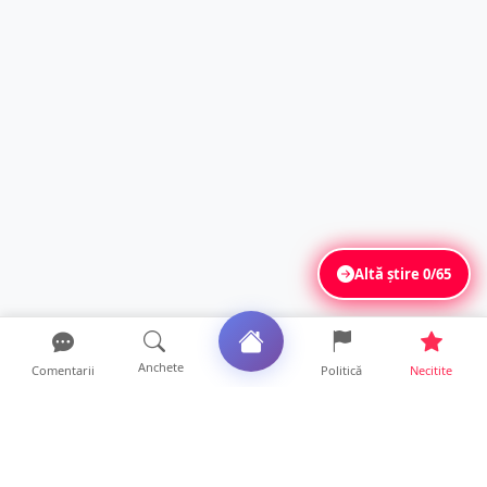
Altă știre
0/65
Anchete
Comentarii
Politică
Necitite
Ultimele articole