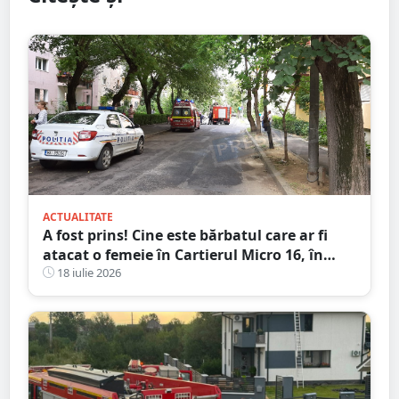
ACTUALITATE
A fost prins! Cine este bărbatul care ar fi
atacat o femeie în Cartierul Micro 16, în
plină zi, pe stradă
18 iulie 2026