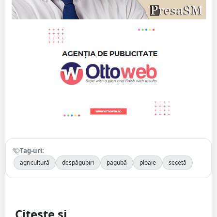
Tag-uri:
agricultură
despăgubiri
pagubă
ploaie
secetă
Citește și