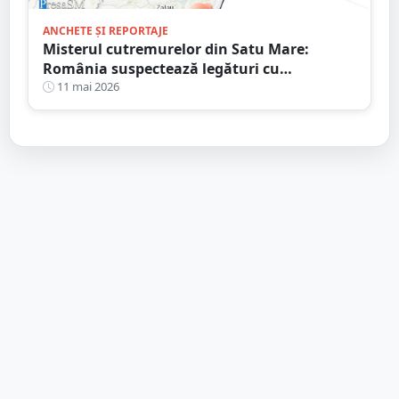
ANCHETE ȘI REPORTAJE
Misterul cutremurelor din Satu Mare:
România suspectează legături cu
exploatările din Ungaria și cere o anchetă
11 mai 2026
independentă