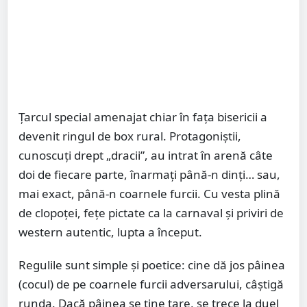
Țarcul special amenajat chiar în fața bisericii a
devenit ringul de box rural. Protagoniștii,
cunoscuți drept „dracii”, au intrat în arenă câte
doi de fiecare parte, înarmați până-n dinți… sau,
mai exact, până-n coarnele furcii. Cu vesta plină
de clopoței, fețe pictate ca la carnaval și priviri de
western autentic, lupta a început.
Regulile sunt simple și poetice: cine dă jos pâinea
(cocul) de pe coarnele furcii adversarului, câștigă
runda. Dacă pâinea se ține tare, se trece la duel