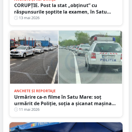
CORUPȚIE. Post la stat „obținut” cu
răspunsurile șoptite la examen, în Satu
Mare. Nici la muncă nu trebuie să mergi
13 mai 2026
ANCHETE ȘI REPORTAJE
Urmărire ca-n filme în Satu Mare: soț
urmărit de Poliție, soția a șicanat mașina
polițiștilor
11 mai 2026