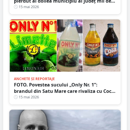
pierdut al doilea municipiu al județ mii de
locuitori. Orașul care îmbătrânește și se
15 mai 2026
golește
ANCHETE ȘI REPORTAJE
FOTO. Povestea sucului „Only Nr. 1”:
brandul din Satu Mare care rivaliza cu Coca-
Cola și Pepsi
15 mai 2026