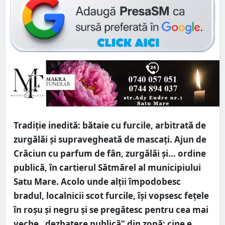
Tradiție inedită: bătaie cu furcile, arbitrată de
zurgălăi și supravegheată de mascați. Ajun de
Crăciun cu parfum de fân, zurgălăi și… ordine
publică, în cartierul Sătmărel al municipiului
Satu Mare. Acolo unde alții împodobesc
bradul, localnicii scot furcile, își vopsesc fețele
în roșu și negru și se pregătesc pentru cea mai
veche „dezbatere publică” din zonă: cine e