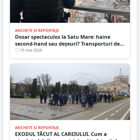
ANCHETE ȘI REPORTAJE
Dosar spectaculos la Satu Mare: haine
second-hand sau deșeuri? Transporturi de
zeci de tone și acte presupus falsificate
15 mai 2026
ANCHETE ȘI REPORTAJE
EXODUL TĂCUT AL CAREIULUI. Cum a