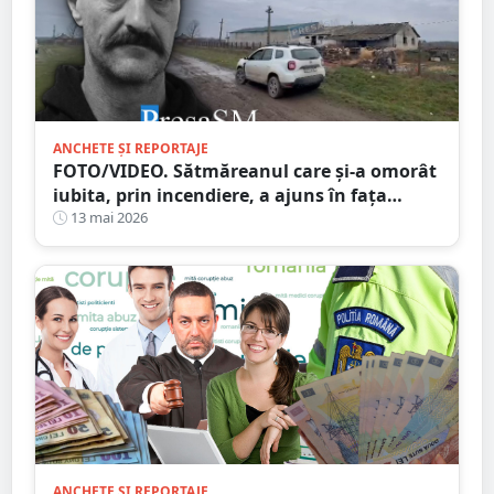
ANCHETE ȘI REPORTAJE
FOTO/VIDEO. Sătmăreanul care și-a omorât
iubita, prin incendiere, a ajuns în fața
judecătorilor
13 mai 2026
ANCHETE ȘI REPORTAJE