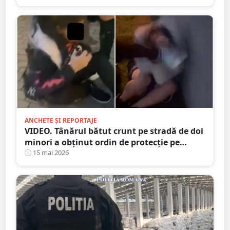
ANCHETE ȘI REPORTAJE
VIDEO. Tânărul bătut crunt pe stradă de doi
minori a obținut ordin de protecție pe
durată MAXIMĂ
15 mai 2026