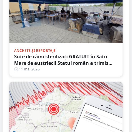
ANCHETE ȘI REPORTAJE
Sute de câini sterilizați GRATUIT în Satu
Mare de austrieci! Statul român a trimis
controale de tip SECURISTIC
11 mai 2026