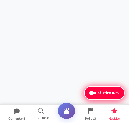
Altă știre
0/59
Anchete
Comentarii
Politică
Necitite