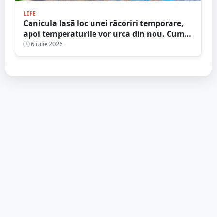
LIFE
Canicula lasă loc unei răcoriri temporare,
apoi temperaturile vor urca din nou. Cum
va fi vremea la Satu Mare în următoarele
6 iulie 2026
două săptămâni