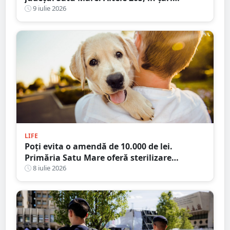
europene
9 iulie 2026
LIFE
Poți evita o amendă de 10.000 de lei.
Primăria Satu Mare oferă sterilizare
gratuită pentru câini
8 iulie 2026