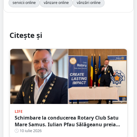
servicii online
vânzare online
vânzări online
Citește și
LIFE
Schimbare la conducerea Rotary Club Satu
Mare Samus. Iulian Pfau Sălăgeanu preia
mandatul de președinte
10 iulie 2026