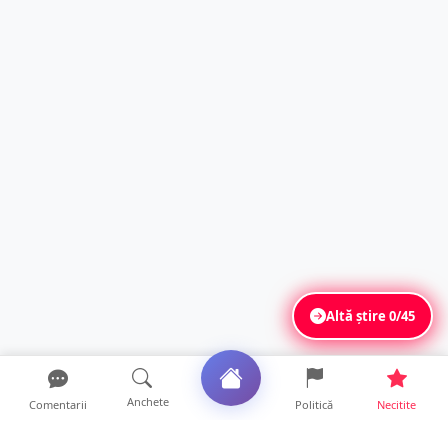
Altă știre
0/45
Anchete
Comentarii
Politică
Necitite