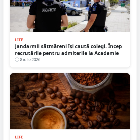
LIFE
Jandarmii sătmăreni își caută colegi. Încep
recrutările pentru admiterile la Academie
8 iulie 2026
LIFE