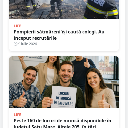
LIFE
Pompierii sătmăreni își caută colegi. Au
început recrutările
9 iulie 2026
LIFE
Peste 160 de locuri de muncă disponibile în
județul Satu Mare. Altele 205, în țări