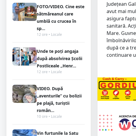
Judeţean Gal
FOTO/VIDEO. Cine este
avut mai mult
sătmăreanul care
asigura faptu
umblă cu crucea în
sanitară. Acț
sp...
Mare. Guvner
12 ore • Locale
îmbolnăvirilo
după ce a tr
Unde te poți angaja
continuare un
după absolvirea Școlii
Postliceale „Henr...
12 ore • Locale
VIDEO. După
„aventurile” cu bolizii
pe plajă, turiștii
român...
10 ore • Locale
Vin furtunile la Satu