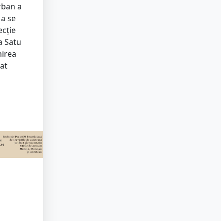
rban a
 a se
ecție
la Satu
nirea
at