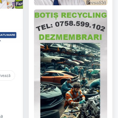
lvează
l
ea