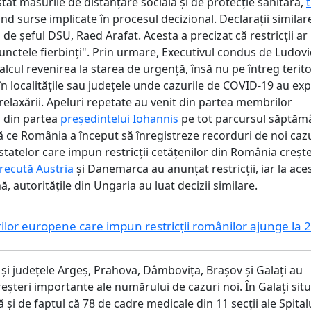
e stat măsurile de distanţare socială şi de protecţie sanitară,
nd surse implicate în procesul decizional. Declarații similar
i de șeful DSU, Raed Arafat. Acesta a precizat că restricții ar
unctele fierbinți". Prin urmare, Executivul condus de Ludovi
alcul revenirea la starea de urgenţă, însă nu pe întreg terito
r în localităţile sau judeţele unde cazurile de COVID-19 au exp
relaxării. Apeluri repetate au venit din partea membrilor
i din partea
președintelui Iohannis
pe tot parcursul săptămâ
ă ce România a început să înregistreze recorduri de noi cazu
a statelor care impun restricții cetățenilor din România crește
recută Austria
și Danemarca au anunțat restricții, iar la aces
 autoritățile din Ungaria au luat decizii similare.
lor europene care impun restricții românilor ajunge la 
 și județele Argeș, Prahova, Dâmbovița, Brașov și Galați au
reșteri importante ale numărului de cazuri noi. În Galați situ
 și de faptul că 78 de cadre medicale din 11 secţii ale Spital