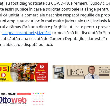
ați au fost diagnosticate cu COVID-19. Premierul Ludovic O
e ieșiri publice în care a solicitat controale la sânge pentru
l că unitățile comerciale deschise respectă regulile de prot
iuni ample au avut loc în mai multe județe ale țării, inclusiv 
ul a rămas fără una dintre pârghiile utilizate pentru preve
r.
Legea carantinei și izolării
urmează să fie discutată în Sen
ecut săptămâna trecută de Camera Deputaților, dar este în
 subiect de dispută politică.