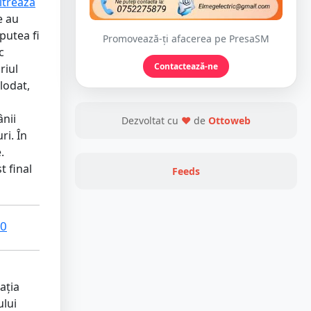
titrează
e au
 putea fi
Promovează-ți afacerea pe PresaSM
c
Contactează-ne
riul
lodat,
nii
Dezvoltat cu
❤
de
Ottoweb
ri. În
.
t final
Feeds
20
ația
ului