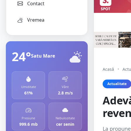
Contact
Vremea
24°
Satu Mare
Acasă
•
Actu
Actualitate
Umiditate
Vânt
61%
2.8 m/s
Adevă
reven
Presiune
Nebulozitate
999.6 mb
cer senin
La propune