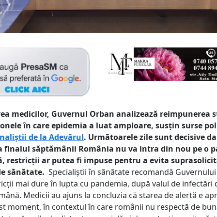
ea medicilor, Guvernul Orban analizează reimpunerea st
onele în care epidemia a luat amploare, susţin surse pol
naliștii de la Adevărul
. Următoarele zile sunt decisive da
a finalul săptămânii România nu va intra din nou pe o 
 restricții ar putea fi impuse pentru a evita suprasolici
de sănătate.
Specialiştii în sănătate recomandă Guvernului
cţii mai dure în lupta cu pandemia, după valul de infectări 
mână. Medicii au ajuns la concluzia că starea de alertă e a
cest moment, în contextul în care românii nu respectă de bun