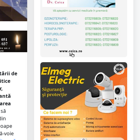
ării de
itice
r,
pantă
tarea
 să
din
proape
ă-voie