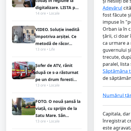
codaș în regiune la
şi nesiliţi d
digitalizare. LISTA p...
Adevărul
citâ
14 ore • Locale
fost făcute ș
impuse în "p
Orban ia în c
VIDEO. Soluție inedită
ţării, ci doa
împotriva arșiței. Ce
ca urmare a 
metodă de răcor...
13 ore • Life
guvernului ș
trecute, dup
paralel, list
Șofer de ATV, rănit
Săptămâna t
după ce s-a răsturnat
de săptămână,
pe un drum foresti...
13 ore • Locale
Numărul țări
FOTO. O nouă șansă la
viață, cu sprijin de la
Capitala, dar
Satu Mare. Sân...
înregistrat c
13 ore • Locale
este agravată