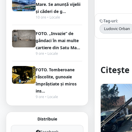
Mare. Se anunță vijelii
și căderi de g...
10 ore • Locale
Tag-uri:
Ludovic Orban
FOTO. „Invazie” de
gândaci în mai multe
cartiere din Satu Ma...
9 ore • Locale
Citește 
FOTO. Tomberoane
răscolite, gunoaie
împrăștiate și miros
ins...
9 ore • Locale
Distribuie
Facebook