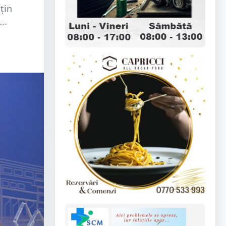
ţin
..