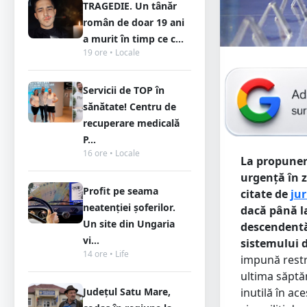
TRAGEDIE. Un tânăr
român de doar 19 ani
a murit în timp ce c...
19 ore • Locale
Servicii de TOP în
sănătate! Centru de
recuperare medicală
P...
16 ore • Locale
La propuner
urgenţă în z
Profit pe seama
citate de
jur
neatenției șoferilor.
dacă până l
Un site din Ungaria
descendentă,
vi...
sistemului 
14 ore • Life
impună restri
ultima săptă
Județul Satu Mare,
inutilă în a