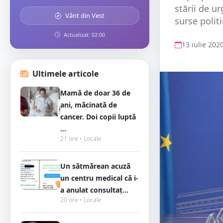
stării de u
Vânt din Vest
surse politi
Actualizat: 02:00
13 iulie 202
Ultimele articole
Mamă de doar 36 de
ani, măcinată de
cancer. Doi copii luptă
...
21 ore • Locale
Un sătmărean acuză
un centru medical că i-
a anulat consultaț...
20 ore • Locale