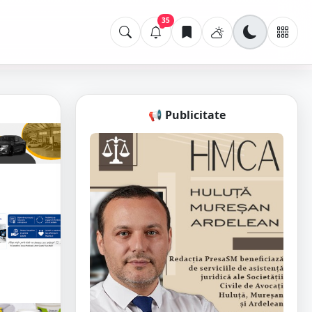
35
📢 Publicitate