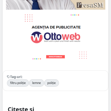
Tag-uri:
filtru poliție
lemne
poliție
Citește și