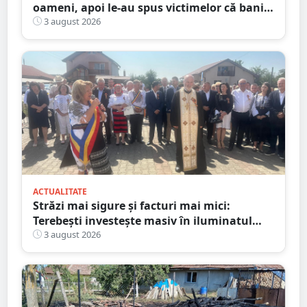
oameni, apoi le-au spus victimelor că banii
sunt din... moștenire
3 august 2026
ACTUALITATE
Străzi mai sigure și facturi mai mici:
Terebești investește masiv în iluminatul
public
3 august 2026