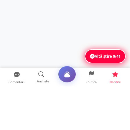
Altă știre
0/41
Anchete
Comentarii
Politică
Necitite
Ultimele articole
ANCHETĂ. Acuzații explozive la DGASPC
Satu Mare! Salarii uri...
18 ore • Anchete