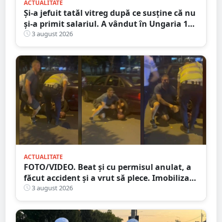
ACTUALITATE
Și-a jefuit tatăl vitreg după ce susține că nu
și-a primit salariul. A vândut în Ungaria 120
de role de vată și gresie de 7.000 de euro
3 august 2026
ACTUALITATE
FOTO/VIDEO. Beat și cu permisul anulat, a
făcut accident și a vrut să plece. Imobilizat
de trecători
3 august 2026