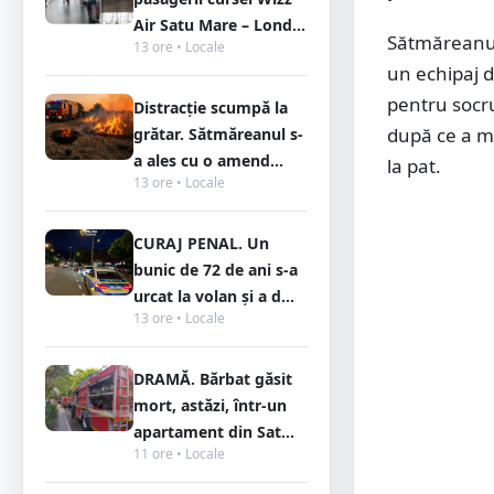
Air Satu Mare – Lond...
Sătmăreanul 
13 ore • Locale
un echipaj d
pentru socru
Distracție scumpă la
după ce a ma
grătar. Sătmăreanul s-
a ales cu o amend...
la pat.
13 ore • Locale
CURAJ PENAL. Un
bunic de 72 de ani s-a
urcat la volan și a d...
13 ore • Locale
DRAMĂ. Bărbat găsit
mort, astăzi, într-un
apartament din Sat...
11 ore • Locale