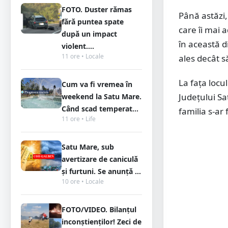
FOTO. Duster rămas
Până astăzi,
fără puntea spate
care îi mai 
după un impact
în această d
violent....
11 ore • Locale
ales decât s
La fața locu
Cum va fi vremea în
Județului Sa
weekend la Satu Mare.
Când scad temperat...
familia s-ar 
11 ore • Life
Satu Mare, sub
avertizare de caniculă
și furtuni. Se anunță ...
10 ore • Locale
FOTO/VIDEO. Bilanțul
inconștienților! Zeci de