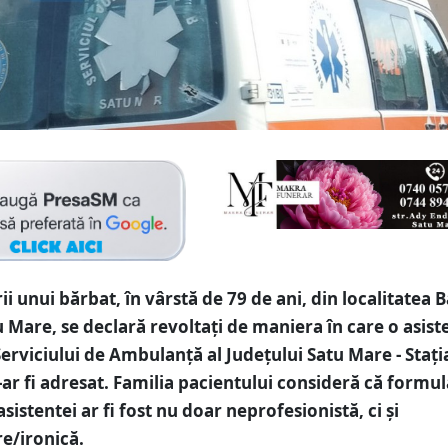
i unui bărbat, în vârstă de 79 de ani, din localitatea 
u Mare, se declară revoltați de maniera în care o asist
Serviciului de Ambulanță al Județului Satu Mare - Stați
s-ar fi adresat. Familia pacientului consideră că formu
sistentei ar fi fost nu doar neprofesionistă, ci și
re/ironică.