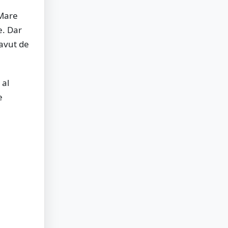
 Mare
e. Dar
 avut de
 al
e