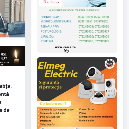
Babța,
entă
a
la de