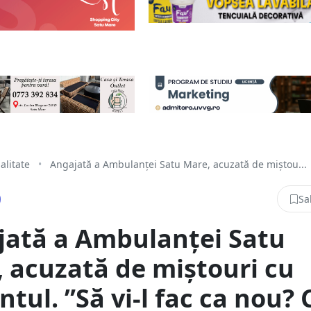
alitate
•
Angajată a Ambulanței Satu Mare, acuzată de miștou...
Sa
jată a Ambulanței Satu
 acuzată de miștouri cu
ntul. ”Să vi-l fac ca nou? 