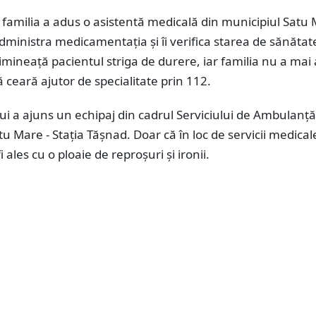
 familia a adus o asistentă medicală din municipiul Satu
administra medicamentația și îi verifica starea de sănătat
imineață pacientul striga de durere, iar familia nu a mai
ă ceară ajutor de specialitate prin 112.
lui a ajuns un echipaj din cadrul Serviciului de Ambulanță
tu Mare - Stația Tășnad. Doar că în loc de servicii medical
fi ales cu o ploaie de reproșuri și ironii.