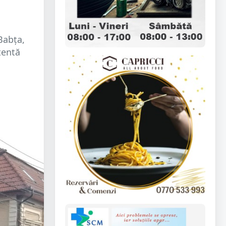
 Babța,
tentă