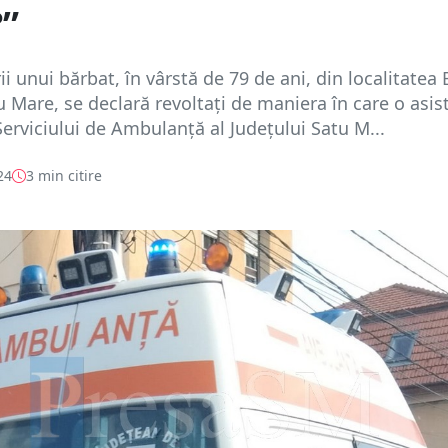
?”
ii unui bărbat, în vârstă de 79 de ani, din localitatea
u Mare, se declară revoltați de maniera în care o asis
Serviciului de Ambulanță al Județului Satu M...
24
3 min citire