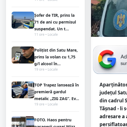
Șofer de TIR, prins la
71 de ani cu permisul
suspendat. Un t...
11 ore • Locale
Polițist din Satu Mare,
prins la volan cu 1,75
g/l alcool în...
19 ore • Locale
Aparținători
TOP Trapez lansează în
premieră gardul
județul Sat
metalic „ZIG ZAG”. Ev...
din cadrul 
19 ore • Locale
Tășnad - li 
adresare a a
FOTO. Haos pentru
persiflatoa
pasagerii cursei Wizz