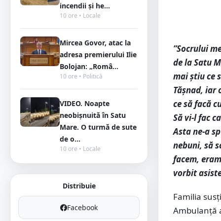
incendii și he...
10 ore • Locale
Mircea Govor, atac la
”Socrului me
adresa premierului Ilie
de la Satu M
Bolojan: „Româ...
mai știu ce 
10 ore • Politică
Tășnad, iar
ce să facă cu
VIDEO. Noapte
neobișnuită în Satu
Să vi-l fac 
Mare. O turmă de sute
Asta ne-a s
de o...
nebuni, să 
10 ore • Locale
facem, eram 
vorbit asist
Distribuie
Familia susț
Facebook
Ambulanță al