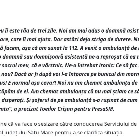
u îi este rău de trei zile. Noi am mai adus o doamnă asis
are, care îl mai ajuta. Dar astăzi deja striga de durere. 
să facem, așa că am sunat la 112. A venit o ambulanță de 
 o doamnă sau domnișoară asistentă ne-a reproșat că ea 
 socrul meu, că e vârstnic. Ne-a întrebat ironic: Ce să fac 
ca nou? Dacă ar fi după voi l-a întoarce pe bunicul din mor
pus! E normal așa ceva?! Noi nu am chemat ambulanța de
scăpăm de el. Am chemat ambulanța că nu mai știam ce s
disperați. Și șoferul de pe ambulanță s-a rușinat de cum
enta”, a precizat Toedor Crișan pentru PresaSM.
ine că va face o sesizare către conducerea Serviciului de
 Județului Satu Mare pentru a se clarifica situația.