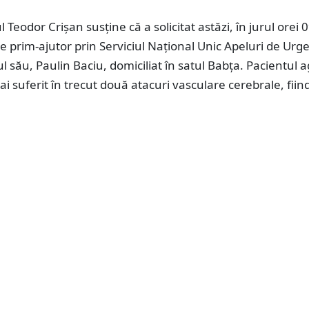
Teodor Crișan susține că a solicitat astăzi, în jurul orei 0
e prim-ajutor prin Serviciul Național Unic Apeluri de Urg
l său, Paulin Baciu, domiciliat în satul Babța. Pacientul 
i suferit în trecut două atacuri vasculare cerebrale, fiind