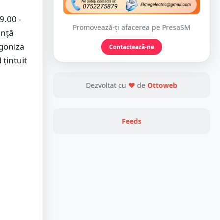
9.00 -
Promovează-ți afacerea pe PresaSM
ență
agoniza
Contactează-ne
 țintuit
Dezvoltat cu
❤
de
Ottoweb
Feeds