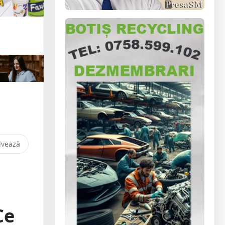
lvează
Ce