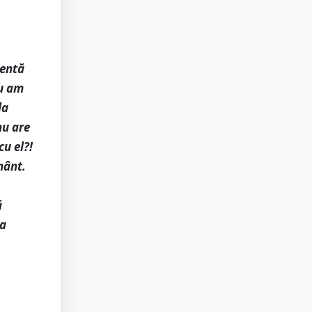
tentă
Nu am
la
nu are
cu el?!
mânt.
ă
 a