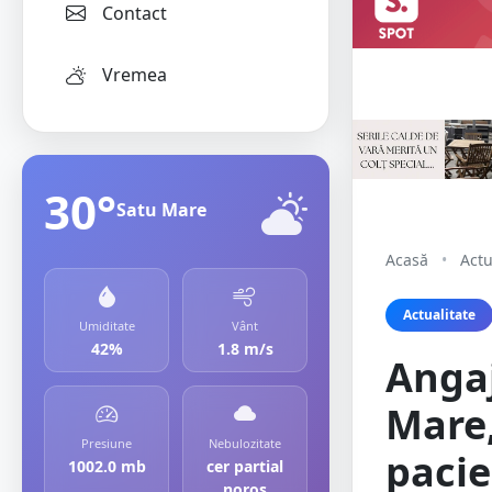
Contact
Vremea
30°
Satu Mare
Acasă
•
Actu
Actualitate
Umiditate
Vânt
42%
1.8 m/s
Anga
Mare,
Presiune
Nebulozitate
pacie
1002.0 mb
cer partial
noros