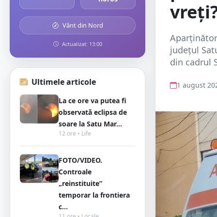
vreți
Vânt din Nord
Aparținător
Actualizat: 13:00
județul Sat
din cadrul 
Ultimele articole
1 august 20
La ce ore va putea fi
observată eclipsa de
soare la Satu Mar...
12 ore • Life
FOTO/VIDEO.
Controale
„reinstituite”
temporar la frontiera
c...
11 ore • Locale