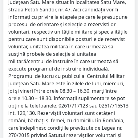
Judeţean Satu Mare situat în localitatea Satu Mare,
strada Petöfi Sandor, nr. 47. Aici candidaţii vor fi
informaţi cu privire la etapele pe care le presupune
procesul de orientare şi selecţie a rezerviştilor
voluntari, respectiv unităţile militare şi specialităţile
pentru care sunt disponibile posturile de rezervist
voluntar, unitatea militară în care urmează să
susţină probele de selecţie şi unitatea
militară/centrul de instruire în care urmează să
execute programul de instruire individuală.
Programul de lucru cu publicul al Centrului Militar
Judeţean Satu Mare este în zilele de luni, miercuri,
joi şi vineri între orele 08.30 – 16.30, marţi între
orele 10.30 – 18.30. Informaţii suplimentare se pot
obţine la telefoanele: 0261/717123 sau 0261/716513
int. 129,130. Rezerviştii voluntari sunt cetăţeni
români, bărbaţi şi femei, cu domiciliul în România,
care îndeplinesc condiţiile prevăzute de Legea nr.
270/2015 privind Satutul rezerviştilor voluntari şi