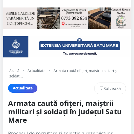
Acasă
•
Actualitate
•
Armata caută ofițeri, maiștrii militari și
soldați...
Salvează
Actualitate
Armata caută ofițeri, maiștrii
militari și soldați în județul Satu
Mare
Procesul de recrutare şi selecţie a rezerviştilor