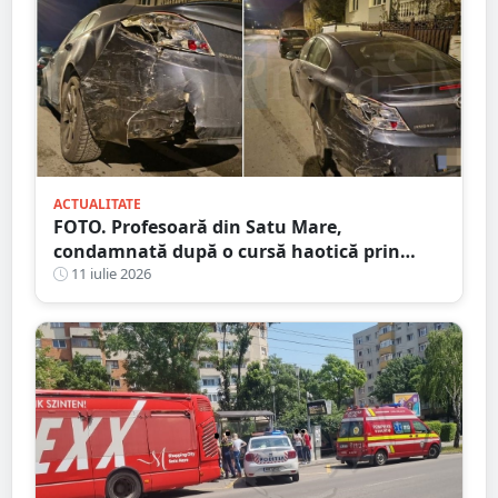
ACTUALITATE
FOTO. Profesoară din Satu Mare,
condamnată după o cursă haotică prin
oraș. Alcoolemie uriașă, oprită de un șofer
11 iulie 2026
curajos