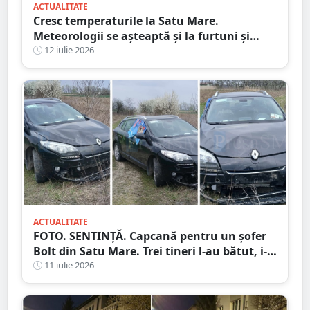
ACTUALITATE
Cresc temperaturile la Satu Mare.
Meteorologii se așteaptă și la furtuni și
vijelii. Prognoza meteo pentru săptămâna
12 iulie 2026
următoare
ACTUALITATE
FOTO. SENTINȚĂ. Capcană pentru un șofer
Bolt din Satu Mare. Trei tineri l-au bătut, i-
au furat mașina și banii după ce l-au
11 iulie 2026
chemat prin aplicație