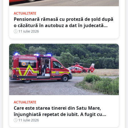
ACTUALITATE
Pensionară rămasă cu proteză de șold după
o căzătură în autobuz a dat în judecată
Transurban
11 iulie 2026
ACTUALITATE
Care este starea tinerei din Satu Mare,
înjunghiată repetat de iubit. A fugit cu
cuțitul în piept, pe stradă
11 iulie 2026