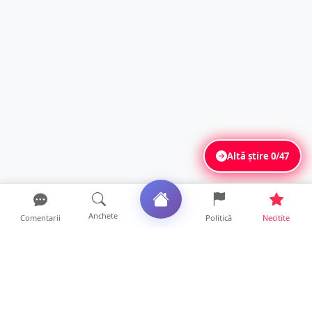
Altă știre
0/47
Anchete
Comentarii
Politică
Necitite
Ultimele articole
Mesaj emoționant al unei mame pentru
medicii de la Spitalul ...