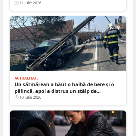
piept
11 iulie 2026
ACTUALITATE
Un sătmărean a băut o halbă de bere și o
pălincă, apoi a distrus un stâlp de
electricitate
10 iulie 2026