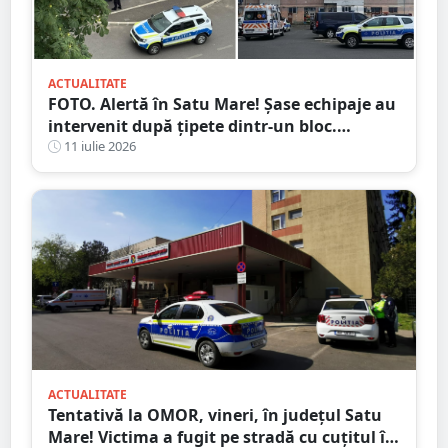
ACTUALITATE
FOTO. Alertă în Satu Mare! Șase echipaje au
intervenit după țipete dintr-un bloc.
Motivul i-a făcut pe toți să zâmbească
11 iulie 2026
ACTUALITATE
Tentativă la OMOR, vineri, în județul Satu
Mare! Victima a fugit pe stradă cu cuțitul în