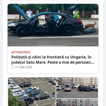
ACTUALITATE
Polițiștii și câini la frontieră cu Ungaria, în
județul Satu Mare. Peste o mie de persoane
verificate
11 iulie 2026