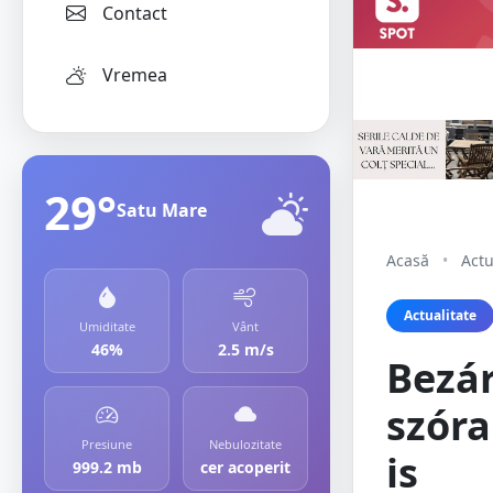
Contact
Vremea
29°
Satu Mare
Acasă
•
Actu
Actualitate
Umiditate
Vânt
46%
2.5 m/s
Bezár
szór
Presiune
Nebulozitate
is
999.2 mb
cer acoperit