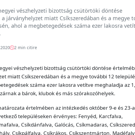
egyei vészhelyzeti bizottság csütörtöki döntése
 a járványhelyzet miatt Csíkszeredában és a megye t
ésén, ahol a megbetegedések száma ezer lakosra vetí
.
 2020
2 min citire
egyei vészhelyzeti bizottság csütörtöki döntése értelmé
zet miatt Csíkszeredában és a megye további 12 települ
etegedések száma ezer lakosra vetítve meghaladja az 1,
ezárnak a bárok, klubok és más szórakozóhelyek.
 határozata értelmében az intézkedés október 9-e és 23-a
övetkező településeken érvényes: Fenyéd, Karcfalva,
afalva, Csíkdánfalva, Galócás, Csíkmadaras, Csíkszered
hály, Csíkpálfalva, Csíkrákos, Csíkszentmárton, Madéfalv