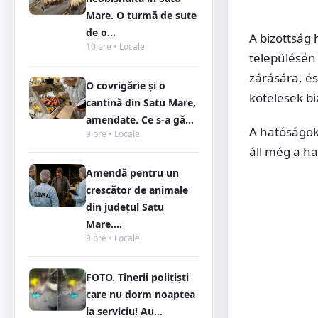
Mare. O turmă de sute
de o...
A bizottság
10 ore • Locale
településén
zárására, és
O covrigărie și o
kötelesek bi
cantină din Satu Mare,
amendate. Ce s-a gă...
A hatóságok 
9 ore • Locale
áll még a h
Amendă pentru un
crescător de animale
din județul Satu
Mare....
9 ore • Locale
FOTO. Tinerii polițiști
care nu dorm noaptea
la serviciu! Au...