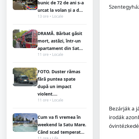
bunic de 72 de ani s-a
Szentegyhá
urcat la volan și a d...
13 ore • Locale
DRAMĂ. Bărbat găsit
mort, astăzi, într-un
apartament din Sat...
11 ore • Locale
FOTO. Duster rămas
fără puntea spate
după un impact
violent....
11 ore • Locale
Bezárják a j
irodák azon
Cum va fi vremea în
weekend la Satu Mare.
óvintézkedé
Când scad temperat...
11 ore • Life