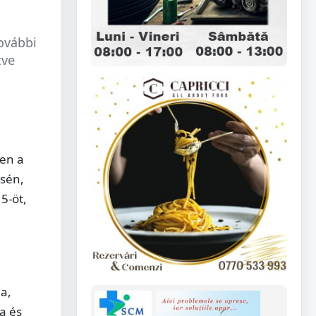
ovábbi
tve
ben a
ésén,
5-öt,
a,
a és