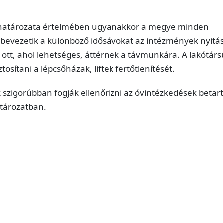
 határozata értelmében ugyanakkor a megye minden
 bevezetik a különböző idősávokat az intézmények nyitá
 ott, ahol lehetséges, áttérnek a távmunkára. A lakótárs
ztosítani a lépcsőházak, liftek fertőtlenítését.
szigorúbban fogják ellenőrizni az óvintézkedések betart
atározatban.