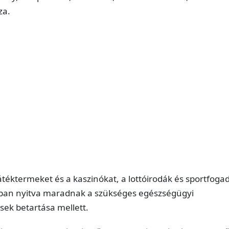
za.
átéktermeket és a kaszinókat, a lottóirodák és sportfoga
ban nyitva maradnak a szükséges egészségügyi
sek betartása mellett.