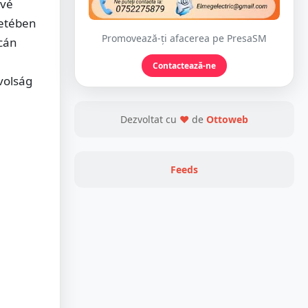
ővé
zetében
Promovează-ți afacerea pe PresaSM
tcán
Contactează-ne
volság
Dezvoltat cu
❤
de
Ottoweb
Feeds