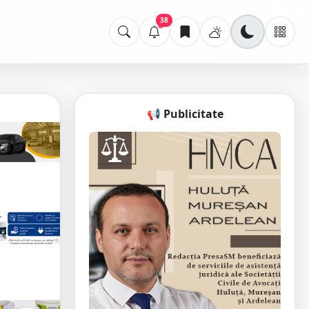
38
📢 Publicitate