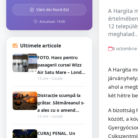
Vânt din Nord-Est
A Hargita m
értelmében
Actualizat: 14:00
12 települ
meghalad..
Ultimele articole
8 octombrie
FOTO. Haos pentru
pasagerii cursei Wizz
A Hargita m
Air Satu Mare – Lond...
járványhely
13 ore • Locale
ahol a megb
két hétre b
Distracție scumpă la
grătar. Sătmăreanul s-
A bizottság
a ales cu o amend...
13 ore • Locale
között, a k
Gyergyócsom
CURAJ PENAL. Un
Csíkszentmi