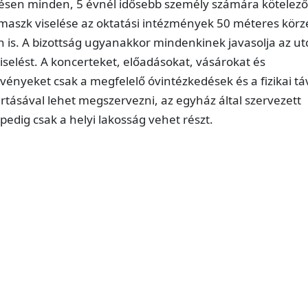
lésen minden, 5 évnél idősebb személy számára kötelez
őmaszk viselése az oktatási intézmények 50 méteres kör
n is. A bizottság ugyanakkor mindenkinek javasolja az u
selést. A koncerteket, előadásokat, vásárokat és
vényeket csak a megfelelő óvintézkedések és a fizikai tá
rtásával lehet megszervezni, az egyház által szervezett
edig csak a helyi lakosság vehet részt.