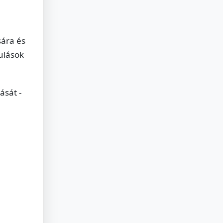
sára és
ulások
ását -