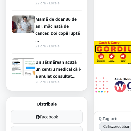
22 ore • Locale
Mamă de doar 36 de
ani, măcinată de
cancer. Doi copii luptă
...
21 ore • Locale
Un sătmărean acuză
un centru medical că i-
a anulat consultaț...
20 ore • Locale
Distribuie
Facebook
Tag-uri:
Csíkszeredában