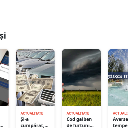
și
ACTUALITATE
ACTUALITATE
ACTUALI
Și-a
Cod galben
Averse
ru
cumpărat,
de furtuni
temper