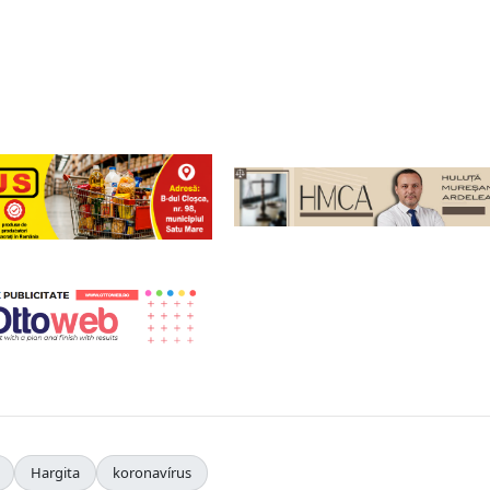
Hargita
koronavírus