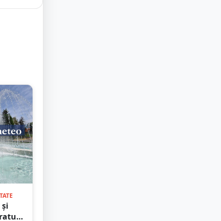
TATE
 și
aturi