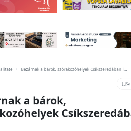
alitate
•
Bezárnak a bárok, szórakozóhelyek Csíkszeredában i...
Sa
nak a bárok,
akozóhelyek Csíkszeredá