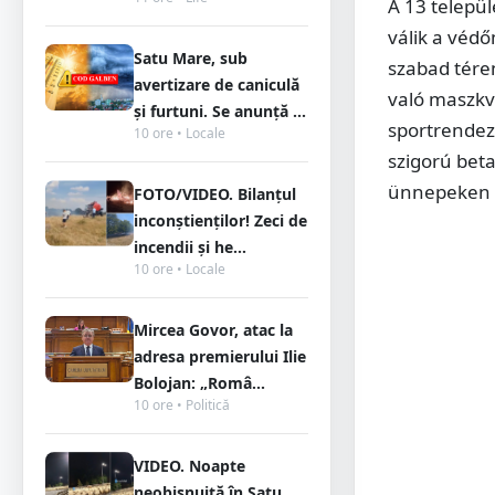
A 13 telepü
válik a véd
Satu Mare, sub
szabad tére
avertizare de caniculă
való maszkvi
și furtuni. Se anunță ...
sportrendez
10 ore • Locale
szigorú beta
ünnepeken p
FOTO/VIDEO. Bilanțul
inconștienților! Zeci de
incendii și he...
10 ore • Locale
Mircea Govor, atac la
adresa premierului Ilie
Bolojan: „Româ...
10 ore • Politică
VIDEO. Noapte
neobișnuită în Satu