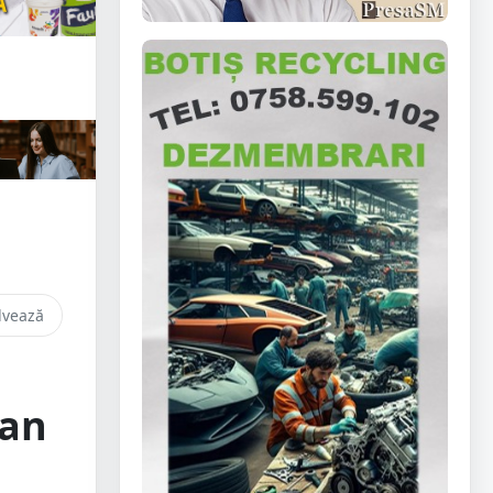
lvează
ban