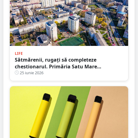
LIFE
Sătmărenii, rugați să completeze
chestionarul. Primăria Satu Mare
pregătește noul Plan Urbanistic General
25 iunie 2026