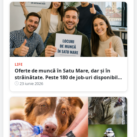
LIFE
Oferte de muncă în Satu Mare, dar și în
străinătate. Peste 180 de job-uri disponibile
la noi în județ
23 iunie 2026