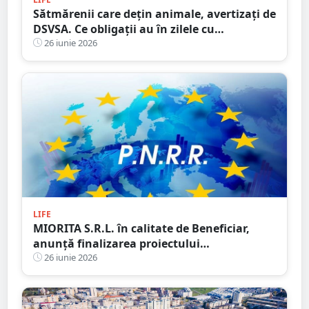
Sătmărenii care dețin animale, avertizați de
DSVSA. Ce obligații au în zilele cu
temperaturi extreme
26 iunie 2026
LIFE
MIORITA S.R.L. în calitate de Beneficiar,
anunță finalizarea proiectului
„DIGITALIZAREA SOCIETATII MIORITA SRL”
26 iunie 2026