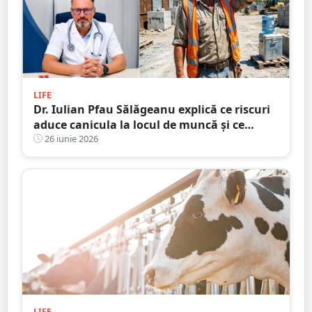
LIFE
Dr. Iulian Pfau Sălăgeanu explică ce riscuri
aduce canicula la locul de muncă și ce
obligații au angajatorii. Cum ne putem
26 iunie 2026
proteja și ajuta colegii
LIFE