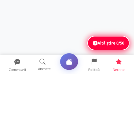
Altă știre
0/56
Anchete
Comentarii
Politică
Necitite
Ultimele articole
La ce ore va putea fi observată eclipsa de
soare la Satu Mar...
12 ore • Life
FOTO/VIDEO. Controale „reinstituite”