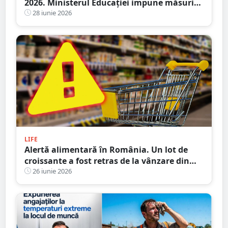
2026. Ministerul Educației impune măsuri
speciale
28 iunie 2026
LIFE
Alertă alimentară în România. Un lot de
croissante a fost retras de la vânzare din
Lidl și Kaufland
26 iunie 2026