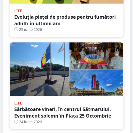
LIFE
Evoluția pieței de produse pentru fumători
adulți în ultimii ani
25 iunie 2026
LIFE
Sărbătoare vineri, în centrul Sătmarului.
Eveniment solemn în Piața 25 Octombrie
24 iunie 2026