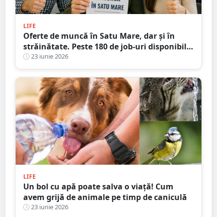
LIFE
Oferte de muncă în Satu Mare, dar și în
străinătate. Peste 180 de job-uri disponibile
la noi în județ
23 iunie 2026
LIFE
Un bol cu apă poate salva o viață! Cum
avem grijă de animale pe timp de caniculă
23 iunie 2026