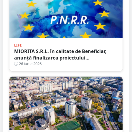
LIFE
MIORITA S.R.L. în calitate de Beneficiar,
anunță finalizarea proiectului
„DIGITALIZAREA SOCIETATII MIORITA SRL”
26 iunie 2026