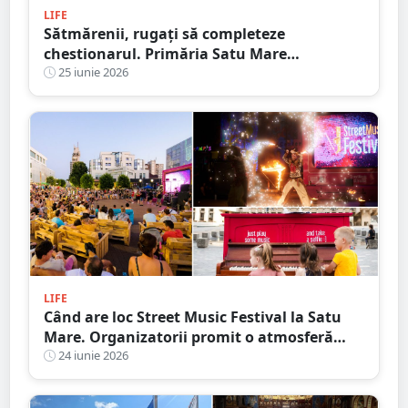
LIFE
Sătmărenii, rugați să completeze
chestionarul. Primăria Satu Mare
pregătește noul Plan Urbanistic General
25 iunie 2026
LIFE
Când are loc Street Music Festival la Satu
Mare. Organizatorii promit o atmosferă
vibrantă și plină de energie
24 iunie 2026