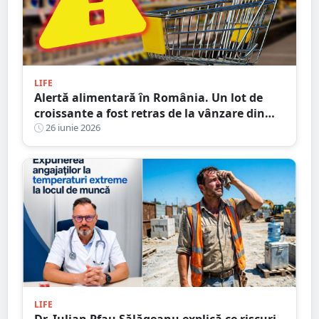
LIFE
Alertă alimentară în România. Un lot de
croissante a fost retras de la vânzare din
Lidl și Kaufland
26 iunie 2026
LIFE
Dr. Iulian Pfau Sălăgeanu explică ce riscuri