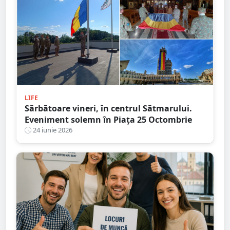
LIFE
Sărbătoare vineri, în centrul Sătmarului.
Eveniment solemn în Piața 25 Octombrie
24 iunie 2026