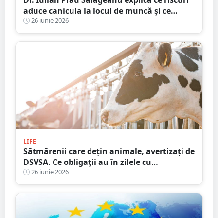
aduce canicula la locul de muncă și ce
obligații au angajatorii. Cum ne putem
26 iunie 2026
proteja și ajuta colegii
LIFE
Sătmărenii care dețin animale, avertizați de
DSVSA. Ce obligații au în zilele cu
temperaturi extreme
26 iunie 2026