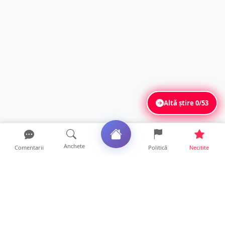
Altă știre
0/53
Anchete
Comentarii
Politică
Necitite
Ultimele articole
Polițist din Satu Mare, prins la volan cu 1,75
g/l alcool în...