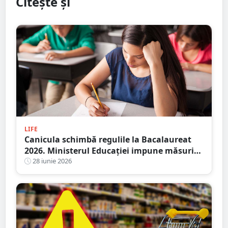
Citește și
LIFE
Canicula schimbă regulile la Bacalaureat
2026. Ministerul Educației impune măsuri
speciale
28 iunie 2026