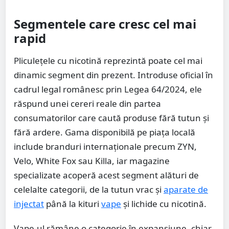
Segmentele care cresc cel mai
rapid
Pliculețele cu nicotină reprezintă poate cel mai
dinamic segment din prezent. Introduse oficial în
cadrul legal românesc prin Legea 64/2024, ele
răspund unei cereri reale din partea
consumatorilor care caută produse fără tutun și
fără ardere. Gama disponibilă pe piața locală
include branduri internaționale precum ZYN,
Velo, White Fox sau Killa, iar magazine
specializate acoperă acest segment alături de
celelalte categorii, de la tutun vrac și
aparate de
injectat
până la kituri
vape
și lichide cu nicotină.
Vape-ul rămâne o categorie în expansiune, chiar