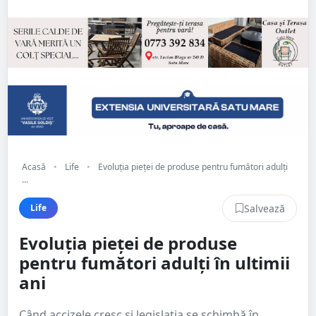
Acasă
•
Life
•
Evoluția pieței de produse pentru fumători adulți
...
Salvează
Life
Evoluția pieței de produse
pentru fumători adulți în ultimii
ani
Când accizele cresc și legislația se schimbă în