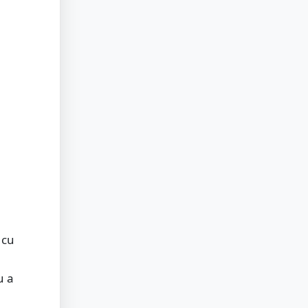
 cu
u a