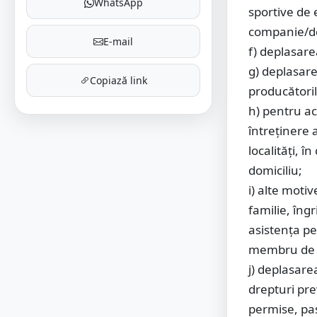
WhatsApp
sportive de 
companie/d
E-mail
f) deplasare
g) deplasare
Copiază link
producători
h) pentru ac
întreţinere a
localităţi, î
domiciliu;
i) alte moti
familie, îng
asistenţa pe
membru de f
j) deplasar
drepturi pre
permise, pa