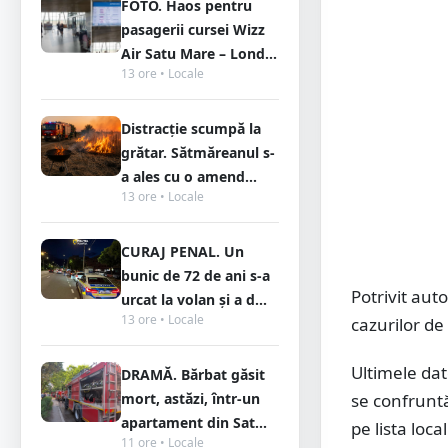
FOTO. Haos pentru
pasagerii cursei Wizz
Air Satu Mare – Lond...
13 ore • Locale
Distracție scumpă la
grătar. Sătmăreanul s-
a ales cu o amend...
13 ore • Locale
CURAJ PENAL. Un
bunic de 72 de ani s-a
Potrivit aut
urcat la volan și a d...
13 ore • Locale
cazurilor d
Ultimele dat
DRAMĂ. Bărbat găsit
mort, astăzi, într-un
se confruntă
apartament din Sat...
pe lista loc
11 ore • Locale