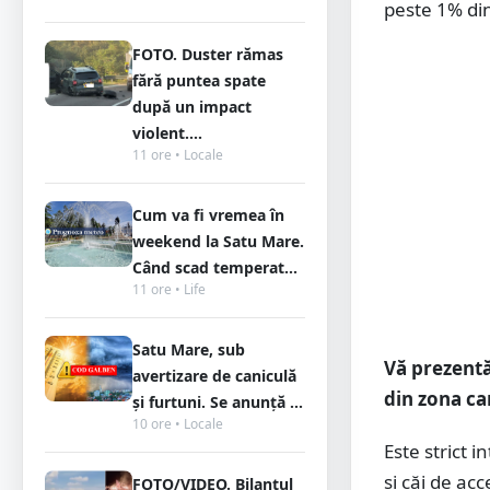
peste 1% din
FOTO. Duster rămas
fără puntea spate
după un impact
violent....
11 ore • Locale
Cum va fi vremea în
weekend la Satu Mare.
Când scad temperat...
11 ore • Life
Satu Mare, sub
Vă prezentă
avertizare de caniculă
din zona ca
și furtuni. Se anunță ...
10 ore • Locale
Este strict i
şi căi de ac
FOTO/VIDEO. Bilanțul