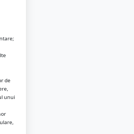
ntare;
lte
or de
ere,
ul unui
nor
culare,