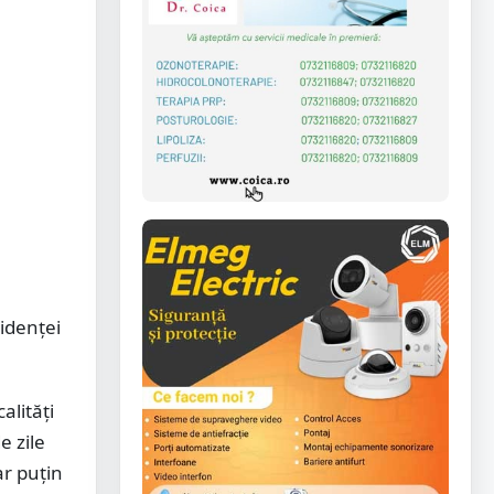
cidenței
alități
e zile
ar puțin