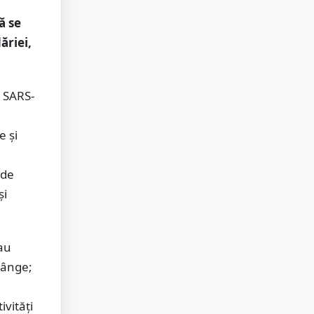
ă se
ăriei,
a SARS-
e şi
 de
şi
au
sânge;
ivităţi