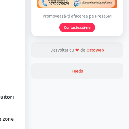
Promovează-ți afacerea pe PresaSM
Contactează-ne
Dezvoltat cu
❤
de
Ottoweb
Feeds
uitori
te zone