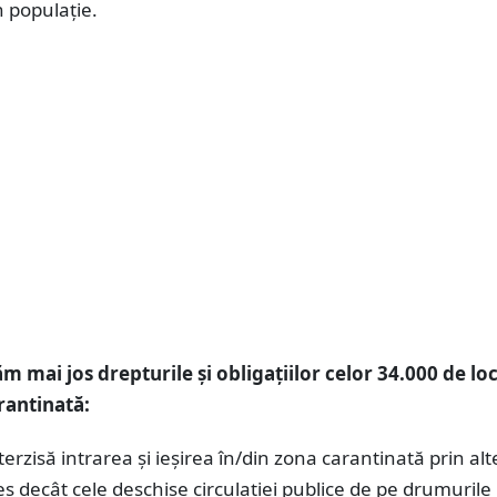
 populație.
m mai jos drepturile și obligațiilor celor 34.000 de loc
rantinată:
nterzisă intrarea și ieşirea în/din zona carantinată prin al
ces decât cele deschise circulaţiei publice de pe drumurile