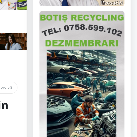
lvează
in