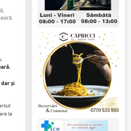
ă,
seară.
,
eară.
 dar și
ursul
are la