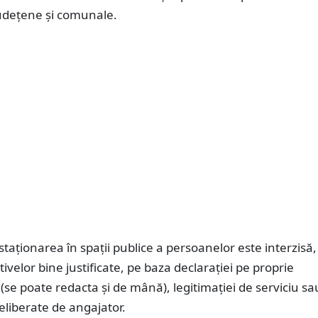
judeţene şi comunale.
 staţionarea în spaţii publice a persoanelor este interzisă,
ivelor bine justificate, pe baza declaraţiei pe proprie
se poate redacta şi de mână), legitimaţiei de serviciu sa
eliberate de angajator.