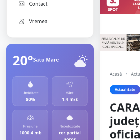
Contact
Vremea
20°
Satu Mare
Acasă
•
Actu
Actualitate
Umiditate
Vânt
80%
1.4 m/s
CARAN
județ
Presiune
Nebulozitate
oficia
1000.4 mb
cer partial
noros