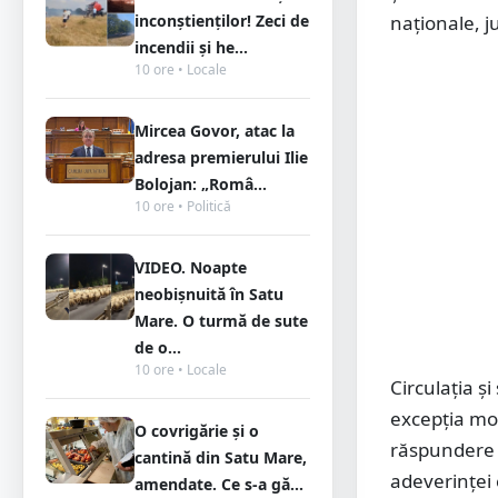
inconștienților! Zeci de
naţionale, 
incendii și he...
10 ore • Locale
Mircea Govor, atac la
adresa premierului Ilie
Bolojan: „Româ...
10 ore • Politică
VIDEO. Noapte
neobișnuită în Satu
Mare. O turmă de sute
de o...
10 ore • Locale
Circulaţia şi
excepţia mot
O covrigărie și o
răspundere (
cantină din Satu Mare,
adeverinţei 
amendate. Ce s-a gă...