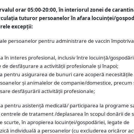
rvalul orar 05:00-20:00, în interiorul zonei de carantin
irculaţia tuturor persoanelor în afara locuinţei/gospod
ele excepţii:
 ale persoanelor pentru administrare de vaccin împotriv
a în interes profesional, inclusiv între locuinţă/gospodări
e de desfăşurare a activităţii profesionale şi înapoi;
a pentru asigurarea de bunuri care acoperă necesităţile
rsoanelor şi animalelor de companie/domestice, precum 
are desfăşurării activităţii profesionale;
ea pentru asistenţă medicală/ participarea la programe s
 centrele de tratament /deplasarea în scopul donării de 
le scurte, în apropierea locuinţei/gospodăriei, legate de
fizică individuală a persoanelor (cu excluderea oricăror act