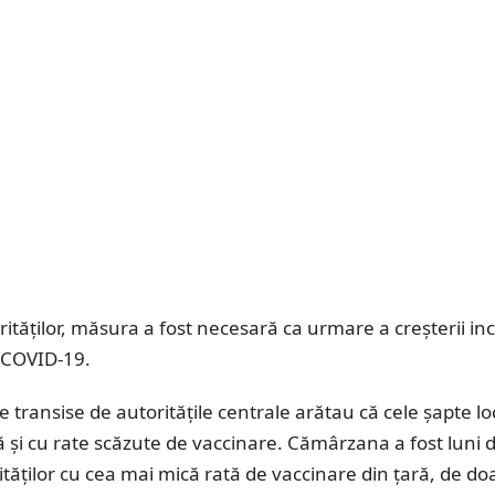
orităților, măsura a fost necesară ca urmare a creșterii in
e COVID-19.
e transise de autoritățile centrale arătau că cele șapte loc
 și cu rate scăzute de vaccinare. Cămârzana a fost luni d
alităților cu cea mai mică rată de vaccinare din țară, de do