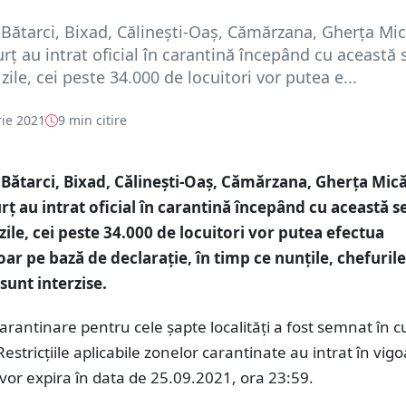
e Bătarci, Bixad, Călinești-Oaș, Cămărzana, Gherța Mic
urț au intrat oficial în carantină începând cu această 
ile, cei peste 34.000 de locuitori vor putea e...
ie 2021
9 min citire
e Bătarci, Bixad, Călinești-Oaș, Cămărzana, Gherța Mică
urț au intrat oficial în carantină începând cu această s
zile, cei peste 34.000 de locuitori vor putea efectua
ar pe bază de declarație, în timp ce nunțile, chefurile
sunt interzise.
arantinare pentru cele șapte localități a fost semnat în c
. Restricțiile aplicabile zonelor carantinate au intrat în vigo
 vor expira în data de 25.09.2021, ora 23:59.