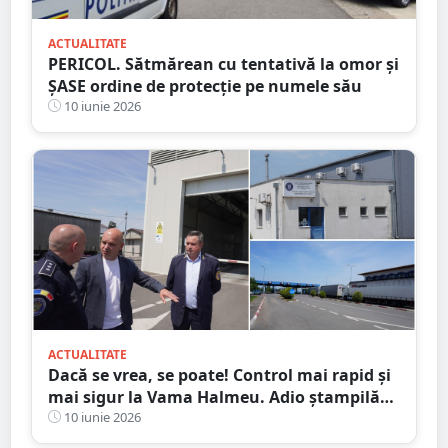
ACTUALITATE
PERICOL. Sătmărean cu tentativă la omor și
ȘASE ordine de protecție pe numele său
10 iunie 2026
ACTUALITATE
Dacă se vrea, se poate! Control mai rapid și
mai sigur la Vama Halmeu. Adio ștampilă
”comunistă”
10 iunie 2026