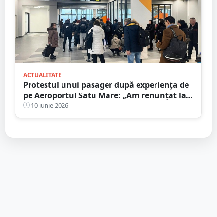
ACTUALITATE
Protestul unui pasager după experiența de
pe Aeroportul Satu Mare: „Am renunțat la
zbor din cauza modului în care am fost
10 iunie 2026
tratat”