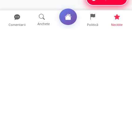
Anchete
Comentarii
Politică
Necitite
Ultimele articole
Unde te poți angaja după absolvirea Școlii
Postliceale „Henr...
12 ore • Locale
VIDEO. După „aventurile” cu bolizii pe plajă,
turiștii român...
10 ore • Locale
Vin furtunile la Satu Mare. Se anunță vijelii
și căderi de g...
10 ore • Locale