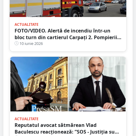
ACTUALITATE
FOTO/VIDEO. Alertă de incendiu într-un
bloc turn din cartierul Carpați 2. Pompierii
au intervenit de urgență
10 iunie 2026
ACTUALITATE
Reputatul avocat sătmărean Vlad
Baculescu reacționează: ”SOS - Justiția sub