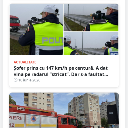
ACTUALITATE
Șofer prins cu 147 km/h pe centură. A dat
vina pe radarul ”stricat”. Dar s-a faultat
singur
10 iunie 2026