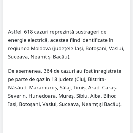
Astfel, 618 cazuri reprezintă sustrageri de
energie electrică, acestea fiind identificate în
regiunea Moldova (judeţele Iaşi, Botoşani, Vaslui,
Suceava, Neamţ şi Bacău).
De asemenea, 364 de cazuri au fost înregistrate
pe parte de gaz în 18 judeţe (Cluj, Bistriţa-
Năsăud, Maramureş, Sălaj, Timiş, Arad, Caraş-
Severin, Hunedoara, Mureş, Sibiu, Alba, Bihor,
Iaşi, Botoşani, Vaslui, Suceava, Neamţ şi Bacău).