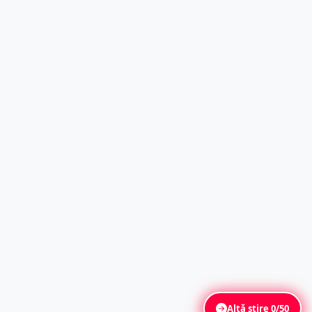
Altă știre
0/50