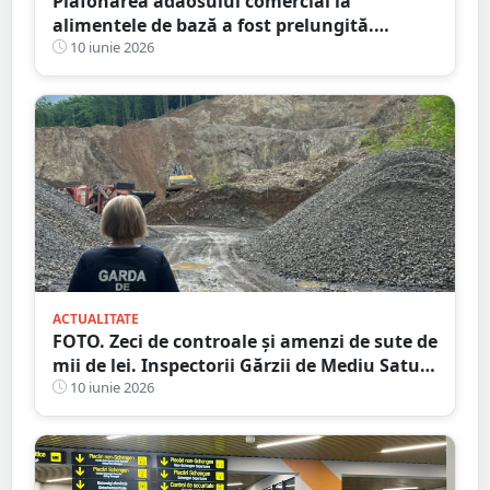
Plafonarea adaosului comercial la
alimentele de bază a fost prelungită.
Produsele vizate
10 iunie 2026
ACTUALITATE
FOTO. Zeci de controale și amenzi de sute de
mii de lei. Inspectorii Gărzii de Mediu Satu
Mare au alertat și procurorii
10 iunie 2026