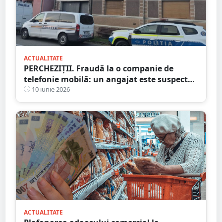
ACTUALITATE
PERCHEZIȚII. Fraudă la o companie de
telefonie mobilă: un angajat este suspectat
că și-a însușit telefoane de 150.000 de lei
10 iunie 2026
ACTUALITATE