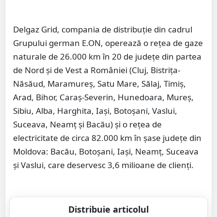
Delgaz Grid, compania de distribuţie din cadrul
Grupului german E.ON, operează o reţea de gaze
naturale de 26.000 km în 20 de judeţe din partea
de Nord şi de Vest a României (Cluj, Bistriţa-
Năsăud, Maramureş, Satu Mare, Sălaj, Timiş,
Arad, Bihor, Caraş-Severin, Hunedoara, Mureş,
Sibiu, Alba, Harghita, Iaşi, Botoşani, Vaslui,
Suceava, Neamţ şi Bacău) şi o reţea de
electricitate de circa 82.000 km în şase judeţe din
Moldova: Bacău, Botoşani, Iaşi, Neamţ, Suceava
şi Vaslui, care deservesc 3,6 milioane de clienţi.
Distribuie articolul