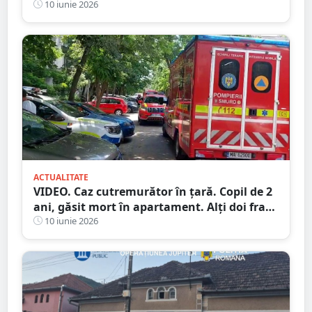
asediu”
10 iunie 2026
ACTUALITATE
VIDEO. Caz cutremurător în țară. Copil de 2
ani, găsit mort în apartament. Alţi doi fraţi
și mama, duşi la spital
10 iunie 2026