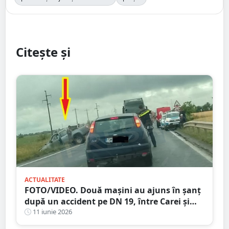
Citește și
ACTUALITATE
FOTO/VIDEO. Două mașini au ajuns în șanț
după un accident pe DN 19, între Carei și
Satu Mare. Circulația a fost blocată zeci de
11 iunie 2026
minute