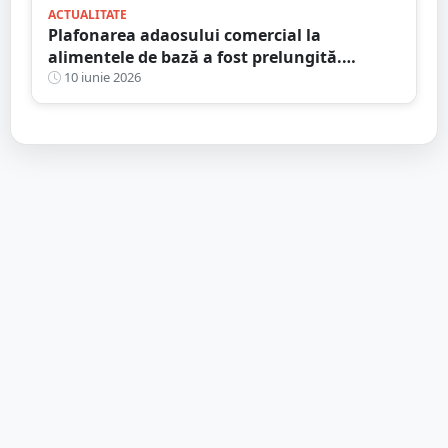
ACTUALITATE
Plafonarea adaosului comercial la
alimentele de bază a fost prelungită.
Produsele vizate
10 iunie 2026