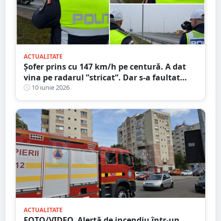
ACTUALITATE
Șofer prins cu 147 km/h pe centură. A dat
vina pe radarul ”stricat”. Dar s-a faultat
singur
10 iunie 2026
ACTUALITATE
FOTO/VIDEO. Alertă de incendiu într-un