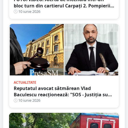
bloc turn din cartierul Carpați 2. Pompierii
au intervenit de urgență
10 iunie 2026
ACTUALITATE
Reputatul avocat sătmărean Vlad
Baculescu reacționează: ”SOS - Justiția sub
asediu”
10 iunie 2026