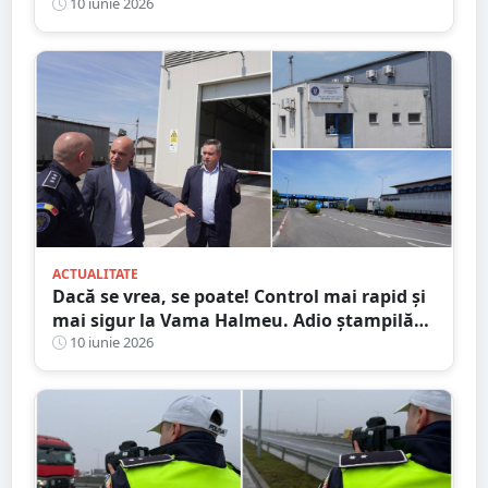
10 iunie 2026
ACTUALITATE
Dacă se vrea, se poate! Control mai rapid și
mai sigur la Vama Halmeu. Adio ștampilă
”comunistă”
10 iunie 2026