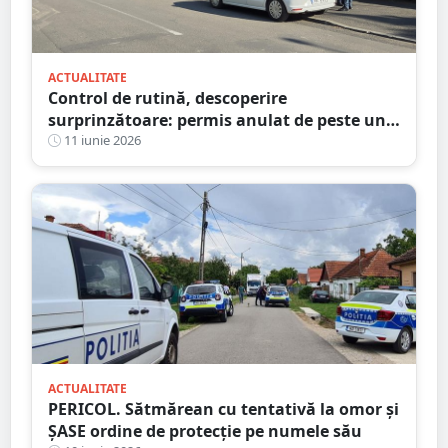
ACTUALITATE
Control de rutină, descoperire
surprinzătoare: permis anulat de peste un
deceniu și autoturism fără drept de
11 iunie 2026
circulație
ACTUALITATE
PERICOL. Sătmărean cu tentativă la omor și
ȘASE ordine de protecție pe numele său