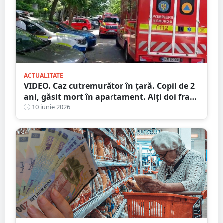
ACTUALITATE
VIDEO. Caz cutremurător în țară. Copil de 2
ani, găsit mort în apartament. Alţi doi fraţi
și mama, duşi la spital
10 iunie 2026