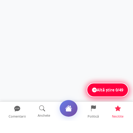
Altă știre
0/49
Anchete
Comentarii
Politică
Necitite